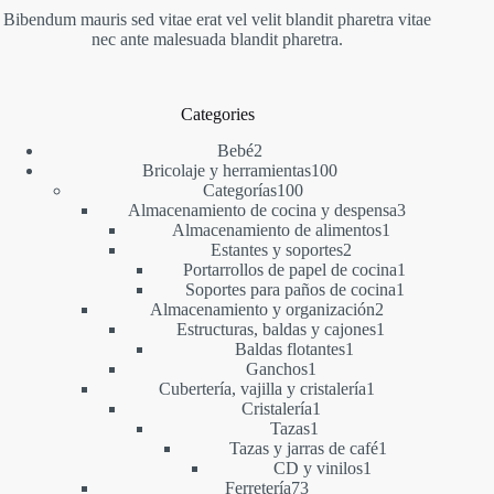
Bibendum mauris sed vitae erat vel velit blandit pharetra vitae
nec ante malesuada blandit pharetra.
Categories
2
Bebé
2
productos
100
Bricolaje y herramientas
100
100
productos
Categorías
100
productos
3
Almacenamiento de cocina y despensa
3
1
productos
Almacenamiento de alimentos
1
2
producto
Estantes y soportes
2
productos
1
Portarrollos de papel de cocina
1
1
producto
Soportes para paños de cocina
1
2
producto
Almacenamiento y organización
2
productos
1
Estructuras, baldas y cajones
1
1
producto
Baldas flotantes
1
1
producto
Ganchos
1
producto
1
Cubertería, vajilla y cristalería
1
1
producto
Cristalería
1
1
producto
Tazas
1
producto
1
Tazas y jarras de café
1
1
producto
CD y vinilos
1
73
producto
Ferretería
73