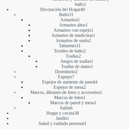
1
baño
1
40
producto
Decoración del Hogar
40
31
productos
Baño
31
productos
5
Armarios
5
productos
1
Armarios altos
1
producto
1
Armarios con espejo
1
producto
1
Armarios de medicinas
1
2
producto
Armarios de suelo
2
11
productos
Taburetes
11
productos
2
Textiles de baño
2
2
productos
Toallas
2
productos
1
Juegos de toallas
1
1
producto
Toallas de mano
1
2
producto
Dormitorio
2
7
productos
Espejos
7
productos
4
Espejos de aumento de pared
4
2
productos
Espejos de mesa
2
productos
1
Marcos, álbumes de fotos y accesorios
1
1
producto
Marcos de fotos
1
producto
1
Marcos de pared y mesa
1
6
producto
Salón
6
productos
38
Hogar y cocina
38
1
productos
Jardín
1
producto
1
Salud y cuidado personal
1
producto