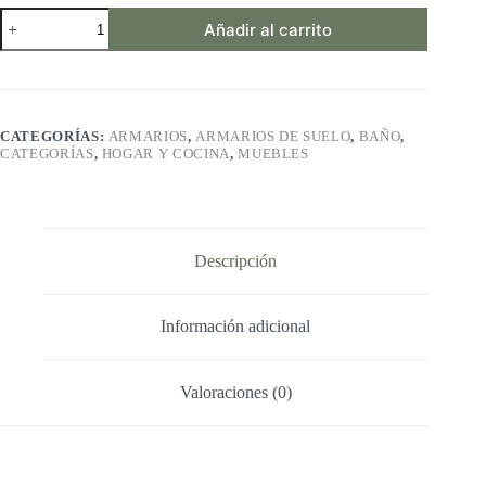
Xtreme
Añadir al carrito
Mats
Alfombrilla
para
gabinete
de
baño
CATEGORÍAS:
ARMARIOS
,
ARMARIOS DE SUELO
,
BAÑO
,
Debajo
CATEGORÍAS
,
HOGAR Y COCINA
,
MUEBLES
del
Fregadero,
Elige
tu
tamaño,
CMV-
Descripción
30-
BEIGE,
se
Información adicional
Adapta
a
armarios
con
Valoraciones (0)
Dimensiones
Interiores
de
71
x