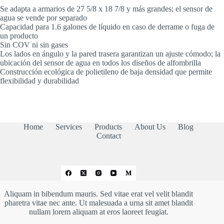
48
Se adapta a armarios de 27 5/8 x 18 7/8 y más grandes; el sensor de
cm
agua se vende por separado
o
Capacidad para 1.6 galones de líquido en caso de derrame o fuga de
más
un producto
Grandes
Sin COV ni sin gases
cantidad
Los lados en ángulo y la pared trasera garantizan un ajuste cómodo; la
ubicación del sensor de agua en todos los diseños de alfombrilla
Construcción ecológica de polietileno de baja densidad que permite
flexibilidad y durabilidad
Home
Services
Products
About Us
Blog
Contact
Aliquam in bibendum mauris. Sed vitae erat vel velit blandit
pharetra vitae nec ante. Ut malesuada a urna sit amet blandit
nullam lorem aliquam at eros laoreet feugiat.