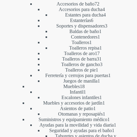
productos
72
Accesorios de baño
72
productos
4
Accesorios para ducha
4
productos
4
Estantes para ducha
4
6
productos
Estanterías
6
productos
3
Soportes y dispensadores
3
1
productos
Baldas de baño
1
1
producto
Contenedores
1
1
producto
Toalleros
1
producto
1
Toalleros repisa
1
17
producto
Toalleros de aro
17
productos
31
Toalleros de barra
31
productos
3
Toalleros de gancho
3
1
productos
Toalleros de pie
1
producto
1
Ferretería y cerrojos para puertas
1
1
producto
Juegos de manilla
1
18
producto
Muebles
18
productos
1
Infantil
1
producto
1
Escalones infantiles
1
producto
1
Muebles y accesorios de jardín
1
1
producto
Asientos de patio
1
producto
1
Otomanas y reposapiés
1
producto
1
Suministros y equipamiento médico
1
producto
1
Ayudas para la movilidad y vida diaria
1
1
producto
Seguridad y ayudas para el baño
1
producto
Taburetes y asientos de ducha y