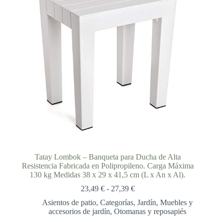
Tatay Lombok – Banqueta para Ducha de Alta
Resistencia Fabricada en Polipropileno. Carga Máxima
130 kg Medidas 38 x 29 x 41,5 cm (L x An x Al).
Rango
23,49
€
-
27,39
€
de
Asientos de patio
,
Categorías
,
Jardín
,
Muebles y
precios:
accesorios de jardín
,
Otomanas y reposapiés
desde