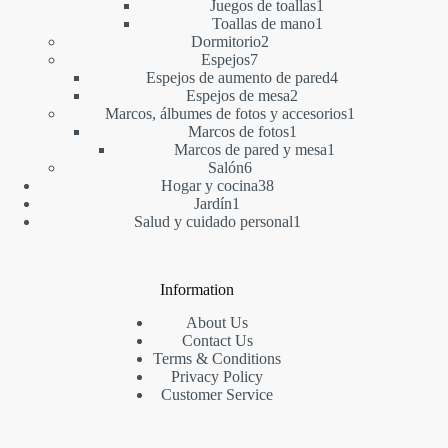
productos
1
Juegos de toallas
1
1
producto
Toallas de mano
1
2
producto
Dormitorio
2
7
productos
Espejos
7
productos
4
Espejos de aumento de pared
4
2
productos
Espejos de mesa
2
productos
1
Marcos, álbumes de fotos y accesorios
1
1
producto
Marcos de fotos
1
producto
1
Marcos de pared y mesa
1
6
producto
Salón
6
productos
38
Hogar y cocina
38
1
productos
Jardín
1
producto
1
Salud y cuidado personal
1
producto
Information
About Us
Contact Us
Terms & Conditions
Privacy Policy
Customer Service