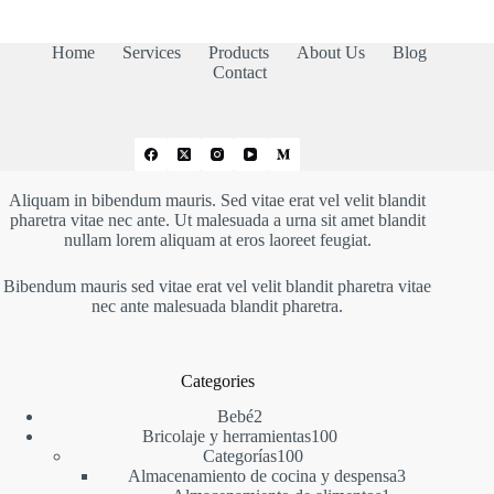
23,49 €
hasta
27,39 €
Home
Services
Products
About Us
Blog
Contact
Aliquam in bibendum mauris. Sed vitae erat vel velit blandit
pharetra vitae nec ante. Ut malesuada a urna sit amet blandit
nullam lorem aliquam at eros laoreet feugiat.
Bibendum mauris sed vitae erat vel velit blandit pharetra vitae
nec ante malesuada blandit pharetra.
Categories
2
Bebé
2
productos
100
Bricolaje y herramientas
100
100
productos
Categorías
100
productos
3
Almacenamiento de cocina y despensa
3