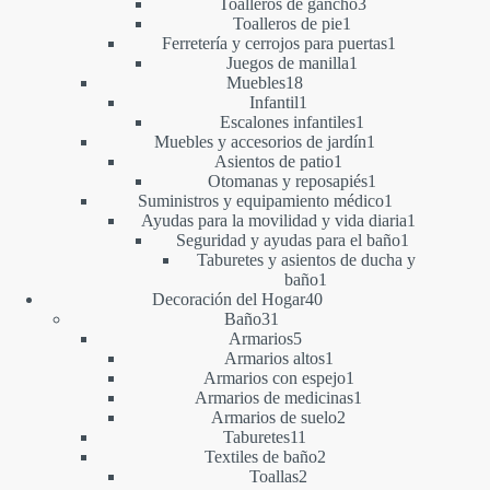
productos
3
Toalleros de gancho
3
1
productos
Toalleros de pie
1
producto
1
Ferretería y cerrojos para puertas
1
1
producto
Juegos de manilla
1
18
producto
Muebles
18
productos
1
Infantil
1
producto
1
Escalones infantiles
1
producto
1
Muebles y accesorios de jardín
1
1
producto
Asientos de patio
1
producto
1
Otomanas y reposapiés
1
producto
1
Suministros y equipamiento médico
1
producto
1
Ayudas para la movilidad y vida diaria
1
1
producto
Seguridad y ayudas para el baño
1
producto
Taburetes y asientos de ducha y
1
baño
1
40
producto
Decoración del Hogar
40
31
productos
Baño
31
productos
5
Armarios
5
productos
1
Armarios altos
1
producto
1
Armarios con espejo
1
producto
1
Armarios de medicinas
1
2
producto
Armarios de suelo
2
11
productos
Taburetes
11
productos
2
Textiles de baño
2
2
productos
Toallas
2