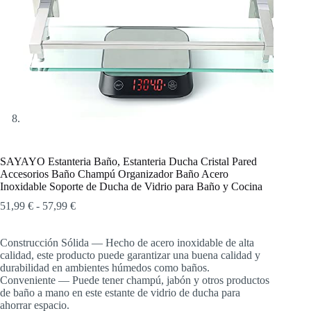
SAYAYO Estanteria Baño, Estanteria Ducha Cristal Pared
Accesorios Baño Champú Organizador Baño Acero
Inoxidable Soporte de Ducha de Vidrio para Baño y Cocina
Rango
51,99
€
-
57,99
€
de
precios:
Construcción Sólida — Hecho de acero inoxidable de alta
desde
calidad, este producto puede garantizar una buena calidad y
51,99 €
durabilidad en ambientes húmedos como baños.
hasta
Conveniente — Puede tener champú, jabón y otros productos
57,99 €
de baño a mano en este estante de vidrio de ducha para
ahorrar espacio.