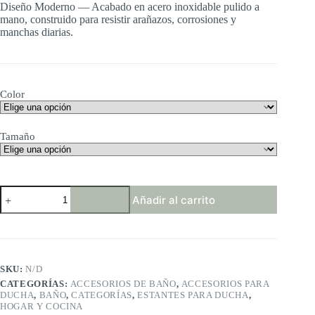
Diseño Moderno — Acabado en acero inoxidable pulido a
mano, construido para resistir arañazos, corrosiones y
manchas diarias.
Color
Tamaño
SAYAYO
Añadir al carrito
Estanteria
Baño,
Estanteria
Ducha
Cristal
Pared
SKU:
N/D
Accesorios
CATEGORÍAS:
ACCESORIOS DE BAÑO
,
ACCESORIOS PARA
Baño
DUCHA
,
BAÑO
,
CATEGORÍAS
,
ESTANTES PARA DUCHA
,
Champú
HOGAR Y COCINA
Organizador