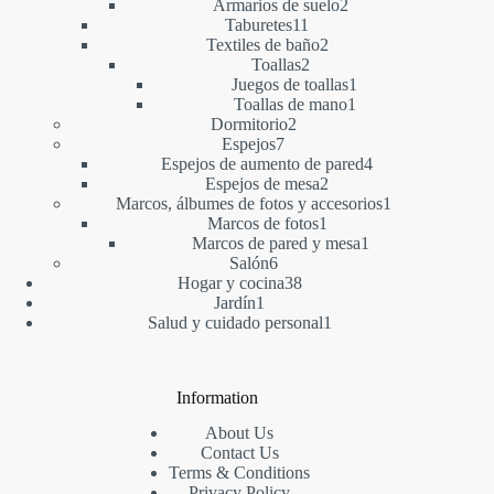
2
producto
Armarios de suelo
2
11
productos
Taburetes
11
productos
2
Textiles de baño
2
2
productos
Toallas
2
productos
1
Juegos de toallas
1
1
producto
Toallas de mano
1
2
producto
Dormitorio
2
7
productos
Espejos
7
productos
4
Espejos de aumento de pared
4
2
productos
Espejos de mesa
2
productos
1
Marcos, álbumes de fotos y accesorios
1
1
producto
Marcos de fotos
1
producto
1
Marcos de pared y mesa
1
6
producto
Salón
6
productos
38
Hogar y cocina
38
1
productos
Jardín
1
producto
1
Salud y cuidado personal
1
producto
Information
About Us
Contact Us
Terms & Conditions
Privacy Policy