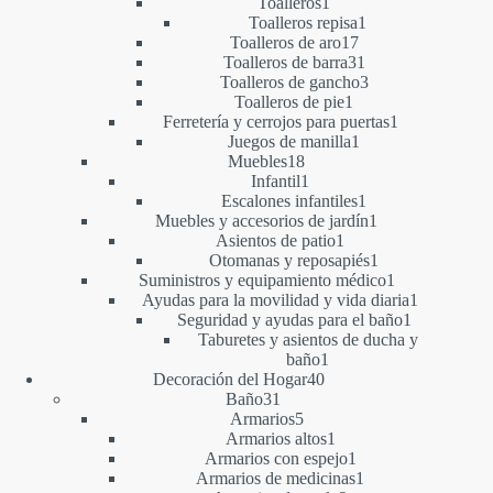
1
producto
Toalleros
1
producto
1
Toalleros repisa
1
17
producto
Toalleros de aro
17
productos
31
Toalleros de barra
31
productos
3
Toalleros de gancho
3
1
productos
Toalleros de pie
1
producto
1
Ferretería y cerrojos para puertas
1
1
producto
Juegos de manilla
1
18
producto
Muebles
18
productos
1
Infantil
1
producto
1
Escalones infantiles
1
producto
1
Muebles y accesorios de jardín
1
1
producto
Asientos de patio
1
producto
1
Otomanas y reposapiés
1
producto
1
Suministros y equipamiento médico
1
producto
1
Ayudas para la movilidad y vida diaria
1
1
producto
Seguridad y ayudas para el baño
1
producto
Taburetes y asientos de ducha y
1
baño
1
40
producto
Decoración del Hogar
40
31
productos
Baño
31
productos
5
Armarios
5
productos
1
Armarios altos
1
producto
1
Armarios con espejo
1
producto
1
Armarios de medicinas
1