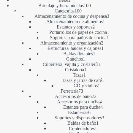
Bebé
2
productos
100
Bricolaje y herramientas
100
100
productos
Categorías
100
productos
3
Almacenamiento de cocina y despensa
3
1
productos
Almacenamiento de alimentos
1
2
producto
Estantes y soportes
2
productos
1
Portarrollos de papel de cocina
1
1
producto
Soportes para paños de cocina
1
2
producto
Almacenamiento y organización
2
productos
1
Estructuras, baldas y cajones
1
1
producto
Baldas flotantes
1
1
producto
Ganchos
1
producto
1
Cubertería, vajilla y cristalería
1
1
producto
Cristalería
1
1
producto
Tazas
1
producto
1
Tazas y jarras de café
1
1
producto
CD y vinilos
1
73
producto
Ferretería
73
productos
72
Accesorios de baño
72
productos
4
Accesorios para ducha
4
productos
4
Estantes para ducha
4
6
productos
Estanterías
6
productos
3
Soportes y dispensadores
3
1
productos
Baldas de baño
1
1
producto
Contenedores
1