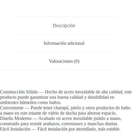
Baño
Acero
Inoxidable
Soporte
de
Descripción
Ducha
de
Vidrio
para
Información adicional
Baño
y
Cocina
Valoraciones (0)
cantidad
Construcción Sólida — Hecho de acero inoxidable de alta calidad, este
producto puede garantizar una buena calidad y durabilidad en
ambientes húmedos como baños.
Conveniente — Puede tener champú, jabón y otros productos de baño
a mano en este estante de vidrio de ducha para ahorrar espacio.
Diseño Moderno — Acabado en acero inoxidable pulido a mano,
construido para resistir arañazos, corrosiones y manchas diarias.
Fácil Instalación — Fácil instalación por atornillado, más estable.