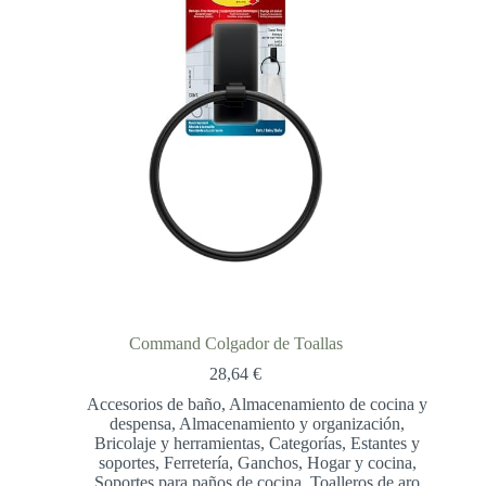
Command Colgador de Toallas
28,64
€
Accesorios de baño
,
Almacenamiento de cocina y
despensa
,
Almacenamiento y organización
,
Bricolaje y herramientas
,
Categorías
,
Estantes y
soportes
,
Ferretería
,
Ganchos
,
Hogar y cocina
,
Soportes para paños de cocina
,
Toalleros de aro