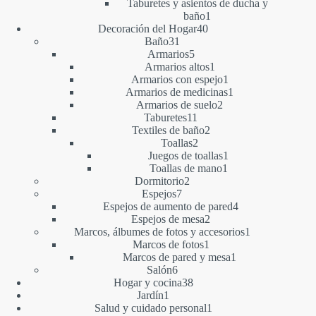
producto
Taburetes y asientos de ducha y
1
baño
1
40
producto
Decoración del Hogar
40
31
productos
Baño
31
productos
5
Armarios
5
productos
1
Armarios altos
1
producto
1
Armarios con espejo
1
producto
1
Armarios de medicinas
1
2
producto
Armarios de suelo
2
11
productos
Taburetes
11
productos
2
Textiles de baño
2
2
productos
Toallas
2
productos
1
Juegos de toallas
1
1
producto
Toallas de mano
1
2
producto
Dormitorio
2
7
productos
Espejos
7
productos
4
Espejos de aumento de pared
4
2
productos
Espejos de mesa
2
productos
1
Marcos, álbumes de fotos y accesorios
1
1
producto
Marcos de fotos
1
producto
1
Marcos de pared y mesa
1
6
producto
Salón
6
productos
38
Hogar y cocina
38
1
productos
Jardín
1
producto
1
Salud y cuidado personal
1