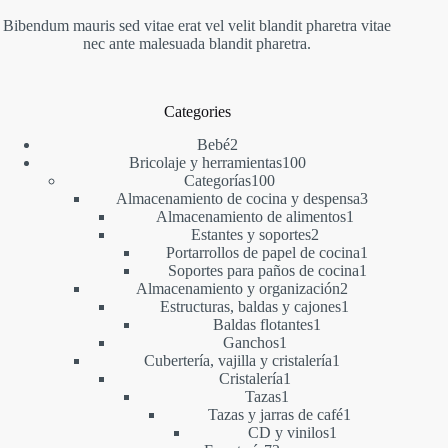
Bibendum mauris sed vitae erat vel velit blandit pharetra vitae
nec ante malesuada blandit pharetra.
Categories
2
Bebé
2
productos
100
Bricolaje y herramientas
100
100
productos
Categorías
100
productos
3
Almacenamiento de cocina y despensa
3
1
productos
Almacenamiento de alimentos
1
2
producto
Estantes y soportes
2
productos
1
Portarrollos de papel de cocina
1
1
producto
Soportes para paños de cocina
1
2
producto
Almacenamiento y organización
2
productos
1
Estructuras, baldas y cajones
1
1
producto
Baldas flotantes
1
1
producto
Ganchos
1
producto
1
Cubertería, vajilla y cristalería
1
1
producto
Cristalería
1
1
producto
Tazas
1
producto
1
Tazas y jarras de café
1
1
producto
CD y vinilos
1