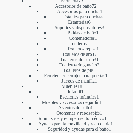
73
producto
Ferretería
73
productos
72
Accesorios de baño
72
productos
4
Accesorios para ducha
4
productos
4
Estantes para ducha
4
6
productos
Estanterías
6
productos
3
Soportes y dispensadores
3
1
productos
Baldas de baño
1
1
producto
Contenedores
1
1
producto
Toalleros
1
producto
1
Toalleros repisa
1
17
producto
Toalleros de aro
17
productos
31
Toalleros de barra
31
productos
3
Toalleros de gancho
3
1
productos
Toalleros de pie
1
producto
1
Ferretería y cerrojos para puertas
1
1
producto
Juegos de manilla
1
18
producto
Muebles
18
productos
1
Infantil
1
producto
1
Escalones infantiles
1
producto
1
Muebles y accesorios de jardín
1
1
producto
Asientos de patio
1
producto
1
Otomanas y reposapiés
1
producto
1
Suministros y equipamiento médico
1
producto
1
Ayudas para la movilidad y vida diaria
1
1
producto
Seguridad y ayudas para el baño
1