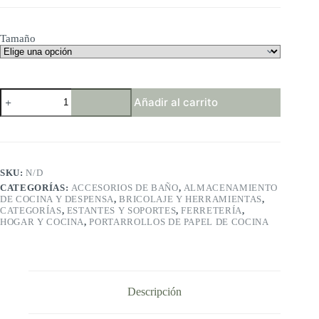
Tamaño
RTZEN
Añadir al carrito
Toallero
Decorativo
de
Hierro
Forjado
cantidad
SKU:
N/D
CATEGORÍAS:
ACCESORIOS DE BAÑO
,
ALMACENAMIENTO
DE COCINA Y DESPENSA
,
BRICOLAJE Y HERRAMIENTAS
,
CATEGORÍAS
,
ESTANTES Y SOPORTES
,
FERRETERÍA
,
HOGAR Y COCINA
,
PORTARROLLOS DE PAPEL DE COCINA
Descripción