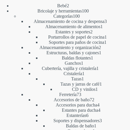
2
Bebé
2
productos
100
Bricolaje y herramientas
100
100
productos
Categorías
100
productos
3
Almacenamiento de cocina y despensa
3
1
productos
Almacenamiento de alimentos
1
2
producto
Estantes y soportes
2
productos
1
Portarrollos de papel de cocina
1
1
producto
Soportes para paños de cocina
1
2
producto
Almacenamiento y organización
2
productos
1
Estructuras, baldas y cajones
1
1
producto
Baldas flotantes
1
1
producto
Ganchos
1
producto
1
Cubertería, vajilla y cristalería
1
1
producto
Cristalería
1
1
producto
Tazas
1
producto
1
Tazas y jarras de café
1
1
producto
CD y vinilos
1
73
producto
Ferretería
73
productos
72
Accesorios de baño
72
productos
4
Accesorios para ducha
4
productos
4
Estantes para ducha
4
6
productos
Estanterías
6
productos
3
Soportes y dispensadores
3
1
productos
Baldas de baño
1