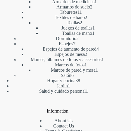
producto
1
Armarios de medicinas
1
2
producto
Armarios de suelo
2
11
productos
Taburetes
11
productos
2
Textiles de baño
2
2
productos
Toallas
2
productos
1
Juegos de toallas
1
1
producto
Toallas de mano
1
2
producto
Dormitorio
2
7
productos
Espejos
7
productos
4
Espejos de aumento de pared
4
2
productos
Espejos de mesa
2
productos
1
Marcos, álbumes de fotos y accesorios
1
1
producto
Marcos de fotos
1
producto
1
Marcos de pared y mesa
1
6
producto
Salón
6
productos
38
Hogar y cocina
38
1
productos
Jardín
1
producto
1
Salud y cuidado personal
1
producto
Information
About Us
Contact Us