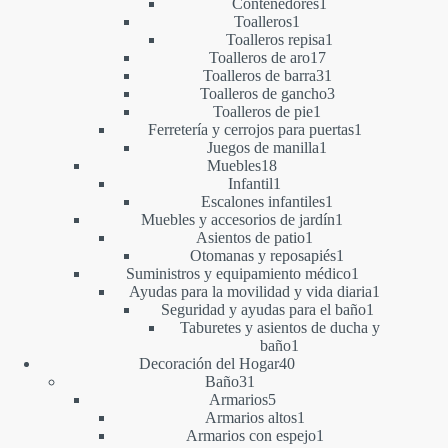
1
producto
Contenedores
1
1
producto
Toalleros
1
producto
1
Toalleros repisa
1
17
producto
Toalleros de aro
17
productos
31
Toalleros de barra
31
productos
3
Toalleros de gancho
3
1
productos
Toalleros de pie
1
producto
1
Ferretería y cerrojos para puertas
1
1
producto
Juegos de manilla
1
18
producto
Muebles
18
productos
1
Infantil
1
producto
1
Escalones infantiles
1
producto
1
Muebles y accesorios de jardín
1
1
producto
Asientos de patio
1
producto
1
Otomanas y reposapiés
1
producto
1
Suministros y equipamiento médico
1
producto
1
Ayudas para la movilidad y vida diaria
1
1
producto
Seguridad y ayudas para el baño
1
producto
Taburetes y asientos de ducha y
1
baño
1
40
producto
Decoración del Hogar
40
31
productos
Baño
31
productos
5
Armarios
5
productos
1
Armarios altos
1
producto
1
Armarios con espejo
1