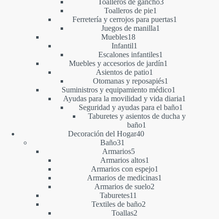
productos
3
Toalleros de gancho
3
1
productos
Toalleros de pie
1
producto
1
Ferretería y cerrojos para puertas
1
1
producto
Juegos de manilla
1
18
producto
Muebles
18
productos
1
Infantil
1
producto
1
Escalones infantiles
1
producto
1
Muebles y accesorios de jardín
1
1
producto
Asientos de patio
1
producto
1
Otomanas y reposapiés
1
producto
1
Suministros y equipamiento médico
1
producto
1
Ayudas para la movilidad y vida diaria
1
1
producto
Seguridad y ayudas para el baño
1
producto
Taburetes y asientos de ducha y
1
baño
1
40
producto
Decoración del Hogar
40
31
productos
Baño
31
productos
5
Armarios
5
productos
1
Armarios altos
1
producto
1
Armarios con espejo
1
producto
1
Armarios de medicinas
1
2
producto
Armarios de suelo
2
11
productos
Taburetes
11
productos
2
Textiles de baño
2
2
productos
Toallas
2