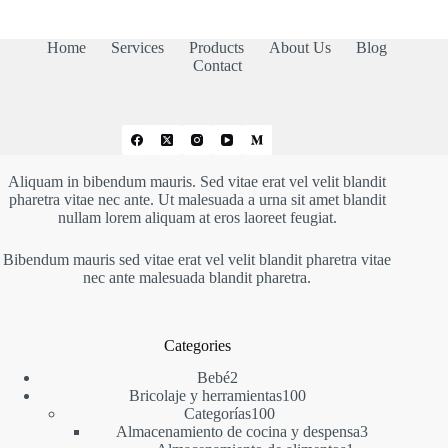
Home
Services
Products
About Us
Blog
Contact
Aliquam in bibendum mauris. Sed vitae erat vel velit blandit
pharetra vitae nec ante. Ut malesuada a urna sit amet blandit
nullam lorem aliquam at eros laoreet feugiat.
Bibendum mauris sed vitae erat vel velit blandit pharetra vitae
nec ante malesuada blandit pharetra.
Categories
2
Bebé
2
productos
100
Bricolaje y herramientas
100
100
productos
Categorías
100
productos
3
Almacenamiento de cocina y despensa
3