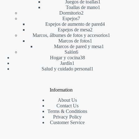
productos
1
Juegos de toallas
1
1
producto
Toallas de mano
1
2
producto
Dormitorio
2
7
productos
Espejos
7
productos
4
Espejos de aumento de pared
4
2
productos
Espejos de mesa
2
productos
1
Marcos, álbumes de fotos y accesorios
1
1
producto
Marcos de fotos
1
producto
1
Marcos de pared y mesa
1
6
producto
Salón
6
productos
38
Hogar y cocina
38
1
productos
Jardín
1
producto
1
Salud y cuidado personal
1
producto
Information
About Us
Contact Us
Terms & Conditions
Privacy Policy
Customer Service