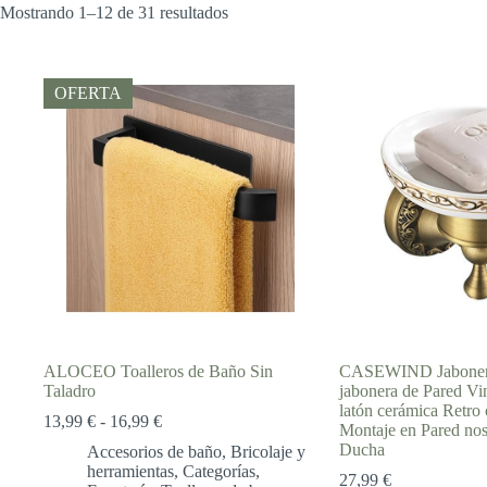
Mostrando 1–12 de 31 resultados
OFERTA
ALOCEO Toalleros de Baño Sin
CASEWIND Jabonera
Taladro
jabonera de Pared Vi
latón cerámica Retro 
Rango
13,99
€
-
16,99
€
Montaje en Pared nos
de
Ducha
Accesorios de baño
,
Bricolaje y
precios:
herramientas
,
Categorías
,
desde
27,99
€