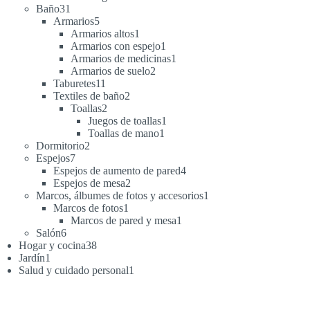
31
productos
Baño
31
productos
5
Armarios
5
productos
1
Armarios altos
1
producto
1
Armarios con espejo
1
producto
1
Armarios de medicinas
1
2
producto
Armarios de suelo
2
11
productos
Taburetes
11
productos
2
Textiles de baño
2
2
productos
Toallas
2
productos
1
Juegos de toallas
1
1
producto
Toallas de mano
1
2
producto
Dormitorio
2
7
productos
Espejos
7
productos
4
Espejos de aumento de pared
4
2
productos
Espejos de mesa
2
productos
1
Marcos, álbumes de fotos y accesorios
1
1
producto
Marcos de fotos
1
producto
1
Marcos de pared y mesa
1
6
producto
Salón
6
productos
38
Hogar y cocina
38
1
productos
Jardín
1
producto
1
Salud y cuidado personal
1
producto