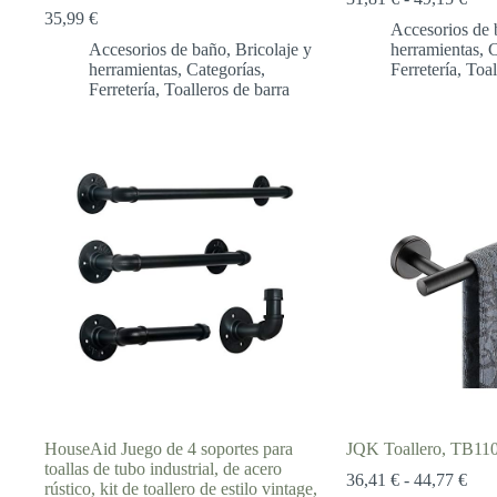
de
35,99
€
Accesorios de 
prec
Accesorios de baño
,
Bricolaje y
herramientas
,
C
des
herramientas
,
Categorías
,
Ferretería
,
Toal
31,8
Ferretería
,
Toalleros de barra
hast
49,1
HouseAid Juego de 4 soportes para
JQK Toallero, TB11
toallas de tubo industrial, de acero
Ran
36,41
€
-
44,77
€
rústico, kit de toallero de estilo vintage,