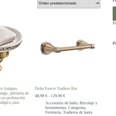
Fi
Pr
Pr
m
m
P
P
 Antiguo,
Delta Faucet Toallero Bar
ntage, jabonera de
Rango
48,98
€
-
129,90
€
con perforación
de
tálgico para
Accesorios de baño
,
Bricolaje y
precios:
herramientas
,
Categorías
,
desde
Ferretería
,
Toalleros de barra
48,98 €