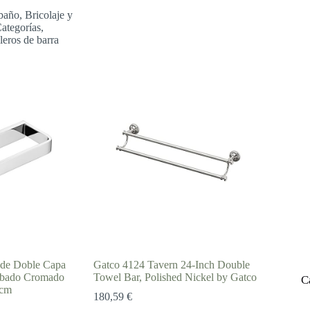
hasta
baño
,
Bricolaje y
129,90 €
ategorías
,
leros de barra
 de Doble Capa
Gatco 4124 Tavern 24-Inch Double
abado Cromado
Towel Bar, Polished Nickel by Gatco
C
 cm
180,59
€
go