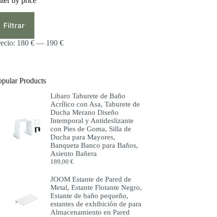
lter by price
ecio
ecio
ínimo
áximo
Filtrar
recio:
180 €
—
190 €
opular Products
Libaro Taburete de Baño
Acrílico con Asa, Taburete de
Ducha Merano Diseño
Intemporal y Antideslizante
con Pies de Goma, Silla de
Ducha para Mayores,
Banqueta Banco para Baños,
Asiento Bañera
189,00
€
JOOM Estante de Pared de
Metal, Estante Flotante Negro,
Estante de baño pequeño,
estantes de exhibición de para
Almacenamiento en Pared