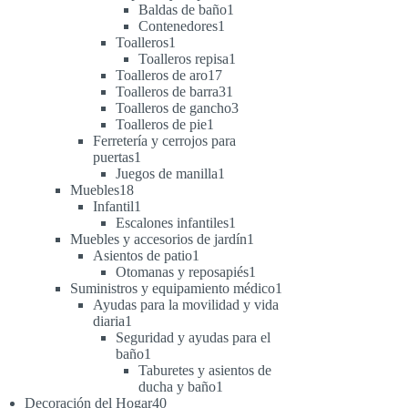
1
productos
Baldas de baño
1
1
producto
Contenedores
1
1
producto
Toalleros
1
producto
1
Toalleros repisa
1
17
producto
Toalleros de aro
17
productos
31
Toalleros de barra
31
productos
3
Toalleros de gancho
3
1
productos
Toalleros de pie
1
producto
Ferretería y cerrojos para
1
puertas
1
producto
1
Juegos de manilla
1
18
producto
Muebles
18
productos
1
Infantil
1
producto
1
Escalones infantiles
1
producto
1
Muebles y accesorios de jardín
1
1
producto
Asientos de patio
1
producto
1
Otomanas y reposapiés
1
producto
1
Suministros y equipamiento médico
1
producto
Ayudas para la movilidad y vida
1
diaria
1
producto
Seguridad y ayudas para el
1
baño
1
producto
Taburetes y asientos de
1
ducha y baño
1
40
producto
Decoración del Hogar
40