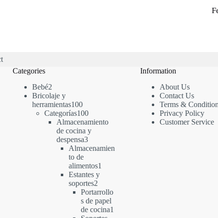
F
t
Categories
Information
2
Bebé
2
About Us
productos
Bricolaje y
Contact Us
100
herramientas
100
Terms & Conditio
productos
100
Categorías
100
Privacy Policy
productos
Almacenamiento
Customer Service
de cocina y
3
despensa
3
productos
Almacenamien
to de
1
alimentos
1
producto
Estantes y
2
soportes
2
productos
Portarrollo
s de papel
1
de cocina
1
producto