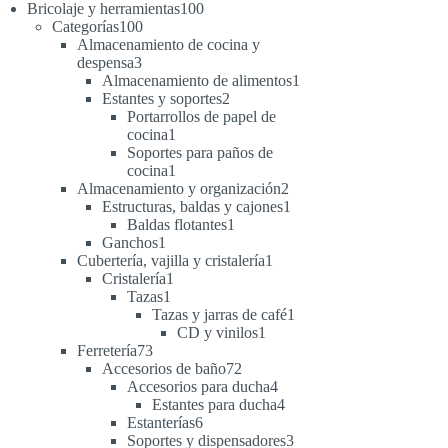
productos
100
Bricolaje y herramientas
100
100
productos
Categorías
100
productos
Almacenamiento de cocina y
3
despensa
3
productos
1
Almacenamiento de alimentos
1
2
producto
Estantes y soportes
2
productos
Portarrollos de papel de
1
cocina
1
producto
Soportes para paños de
1
cocina
1
producto
2
Almacenamiento y organización
2
productos
1
Estructuras, baldas y cajones
1
1
producto
Baldas flotantes
1
1
producto
Ganchos
1
producto
1
Cubertería, vajilla y cristalería
1
1
producto
Cristalería
1
1
producto
Tazas
1
producto
1
Tazas y jarras de café
1
1
producto
CD y vinilos
1
73
producto
Ferretería
73
productos
72
Accesorios de baño
72
productos
4
Accesorios para ducha
4
productos
4
Estantes para ducha
4
6
productos
Estanterías
6
productos
3
Soportes y dispensadores
3