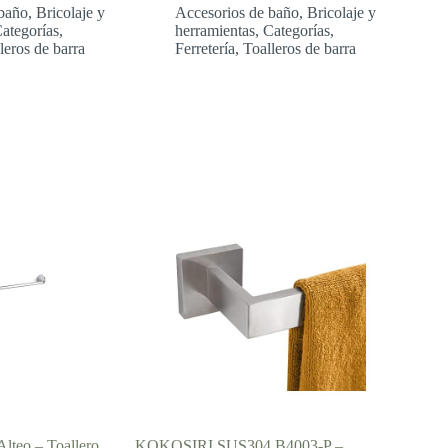
baño
,
Bricolaje y
Accesorios de baño
,
Bricolaje y
ios:
ategorías
,
herramientas
,
Categorías
,
de
leros de barra
Ferretería
,
Toalleros de barra
1 €
a
7 €
lteo – Toallero
KOKOSIRI SUS304 B4003-P –