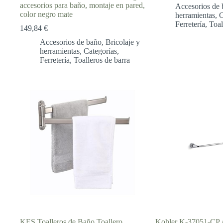
de
accesorios para baño, montaje en pared,
Accesorios de 
prec
color negro mate
herramientas
,
C
des
Ferretería
,
Toal
36,4
149,84
€
hast
Accesorios de baño
,
Bricolaje y
44,7
herramientas
,
Categorías
,
Ferretería
,
Toalleros de barra
KES Toalleros de Baño Toallero
Kohler K-37051-CP A