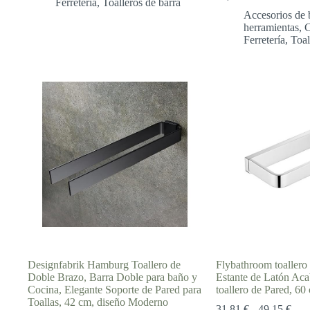
Ferretería
,
Toalleros de barra
13,99 €
Accesorios de 
hasta
herramientas
,
C
16,99 €
Ferretería
,
Toal
Designfabrik Hamburg Toallero de
Flybathroom toallero
Doble Brazo, Barra Doble para baño y
Estante de Latón Ac
Cocina, Elegante Soporte de Pared para
toallero de Pared, 60
Toallas, 42 cm, diseño Moderno
Ran
31,81
€
-
49,15
€