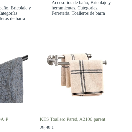
Accesorios de baño
,
Bricolaje y
baño
,
Bricolaje y
herramientas
,
Categorías
,
ios:
ategorías
,
Ferretería
,
Toalleros de barra
de
leros de barra
1 €
a
5 €
0A-P
KES Toallero Pared, A2106-parent
go
29,99
€