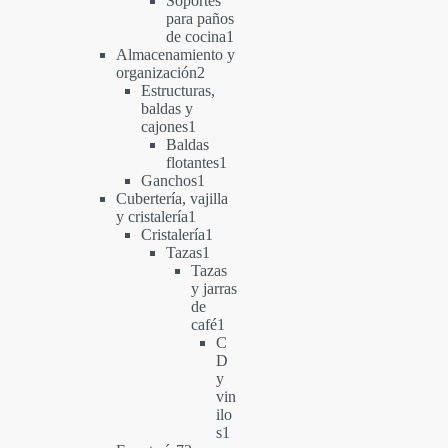
Soportes
para paños
1
de cocina
1
producto
Almacenamiento y
2
organización
2
productos
Estructuras,
baldas y
1
cajones
1
producto
Baldas
1
flotantes
1
1
producto
Ganchos
1
producto
Cubertería, vajilla
1
y cristalería
1
producto
1
Cristalería
1
1
producto
Tazas
1
producto
Tazas
y jarras
de
1
café
1
producto
C
D
y
vin
ilo
1
s
1