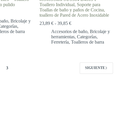
o pulido
Toallero Individual, Soporte para
Toallas de baño y paños de Cocina,
toallero de Pared de Acero Inoxidable
baño
,
Bricolaje y
Rango
23,89
€
-
39,85
€
ategorías
,
de
leros de barra
Accesorios de baño
,
Bricolaje y
precios:
herramientas
,
Categorías
,
desde
Ferretería
,
Toalleros de barra
23,89 €
hasta
39,85 €
3
SIGUIENTE