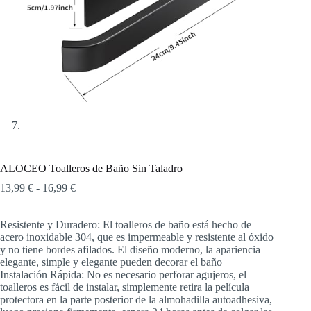
ALOCEO Toalleros de Baño Sin Taladro
Rango
13,99
€
-
16,99
€
de
precios:
Resistente y Duradero: El toalleros de baño está hecho de
desde
acero inoxidable 304, que es impermeable y resistente al óxido
13,99 €
y no tiene bordes afilados. El diseño moderno, la apariencia
hasta
elegante, simple y elegante pueden decorar el baño
16,99 €
Instalación Rápida: No es necesario perforar agujeros, el
toalleros es fácil de instalar, simplemente retira la película
protectora en la parte posterior de la almohadilla autoadhesiva,