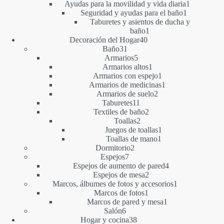
producto
1
Ayudas para la movilidad y vida diaria
1
1
producto
Seguridad y ayudas para el baño
1
producto
Taburetes y asientos de ducha y
1
baño
1
40
producto
Decoración del Hogar
40
31
productos
Baño
31
productos
5
Armarios
5
productos
1
Armarios altos
1
producto
1
Armarios con espejo
1
producto
1
Armarios de medicinas
1
2
producto
Armarios de suelo
2
11
productos
Taburetes
11
productos
2
Textiles de baño
2
2
productos
Toallas
2
productos
1
Juegos de toallas
1
1
producto
Toallas de mano
1
2
producto
Dormitorio
2
7
productos
Espejos
7
productos
4
Espejos de aumento de pared
4
2
productos
Espejos de mesa
2
productos
1
Marcos, álbumes de fotos y accesorios
1
1
producto
Marcos de fotos
1
producto
1
Marcos de pared y mesa
1
6
producto
Salón
6
productos
38
Hogar y cocina
38