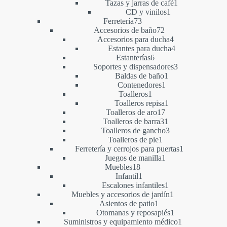
producto
1
Tazas y jarras de café
1
1
producto
CD y vinilos
1
73
producto
Ferretería
73
productos
72
Accesorios de baño
72
productos
4
Accesorios para ducha
4
productos
4
Estantes para ducha
4
6
productos
Estanterías
6
productos
3
Soportes y dispensadores
3
1
productos
Baldas de baño
1
1
producto
Contenedores
1
1
producto
Toalleros
1
producto
1
Toalleros repisa
1
17
producto
Toalleros de aro
17
productos
31
Toalleros de barra
31
productos
3
Toalleros de gancho
3
1
productos
Toalleros de pie
1
producto
1
Ferretería y cerrojos para puertas
1
1
producto
Juegos de manilla
1
18
producto
Muebles
18
productos
1
Infantil
1
producto
1
Escalones infantiles
1
producto
1
Muebles y accesorios de jardín
1
1
producto
Asientos de patio
1
producto
1
Otomanas y reposapiés
1
producto
1
Suministros y equipamiento médico
1