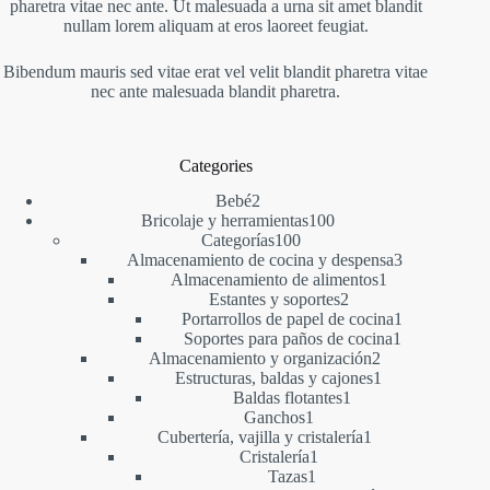
pharetra vitae nec ante. Ut malesuada a urna sit amet blandit
nullam lorem aliquam at eros laoreet feugiat.
Bibendum mauris sed vitae erat vel velit blandit pharetra vitae
nec ante malesuada blandit pharetra.
Categories
2
Bebé
2
productos
100
Bricolaje y herramientas
100
100
productos
Categorías
100
productos
3
Almacenamiento de cocina y despensa
3
1
productos
Almacenamiento de alimentos
1
2
producto
Estantes y soportes
2
productos
1
Portarrollos de papel de cocina
1
1
producto
Soportes para paños de cocina
1
2
producto
Almacenamiento y organización
2
productos
1
Estructuras, baldas y cajones
1
1
producto
Baldas flotantes
1
1
producto
Ganchos
1
producto
1
Cubertería, vajilla y cristalería
1
1
producto
Cristalería
1
1
producto
Tazas
1