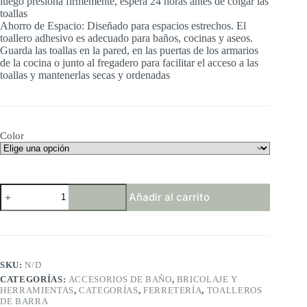
luego presiona firmemente, espera 24 horas antes de colgar las
toallas
Ahorro de Espacio: Diseñado para espacios estrechos. El
toallero adhesivo es adecuado para baños, cocinas y aseos.
Guarda las toallas en la pared, en las puertas de los armarios
de la cocina o junto al fregadero para facilitar el acceso a las
toallas y mantenerlas secas y ordenadas
Color
ALOCEO
Añadir al carrito
Toalleros
de
Baño
Sin
Taladro
cantidad
SKU:
N/D
CATEGORÍAS:
ACCESORIOS DE BAÑO
,
BRICOLAJE Y
HERRAMIENTAS
,
CATEGORÍAS
,
FERRETERÍA
,
TOALLEROS
DE BARRA