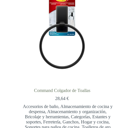
Command Colgador de Toallas
28,64
€
Accesorios de baño
,
Almacenamiento de cocina y
despensa
,
Almacenamiento y organización
,
Bricolaje y herramientas
,
Categorías
,
Estantes y
soportes
,
Ferretería
,
Ganchos
,
Hogar y cocina
,
Soportes para paños de cocina
,
Toalleros de aro