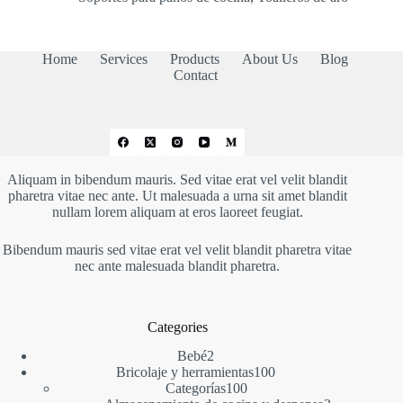
Home
Services
Products
About Us
Blog
Contact
Aliquam in bibendum mauris. Sed vitae erat vel velit blandit
pharetra vitae nec ante. Ut malesuada a urna sit amet blandit
nullam lorem aliquam at eros laoreet feugiat.
Bibendum mauris sed vitae erat vel velit blandit pharetra vitae
nec ante malesuada blandit pharetra.
Categories
2
Bebé
2
productos
100
Bricolaje y herramientas
100
100
productos
Categorías
100