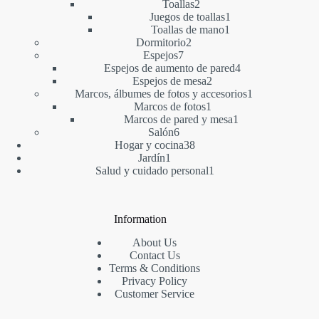
2
productos
Toallas
2
productos
1
Juegos de toallas
1
1
producto
Toallas de mano
1
2
producto
Dormitorio
2
7
productos
Espejos
7
productos
4
Espejos de aumento de pared
4
2
productos
Espejos de mesa
2
productos
1
Marcos, álbumes de fotos y accesorios
1
1
producto
Marcos de fotos
1
producto
1
Marcos de pared y mesa
1
6
producto
Salón
6
productos
38
Hogar y cocina
38
1
productos
Jardín
1
producto
1
Salud y cuidado personal
1
producto
Information
About Us
Contact Us
Terms & Conditions
Privacy Policy
Customer Service