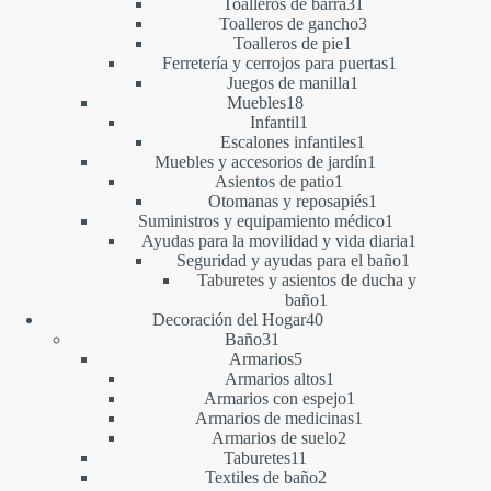
productos
31
Toalleros de barra
31
productos
3
Toalleros de gancho
3
1
productos
Toalleros de pie
1
producto
1
Ferretería y cerrojos para puertas
1
1
producto
Juegos de manilla
1
18
producto
Muebles
18
productos
1
Infantil
1
producto
1
Escalones infantiles
1
producto
1
Muebles y accesorios de jardín
1
1
producto
Asientos de patio
1
producto
1
Otomanas y reposapiés
1
producto
1
Suministros y equipamiento médico
1
producto
1
Ayudas para la movilidad y vida diaria
1
1
producto
Seguridad y ayudas para el baño
1
producto
Taburetes y asientos de ducha y
1
baño
1
40
producto
Decoración del Hogar
40
31
productos
Baño
31
productos
5
Armarios
5
productos
1
Armarios altos
1
producto
1
Armarios con espejo
1
producto
1
Armarios de medicinas
1
2
producto
Armarios de suelo
2
11
productos
Taburetes
11
productos
2
Textiles de baño
2