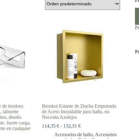
Fi
Pr
Pr
m
m
P
P
 de inodoro
Bernkot Estante de Ducha Empotrado
, taburete
de Acero Inoxidable para baño, no
ltos, diseño
Necesita Azulejos
e, fuerte carga,
Rango
114,35
€
-
132,31
€
nte en cualquier
de
Accesorios de baño
,
Accesorios
precios: