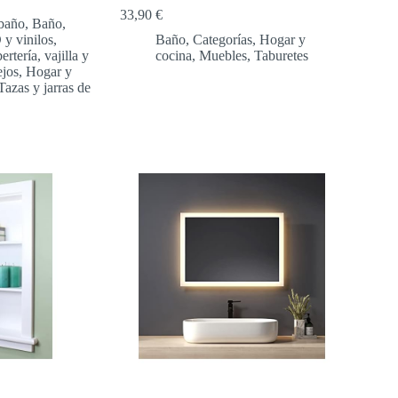
33,90
€
baño
,
Baño
,
y vinilos
,
Baño
,
Categorías
,
Hogar y
rtería, vajilla y
cocina
,
Muebles
,
Taburetes
jos
,
Hogar y
Tazas y jarras de