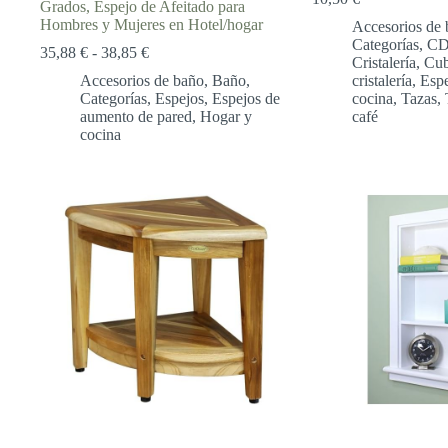
Grados, Espejo de Afeitado para
Hombres y Mujeres en Hotel/hogar
Accesorios de 
Categorías
,
CD 
Rango
35,88
€
-
38,85
€
Cristalería
,
Cube
de
Accesorios de baño
,
Baño
,
cristalería
,
Espe
precios:
Categorías
,
Espejos
,
Espejos de
cocina
,
Tazas
,
desde
aumento de pared
,
Hogar y
café
35,88 €
cocina
hasta
38,85 €