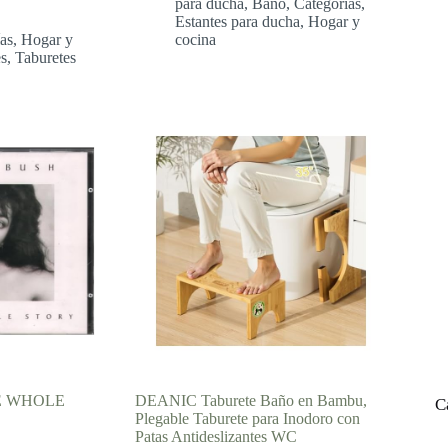
para ducha
,
Baño
,
Categorías
,
desde
Estantes para ducha
,
Hogar y
114,35 €
as
,
Hogar y
cocina
hasta
s
,
Taburetes
132,31 €
E WHOLE
DEANIC Taburete Baño en Bambu,
C
Plegable Taburete para Inodoro con
Patas Antideslizantes WC