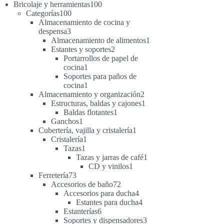
productos
100
Bricolaje y herramientas
100
100
productos
Categorías
100
productos
Almacenamiento de cocina y
3
despensa
3
productos
1
Almacenamiento de alimentos
1
2
producto
Estantes y soportes
2
productos
Portarrollos de papel de
1
cocina
1
producto
Soportes para paños de
1
cocina
1
producto
2
Almacenamiento y organización
2
productos
1
Estructuras, baldas y cajones
1
1
producto
Baldas flotantes
1
1
producto
Ganchos
1
producto
1
Cubertería, vajilla y cristalería
1
1
producto
Cristalería
1
1
producto
Tazas
1
producto
1
Tazas y jarras de café
1
1
producto
CD y vinilos
1
73
producto
Ferretería
73
productos
72
Accesorios de baño
72
productos
4
Accesorios para ducha
4
productos
4
Estantes para ducha
4
6
productos
Estanterías
6
productos
3
Soportes y dispensadores
3