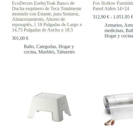
EcoDecors EarthyTeak Banco de
Fox Hollow Furnishi
Ducha esquinero de Teca Totalmente
Pared Aiden 14×24
montado con Estante, para Sentarse,
312,90
€
-
1.051,95
Almacenamiento, Ahorro de
reposapiés, 1 18 Pulgadas de Largo x
Armarios
,
Arma
14.75 Pulgadas de Ancho x 18.5
medicinas
,
Ba
Hogar y cocin
301,00
€
Baño
,
Categorías
,
Hogar y
cocina
,
Muebles
,
Taburetes