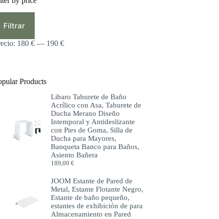
lter by price
ecio
ecio
ínimo
áximo
Filtrar
recio:
180 €
—
190 €
opular Products
Libaro Taburete de Baño
Acrílico con Asa, Taburete de
Ducha Merano Diseño
Intemporal y Antideslizante
con Pies de Goma, Silla de
Ducha para Mayores,
Banqueta Banco para Baños,
Asiento Bañera
189,00
€
JOOM Estante de Pared de
Metal, Estante Flotante Negro,
Estante de baño pequeño,
estantes de exhibición de para
Almacenamiento en Pared