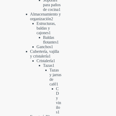
Soportes
para paños
1
de cocina
1
producto
Almacenamiento y
2
organización
2
productos
Estructuras,
baldas y
1
cajones
1
producto
Baldas
1
flotantes
1
1
producto
Ganchos
1
producto
Cubertería, vajilla
1
y cristalería
1
producto
1
Cristalería
1
1
producto
Tazas
1
producto
Tazas
y jarras
de
1
café
1
producto
C
D
y
vin
ilo
1
s
1