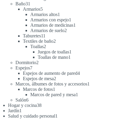
31
productos
Baño
31
productos
5
Armarios
5
productos
1
Armarios altos
1
producto
1
Armarios con espejo
1
producto
1
Armarios de medicinas
1
2
producto
Armarios de suelo
2
11
productos
Taburetes
11
productos
2
Textiles de baño
2
2
productos
Toallas
2
productos
1
Juegos de toallas
1
1
producto
Toallas de mano
1
2
producto
Dormitorio
2
7
productos
Espejos
7
productos
4
Espejos de aumento de pared
4
2
productos
Espejos de mesa
2
productos
1
Marcos, álbumes de fotos y accesorios
1
1
producto
Marcos de fotos
1
producto
1
Marcos de pared y mesa
1
6
producto
Salón
6
productos
38
Hogar y cocina
38
1
productos
Jardín
1
producto
1
Salud y cuidado personal
1
producto