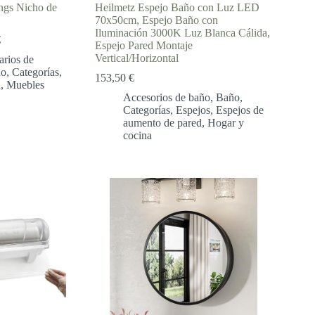
ngs Nicho de
Heilmetz Espejo Baño con Luz LED
70x50cm, Espejo Baño con
Iluminación 3000K Luz Blanca Cálida,
Rango
€
Espejo Pared Montaje
de
Vertical/Horizontal
rios de
precios:
ño
,
Categorías
,
desde
153,50
€
a
,
Muebles
312,90 €
Accesorios de baño
,
Baño
,
hasta
Categorías
,
Espejos
,
Espejos de
1.051,95 €
aumento de pared
,
Hogar y
cocina