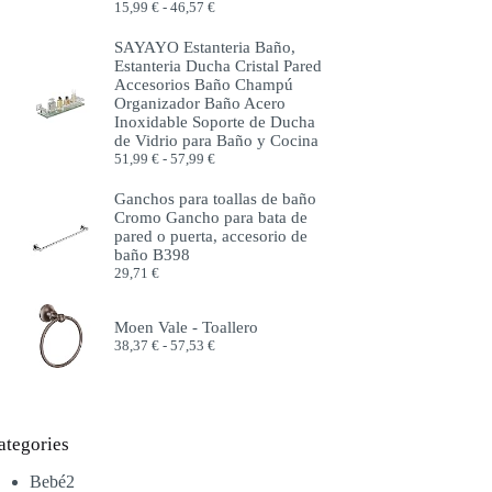
Rango
15,99
€
-
46,57
€
de
precios:
SAYAYO Estanteria Baño,
desde
Estanteria Ducha Cristal Pared
15,99 €
Accesorios Baño Champú
hasta
Organizador Baño Acero
46,57 €
Inoxidable Soporte de Ducha
de Vidrio para Baño y Cocina
Rango
51,99
€
-
57,99
€
de
precios:
Ganchos para toallas de baño
desde
Cromo Gancho para bata de
51,99 €
pared o puerta, accesorio de
hasta
baño B398
57,99 €
29,71
€
Moen Vale - Toallero
Rango
38,37
€
-
57,53
€
de
precios:
desde
38,37 €
hasta
ategories
57,53 €
2
Bebé
2