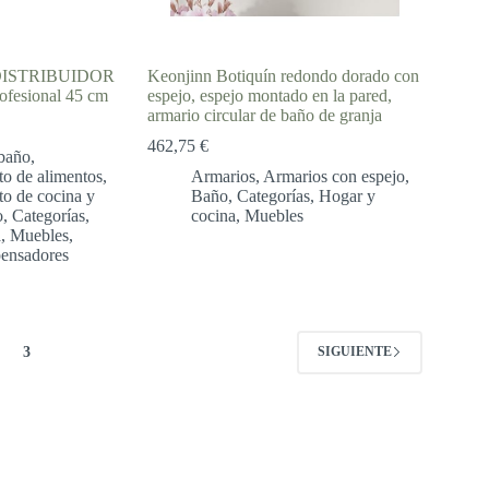
3 DISTRIBUIDOR
Keonjinn Botiquín redondo dorado con
rofesional 45 cm
espejo, espejo montado en la pared,
armario circular de baño de granja
462,75
€
baño
,
o de alimentos
,
Armarios
,
Armarios con espejo
,
o de cocina y
Baño
,
Categorías
,
Hogar y
o
,
Categorías
,
cocina
,
Muebles
a
,
Muebles
,
pensadores
3
SIGUIENTE