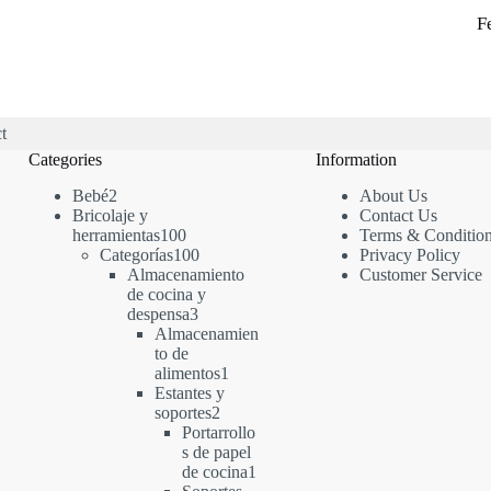
F
t
Categories
Information
2
Bebé
2
About Us
productos
Bricolaje y
Contact Us
100
herramientas
100
Terms & Conditio
productos
100
Categorías
100
Privacy Policy
productos
Almacenamiento
Customer Service
de cocina y
3
despensa
3
productos
Almacenamien
to de
1
alimentos
1
producto
Estantes y
2
soportes
2
productos
Portarrollo
s de papel
1
de cocina
1
producto