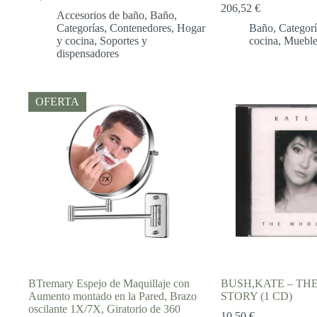
El
El
206,52
€
precio
precio
Accesorios de baño
,
Baño
,
original
actual
Categorías
,
Contenedores
,
Hogar
Baño
,
Categorí
era:
es:
y cocina
,
Soportes y
cocina
,
Mueble
26,40 €.
24,78 €.
dispensadores
OFERTA
BTremary Espejo de Maquillaje con
BUSH,KATE – TH
Aumento montado en la Pared, Brazo
STORY (1 CD)
oscilante 1X/7X, Giratorio de 360
10,50
€