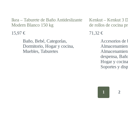
Ikea – Taburete de Baño Antideslizante
Kenkut – Kenkut 
Modern Blanco 150 kg
de rollos de cocina p
15,97
€
71,32
€
Baño
,
Bebé
,
Categorías
,
Accesorios de 
Dormitorio
,
Hogar y cocina
,
Almacenamient
Muebles
,
Taburetes
Almacenamient
despensa
,
Bañ
Hogar y cocin
Soportes y dis
1
2