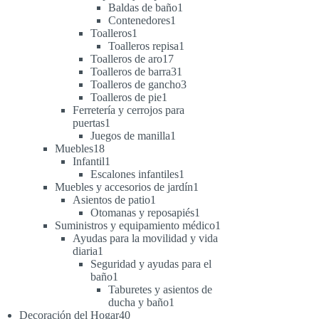
1
productos
Baldas de baño
1
1
producto
Contenedores
1
1
producto
Toalleros
1
producto
1
Toalleros repisa
1
17
producto
Toalleros de aro
17
productos
31
Toalleros de barra
31
productos
3
Toalleros de gancho
3
1
productos
Toalleros de pie
1
producto
Ferretería y cerrojos para
1
puertas
1
producto
1
Juegos de manilla
1
18
producto
Muebles
18
productos
1
Infantil
1
producto
1
Escalones infantiles
1
producto
1
Muebles y accesorios de jardín
1
1
producto
Asientos de patio
1
producto
1
Otomanas y reposapiés
1
producto
1
Suministros y equipamiento médico
1
producto
Ayudas para la movilidad y vida
1
diaria
1
producto
Seguridad y ayudas para el
1
baño
1
producto
Taburetes y asientos de
1
ducha y baño
1
40
producto
Decoración del Hogar
40