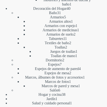
1
baño
1
40
producto
Decoración del Hogar
40
31
productos
Baño
31
productos
5
Armarios
5
productos
1
Armarios altos
1
producto
1
Armarios con espejo
1
producto
1
Armarios de medicinas
1
2
producto
Armarios de suelo
2
11
productos
Taburetes
11
productos
2
Textiles de baño
2
2
productos
Toallas
2
productos
1
Juegos de toallas
1
1
producto
Toallas de mano
1
2
producto
Dormitorio
2
7
productos
Espejos
7
productos
4
Espejos de aumento de pared
4
2
productos
Espejos de mesa
2
productos
1
Marcos, álbumes de fotos y accesorios
1
1
producto
Marcos de fotos
1
producto
1
Marcos de pared y mesa
1
6
producto
Salón
6
productos
38
Hogar y cocina
38
1
productos
Jardín
1
producto
1
Salud y cuidado personal
1