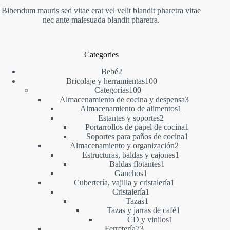
Bibendum mauris sed vitae erat vel velit blandit pharetra vitae
nec ante malesuada blandit pharetra.
Categories
2
Bebé
2
productos
100
Bricolaje y herramientas
100
100
productos
Categorías
100
productos
3
Almacenamiento de cocina y despensa
3
1
productos
Almacenamiento de alimentos
1
2
producto
Estantes y soportes
2
productos
1
Portarrollos de papel de cocina
1
1
producto
Soportes para paños de cocina
1
2
producto
Almacenamiento y organización
2
productos
1
Estructuras, baldas y cajones
1
1
producto
Baldas flotantes
1
1
producto
Ganchos
1
producto
1
Cubertería, vajilla y cristalería
1
1
producto
Cristalería
1
1
producto
Tazas
1
producto
1
Tazas y jarras de café
1
1
producto
CD y vinilos
1
73
producto
Ferretería
73