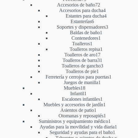
productos
72
Accesorios de baño
72
productos
4
Accesorios para ducha
4
productos
4
Estantes para ducha
4
6
productos
Estanterías
6
productos
3
Soportes y dispensadores
3
1
productos
Baldas de baño
1
1
producto
Contenedores
1
1
producto
Toalleros
1
producto
1
Toalleros repisa
1
17
producto
Toalleros de aro
17
productos
31
Toalleros de barra
31
productos
3
Toalleros de gancho
3
1
productos
Toalleros de pie
1
producto
1
Ferretería y cerrojos para puertas
1
1
producto
Juegos de manilla
1
18
producto
Muebles
18
productos
1
Infantil
1
producto
1
Escalones infantiles
1
producto
1
Muebles y accesorios de jardín
1
1
producto
Asientos de patio
1
producto
1
Otomanas y reposapiés
1
producto
1
Suministros y equipamiento médico
1
producto
1
Ayudas para la movilidad y vida diaria
1
1
producto
Seguridad y ayudas para el baño
1
producto
Taburetes y asientos de ducha y