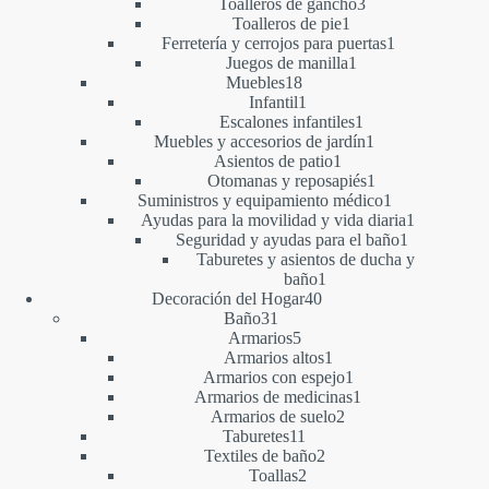
productos
3
Toalleros de gancho
3
1
productos
Toalleros de pie
1
producto
1
Ferretería y cerrojos para puertas
1
1
producto
Juegos de manilla
1
18
producto
Muebles
18
productos
1
Infantil
1
producto
1
Escalones infantiles
1
producto
1
Muebles y accesorios de jardín
1
1
producto
Asientos de patio
1
producto
1
Otomanas y reposapiés
1
producto
1
Suministros y equipamiento médico
1
producto
1
Ayudas para la movilidad y vida diaria
1
1
producto
Seguridad y ayudas para el baño
1
producto
Taburetes y asientos de ducha y
1
baño
1
40
producto
Decoración del Hogar
40
31
productos
Baño
31
productos
5
Armarios
5
productos
1
Armarios altos
1
producto
1
Armarios con espejo
1
producto
1
Armarios de medicinas
1
2
producto
Armarios de suelo
2
11
productos
Taburetes
11
productos
2
Textiles de baño
2
2
productos
Toallas
2