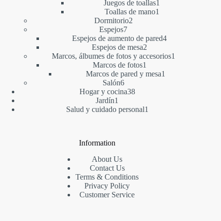
productos
1
Juegos de toallas
1
1
producto
Toallas de mano
1
2
producto
Dormitorio
2
7
productos
Espejos
7
productos
4
Espejos de aumento de pared
4
2
productos
Espejos de mesa
2
productos
1
Marcos, álbumes de fotos y accesorios
1
1
producto
Marcos de fotos
1
producto
1
Marcos de pared y mesa
1
6
producto
Salón
6
productos
38
Hogar y cocina
38
1
productos
Jardín
1
producto
1
Salud y cuidado personal
1
producto
Information
About Us
Contact Us
Terms & Conditions
Privacy Policy
Customer Service