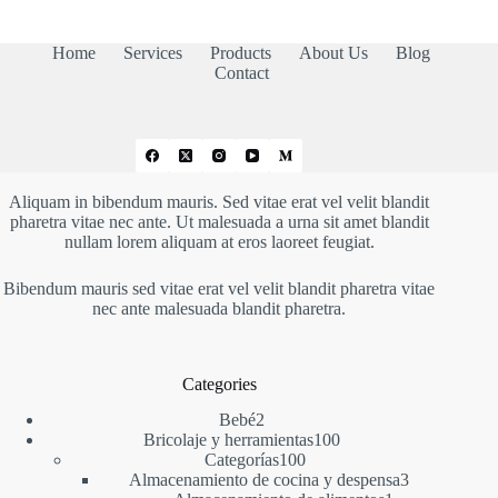
59,99 €
hasta
69,99 €
Home
Services
Products
About Us
Blog
Contact
Aliquam in bibendum mauris. Sed vitae erat vel velit blandit
pharetra vitae nec ante. Ut malesuada a urna sit amet blandit
nullam lorem aliquam at eros laoreet feugiat.
Bibendum mauris sed vitae erat vel velit blandit pharetra vitae
nec ante malesuada blandit pharetra.
Categories
2
Bebé
2
productos
100
Bricolaje y herramientas
100
100
productos
Categorías
100
productos
3
Almacenamiento de cocina y despensa
3