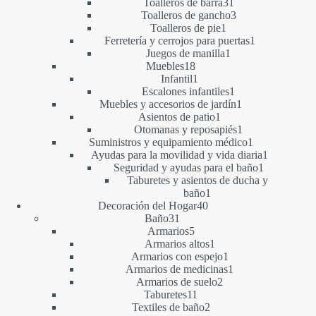
productos
31
Toalleros de barra
31
productos
3
Toalleros de gancho
3
1
productos
Toalleros de pie
1
producto
1
Ferretería y cerrojos para puertas
1
1
producto
Juegos de manilla
1
18
producto
Muebles
18
productos
1
Infantil
1
producto
1
Escalones infantiles
1
producto
1
Muebles y accesorios de jardín
1
1
producto
Asientos de patio
1
producto
1
Otomanas y reposapiés
1
producto
1
Suministros y equipamiento médico
1
producto
1
Ayudas para la movilidad y vida diaria
1
1
producto
Seguridad y ayudas para el baño
1
producto
Taburetes y asientos de ducha y
1
baño
1
40
producto
Decoración del Hogar
40
31
productos
Baño
31
productos
5
Armarios
5
productos
1
Armarios altos
1
producto
1
Armarios con espejo
1
producto
1
Armarios de medicinas
1
2
producto
Armarios de suelo
2
11
productos
Taburetes
11
productos
2
Textiles de baño
2