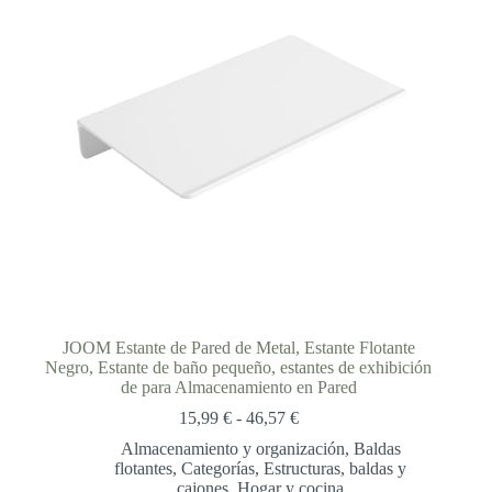
JOOM Estante de Pared de Metal, Estante Flotante
Negro, Estante de baño pequeño, estantes de exhibición
de para Almacenamiento en Pared
Rango
15,99
€
-
46,57
€
de
Almacenamiento y organización
,
Baldas
precios:
flotantes
,
Categorías
,
Estructuras, baldas y
desde
cajones
,
Hogar y cocina