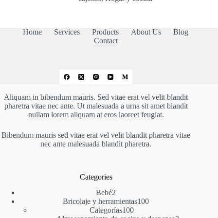
15,99 €
hasta
46,57 €
Home
Services
Products
About Us
Blog
Contact
Aliquam in bibendum mauris. Sed vitae erat vel velit blandit
pharetra vitae nec ante. Ut malesuada a urna sit amet blandit
nullam lorem aliquam at eros laoreet feugiat.
Bibendum mauris sed vitae erat vel velit blandit pharetra vitae
nec ante malesuada blandit pharetra.
Categories
2
Bebé
2
productos
100
Bricolaje y herramientas
100
100
productos
Categorías
100