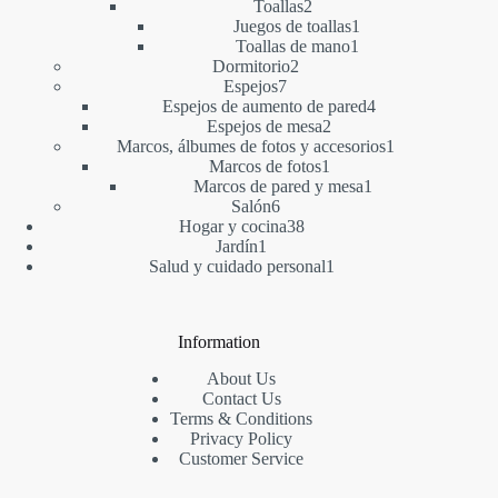
2
productos
Toallas
2
productos
1
Juegos de toallas
1
1
producto
Toallas de mano
1
2
producto
Dormitorio
2
7
productos
Espejos
7
productos
4
Espejos de aumento de pared
4
2
productos
Espejos de mesa
2
productos
1
Marcos, álbumes de fotos y accesorios
1
1
producto
Marcos de fotos
1
producto
1
Marcos de pared y mesa
1
6
producto
Salón
6
productos
38
Hogar y cocina
38
1
productos
Jardín
1
producto
1
Salud y cuidado personal
1
producto
Information
About Us
Contact Us
Terms & Conditions
Privacy Policy
Customer Service