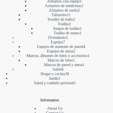
producto
1
Armarios con espejo
1
producto
1
Armarios de medicinas
1
2
producto
Armarios de suelo
2
11
productos
Taburetes
11
productos
2
Textiles de baño
2
2
productos
Toallas
2
productos
1
Juegos de toallas
1
1
producto
Toallas de mano
1
2
producto
Dormitorio
2
7
productos
Espejos
7
productos
4
Espejos de aumento de pared
4
2
productos
Espejos de mesa
2
productos
1
Marcos, álbumes de fotos y accesorios
1
1
producto
Marcos de fotos
1
producto
1
Marcos de pared y mesa
1
6
producto
Salón
6
productos
38
Hogar y cocina
38
1
productos
Jardín
1
producto
1
Salud y cuidado personal
1
producto
Information
About Us
Contact Us