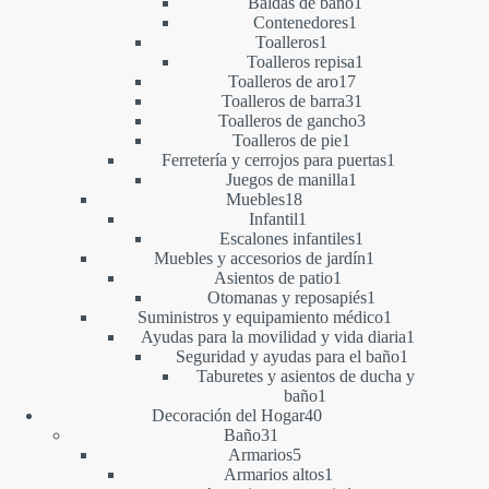
1
productos
Baldas de baño
1
1
producto
Contenedores
1
1
producto
Toalleros
1
producto
1
Toalleros repisa
1
17
producto
Toalleros de aro
17
productos
31
Toalleros de barra
31
productos
3
Toalleros de gancho
3
1
productos
Toalleros de pie
1
producto
1
Ferretería y cerrojos para puertas
1
1
producto
Juegos de manilla
1
18
producto
Muebles
18
productos
1
Infantil
1
producto
1
Escalones infantiles
1
producto
1
Muebles y accesorios de jardín
1
1
producto
Asientos de patio
1
producto
1
Otomanas y reposapiés
1
producto
1
Suministros y equipamiento médico
1
producto
1
Ayudas para la movilidad y vida diaria
1
1
producto
Seguridad y ayudas para el baño
1
producto
Taburetes y asientos de ducha y
1
baño
1
40
producto
Decoración del Hogar
40
31
productos
Baño
31
productos
5
Armarios
5
productos
1
Armarios altos
1