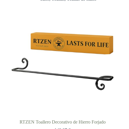
desde
24,83 €
hasta
41,39 €
RTZEN Toallero Decorativo de Hierro Forjado