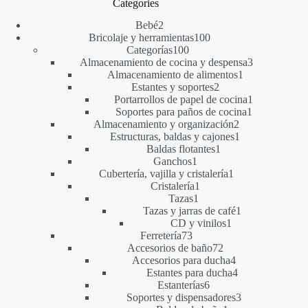
Categories
2
Bebé
2
productos
100
Bricolaje y herramientas
100
100
productos
Categorías
100
productos
3
Almacenamiento de cocina y despensa
3
1
productos
Almacenamiento de alimentos
1
2
producto
Estantes y soportes
2
productos
1
Portarrollos de papel de cocina
1
1
producto
Soportes para paños de cocina
1
2
producto
Almacenamiento y organización
2
productos
1
Estructuras, baldas y cajones
1
1
producto
Baldas flotantes
1
1
producto
Ganchos
1
producto
1
Cubertería, vajilla y cristalería
1
1
producto
Cristalería
1
1
producto
Tazas
1
producto
1
Tazas y jarras de café
1
1
producto
CD y vinilos
1
73
producto
Ferretería
73
productos
72
Accesorios de baño
72
productos
4
Accesorios para ducha
4
productos
4
Estantes para ducha
4
6
productos
Estanterías
6
productos
3
Soportes y dispensadores
3