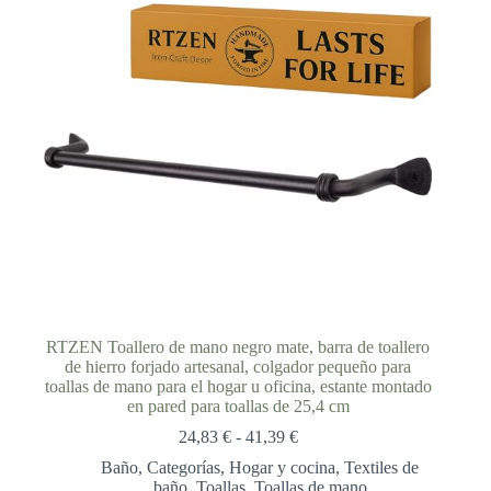
RTZEN Toallero de mano negro mate, barra de toallero
de hierro forjado artesanal, colgador pequeño para
toallas de mano para el hogar u oficina, estante montado
en pared para toallas de 25,4 cm
Rango
24,83
€
-
41,39
€
de
Baño
,
Categorías
,
Hogar y cocina
,
Textiles de
precios:
baño
,
Toallas
,
Toallas de mano