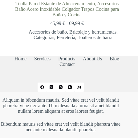
Toalla Pared Estante de Almacenamiento, Accesorios
Baño Acero Inoxidable Colgador Trapos Cocina para
Baño y Cocina
Rango
45,99
€
-
69,99
€
de
Accesorios de baño
,
Bricolaje y herramientas
,
precios:
Categorías
,
Ferretería
,
Toalleros de barra
desde
45,99 €
hasta
69,99 €
Home
Services
Products
About Us
Blog
Contact
Aliquam in bibendum mauris. Sed vitae erat vel velit blandit
pharetra vitae nec ante. Ut malesuada a urna sit amet blandit
nullam lorem aliquam at eros laoreet feugiat.
Bibendum mauris sed vitae erat vel velit blandit pharetra vitae
nec ante malesuada blandit pharetra.