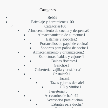
Categories
2
Bebé
2
productos
100
Bricolaje y herramientas
100
100
productos
Categorías
100
productos
3
Almacenamiento de cocina y despensa
3
1
productos
Almacenamiento de alimentos
1
2
producto
Estantes y soportes
2
productos
1
Portarrollos de papel de cocina
1
1
producto
Soportes para paños de cocina
1
2
producto
Almacenamiento y organización
2
productos
1
Estructuras, baldas y cajones
1
1
producto
Baldas flotantes
1
1
producto
Ganchos
1
producto
1
Cubertería, vajilla y cristalería
1
1
producto
Cristalería
1
1
producto
Tazas
1
producto
1
Tazas y jarras de café
1
1
producto
CD y vinilos
1
73
producto
Ferretería
73
productos
72
Accesorios de baño
72
productos
4
Accesorios para ducha
4
productos
4
Estantes para ducha
4