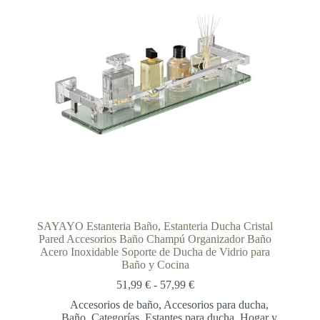
SAYAYO Estanteria Baño, Estanteria Ducha Cristal
Pared Accesorios Baño Champú Organizador Baño
Acero Inoxidable Soporte de Ducha de Vidrio para
Baño y Cocina
Rango
51,99
€
-
57,99
€
de
Accesorios de baño
,
Accesorios para ducha
,
precios:
Baño
,
Categorías
,
Estantes para ducha
,
Hogar y