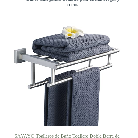
desde
cocina
51,99 €
hasta
57,99 €
SAYAYO Toalleros de Baño Toallero Doble Barra de