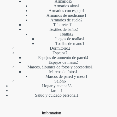
productos
5
Armarios
5
productos
1
Armarios altos
1
producto
1
Armarios con espejo
1
producto
1
Armarios de medicinas
1
2
producto
Armarios de suelo
2
11
productos
Taburetes
11
productos
2
Textiles de baño
2
2
productos
Toallas
2
productos
1
Juegos de toallas
1
1
producto
Toallas de mano
1
2
producto
Dormitorio
2
7
productos
Espejos
7
productos
4
Espejos de aumento de pared
4
2
productos
Espejos de mesa
2
productos
1
Marcos, álbumes de fotos y accesorios
1
1
producto
Marcos de fotos
1
producto
1
Marcos de pared y mesa
1
6
producto
Salón
6
productos
38
Hogar y cocina
38
1
productos
Jardín
1
producto
1
Salud y cuidado personal
1
producto
Information