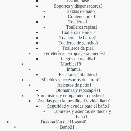
6
productos
Estanterías
6
productos
3
Soportes y dispensadores
3
1
productos
Baldas de baño
1
1
producto
Contenedores
1
1
producto
Toalleros
1
producto
1
Toalleros repisa
1
17
producto
Toalleros de aro
17
productos
31
Toalleros de barra
31
productos
3
Toalleros de gancho
3
1
productos
Toalleros de pie
1
producto
1
Ferretería y cerrojos para puertas
1
1
producto
Juegos de manilla
1
18
producto
Muebles
18
productos
1
Infantil
1
producto
1
Escalones infantiles
1
producto
1
Muebles y accesorios de jardín
1
1
producto
Asientos de patio
1
producto
1
Otomanas y reposapiés
1
producto
1
Suministros y equipamiento médico
1
producto
1
Ayudas para la movilidad y vida diaria
1
1
producto
Seguridad y ayudas para el baño
1
producto
Taburetes y asientos de ducha y
1
baño
1
40
producto
Decoración del Hogar
40
31
productos
Baño
31