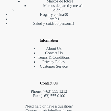
1
producto
Marcos de fotos
1
producto
1
Marcos de pared y mesa
1
6
producto
Salón
6
productos
38
Hogar y cocina
38
1
productos
Jardín
1
producto
1
Salud y cuidado personal
1
producto
Information
About Us
Contact Us
Terms & Conditions
Privacy Policy
Customer Service
Contact Us
Phone: (+63) 555 1212
Fax: (+63) 555 0100
Need help or have a question?
Contact us at: info@mail.com