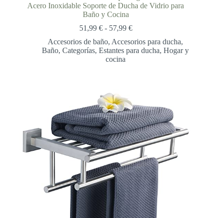
Acero Inoxidable Soporte de Ducha de Vidrio para
Baño y Cocina
Rango
51,99
€
-
57,99
€
de
Accesorios de baño
,
Accesorios para ducha
,
precios:
Baño
,
Categorías
,
Estantes para ducha
,
Hogar y
desde
cocina
51,99 €
hasta
57,99 €