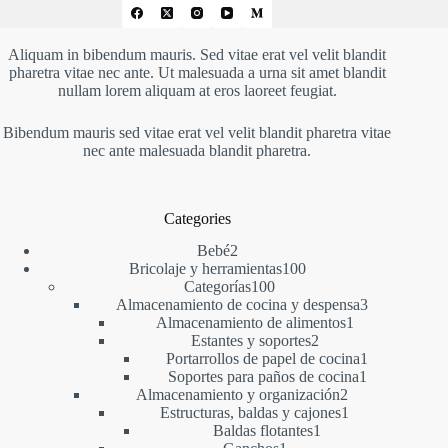
Aliquam in bibendum mauris. Sed vitae erat vel velit blandit
pharetra vitae nec ante. Ut malesuada a urna sit amet blandit
nullam lorem aliquam at eros laoreet feugiat.
Bibendum mauris sed vitae erat vel velit blandit pharetra vitae
nec ante malesuada blandit pharetra.
Categories
2
Bebé
2
productos
100
Bricolaje y herramientas
100
100
productos
Categorías
100
productos
3
Almacenamiento de cocina y despensa
3
1
productos
Almacenamiento de alimentos
1
2
producto
Estantes y soportes
2
productos
1
Portarrollos de papel de cocina
1
1
producto
Soportes para paños de cocina
1
2
producto
Almacenamiento y organización
2
productos
1
Estructuras, baldas y cajones
1
1
producto
Baldas flotantes
1
1
producto