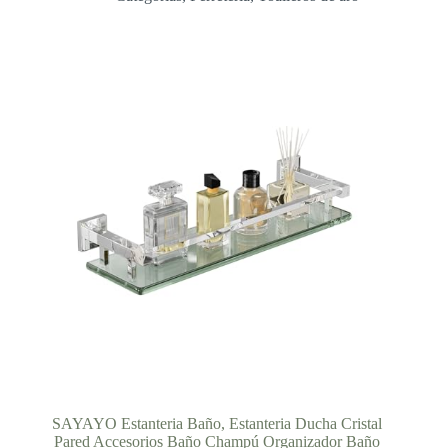
desde
18,13 €
hasta
27,59 €
SAYAYO Estanteria Baño, Estanteria Ducha Cristal
Pared Accesorios Baño Champú Organizador Baño