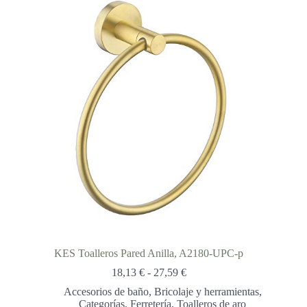
KES Toalleros Pared Anilla, A2180-UPC-p
Rango
18,13
€
-
27,59
€
de
Accesorios de baño
,
Bricolaje y herramientas
,
precios:
Categorías
,
Ferretería
,
Toalleros de aro