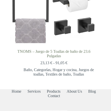
TNOMS – Juego de 5 Toallas de baño de 23.6
Pulgadas
Rango
23,13
€
-
91,05
€
de
Baño
,
Categorías
,
Hogar y cocina
,
Juegos de
precios:
toallas
,
Textiles de baño
,
Toallas
desde
23,13 €
hasta
91,05 €
Home
Services
Products
About Us
Blog
Contact