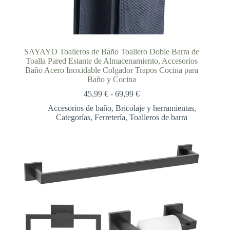
SAYAYO Toalleros de Baño Toallero Doble Barra de
Toalla Pared Estante de Almacenamiento, Accesorios
Baño Acero Inoxidable Colgador Trapos Cocina para
Baño y Cocina
Rango
45,99
€
-
69,99
€
de
Accesorios de baño
,
Bricolaje y herramientas
,
precios:
Categorías
,
Ferretería
,
Toalleros de barra
desde
45,99 €
hasta
69,99 €