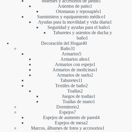
producto
1
Muebles y accesorios de jardín
1
1
producto
Asientos de patio
1
producto
1
Otomanas y reposapiés
1
producto
1
Suministros y equipamiento médico
1
producto
1
Ayudas para la movilidad y vida diaria
1
1
producto
Seguridad y ayudas para el baño
1
producto
Taburetes y asientos de ducha y
1
baño
1
40
producto
Decoración del Hogar
40
31
productos
Baño
31
productos
5
Armarios
5
productos
1
Armarios altos
1
producto
1
Armarios con espejo
1
producto
1
Armarios de medicinas
1
2
producto
Armarios de suelo
2
11
productos
Taburetes
11
productos
2
Textiles de baño
2
2
productos
Toallas
2
productos
1
Juegos de toallas
1
1
producto
Toallas de mano
1
2
producto
Dormitorio
2
7
productos
Espejos
7
productos
4
Espejos de aumento de pared
4
2
productos
Espejos de mesa
2
productos
1
Marcos, álbumes de fotos y accesorios
1