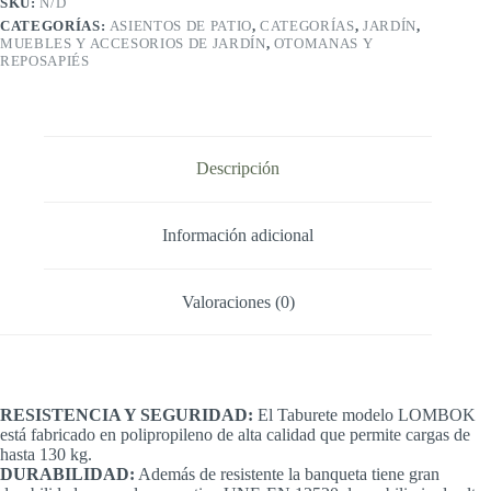
SKU:
N/D
Alta
CATEGORÍAS:
ASIENTOS DE PATIO
,
CATEGORÍAS
,
JARDÍN
,
Resistencia
MUEBLES Y ACCESORIOS DE JARDÍN
,
OTOMANAS Y
Fabricada
REPOSAPIÉS
en
Polipropileno.
Carga
Máxima
130
kg
Descripción
Medidas
38
x
29
Información adicional
x
41,5
cm
Valoraciones (0)
(L
x
An
x
Al).
cantidad
RESISTENCIA Y SEGURIDAD:
El Taburete modelo LOMBOK
está fabricado en polipropileno de alta calidad que permite cargas de
hasta 130 kg.
DURABILIDAD:
Además de resistente la banqueta tiene gran