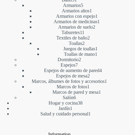
productos
5
Armarios
5
productos
1
Armarios altos
1
producto
1
Armarios con espejo
1
producto
1
Armarios de medicinas
1
2
producto
Armarios de suelo
2
11
productos
Taburetes
11
productos
2
Textiles de baño
2
2
productos
Toallas
2
productos
1
Juegos de toallas
1
1
producto
Toallas de mano
1
2
producto
Dormitorio
2
7
productos
Espejos
7
productos
4
Espejos de aumento de pared
4
2
productos
Espejos de mesa
2
productos
1
Marcos, álbumes de fotos y accesorios
1
1
producto
Marcos de fotos
1
producto
1
Marcos de pared y mesa
1
6
producto
Salón
6
productos
38
Hogar y cocina
38
1
productos
Jardín
1
producto
1
Salud y cuidado personal
1
producto
Information