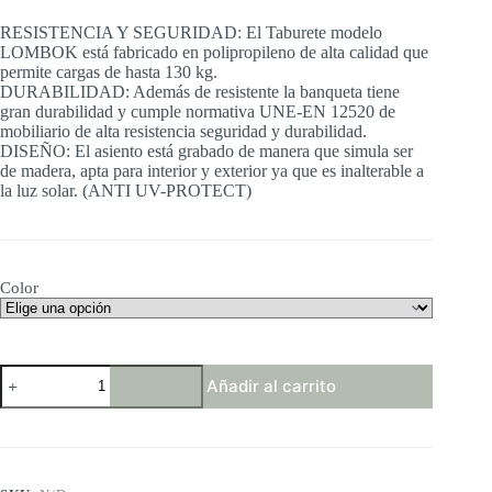
precios:
RESISTENCIA Y SEGURIDAD: El Taburete modelo
desde
LOMBOK está fabricado en polipropileno de alta calidad que
23,49 €
permite cargas de hasta 130 kg.
hasta
DURABILIDAD: Además de resistente la banqueta tiene
27,39 €
gran durabilidad y cumple normativa UNE-EN 12520 de
mobiliario de alta resistencia seguridad y durabilidad.
DISEÑO: El asiento está grabado de manera que simula ser
de madera, apta para interior y exterior ya que es inalterable a
la luz solar. (ANTI UV-PROTECT)
Color
Tatay
Añadir al carrito
Lombok
-
Banqueta
para
Ducha
de