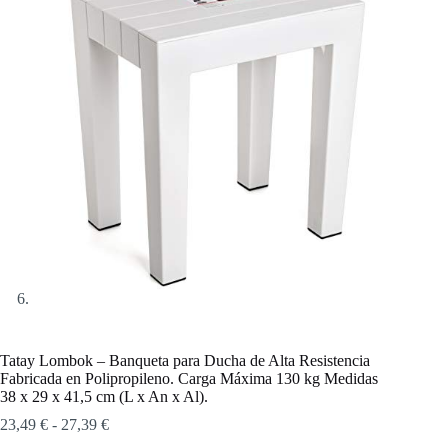
Tatay Lombok – Banqueta para Ducha de Alta Resistencia
Fabricada en Polipropileno. Carga Máxima 130 kg Medidas
38 x 29 x 41,5 cm (L x An x Al).
Rango
23,49
€
-
27,39
€
de