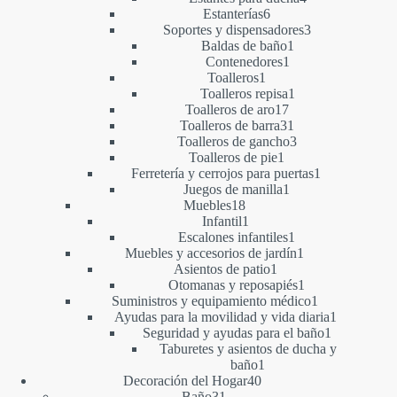
6
productos
Estanterías
6
productos
3
Soportes y dispensadores
3
1
productos
Baldas de baño
1
1
producto
Contenedores
1
1
producto
Toalleros
1
producto
1
Toalleros repisa
1
17
producto
Toalleros de aro
17
productos
31
Toalleros de barra
31
productos
3
Toalleros de gancho
3
1
productos
Toalleros de pie
1
producto
1
Ferretería y cerrojos para puertas
1
1
producto
Juegos de manilla
1
18
producto
Muebles
18
productos
1
Infantil
1
producto
1
Escalones infantiles
1
producto
1
Muebles y accesorios de jardín
1
1
producto
Asientos de patio
1
producto
1
Otomanas y reposapiés
1
producto
1
Suministros y equipamiento médico
1
producto
1
Ayudas para la movilidad y vida diaria
1
1
producto
Seguridad y ayudas para el baño
1
producto
Taburetes y asientos de ducha y
1
baño
1
40
producto
Decoración del Hogar
40
31
productos
Baño
31