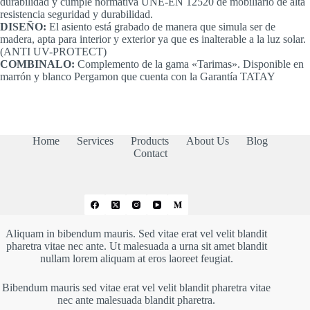
durabilidad y cumple normativa UNE-EN 12520 de mobiliario de alta
resistencia seguridad y durabilidad.
DISEÑO:
El asiento está grabado de manera que simula ser de
madera, apta para interior y exterior ya que es inalterable a la luz solar.
(ANTI UV-PROTECT)
COMBINALO:
Complemento de la gama «Tarimas». Disponible en
marrón y blanco Pergamon que cuenta con la Garantía TATAY
Home
Services
Products
About Us
Blog
Contact
Aliquam in bibendum mauris. Sed vitae erat vel velit blandit
pharetra vitae nec ante. Ut malesuada a urna sit amet blandit
nullam lorem aliquam at eros laoreet feugiat.
Bibendum mauris sed vitae erat vel velit blandit pharetra vitae
nec ante malesuada blandit pharetra.