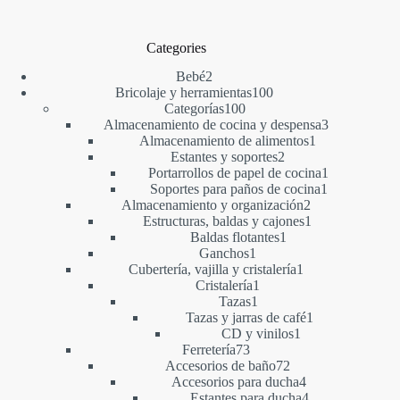
Categories
2
Bebé
2
productos
100
Bricolaje y herramientas
100
100
productos
Categorías
100
productos
3
Almacenamiento de cocina y despensa
3
1
productos
Almacenamiento de alimentos
1
2
producto
Estantes y soportes
2
productos
1
Portarrollos de papel de cocina
1
1
producto
Soportes para paños de cocina
1
2
producto
Almacenamiento y organización
2
productos
1
Estructuras, baldas y cajones
1
1
producto
Baldas flotantes
1
1
producto
Ganchos
1
producto
1
Cubertería, vajilla y cristalería
1
1
producto
Cristalería
1
1
producto
Tazas
1
producto
1
Tazas y jarras de café
1
1
producto
CD y vinilos
1
73
producto
Ferretería
73
productos
72
Accesorios de baño
72
productos
4
Accesorios para ducha
4
productos
4
Estantes para ducha
4