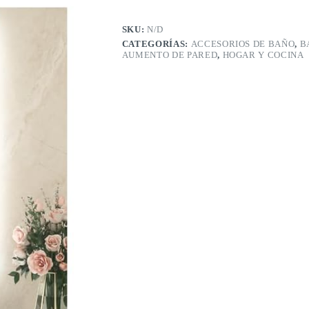
con
luces
frontal
SKU:
N/D
y
CATEGORÍAS:
ACCESORIOS DE BAÑO
,
B
retroiluminado,
AUMENTO DE PARED
,
HOGAR Y COCINA
espejo
de
tocador
antivaho,
regulable,
3
colores
blanco/cálido/natural,
montaje
en
pared
(horizontal/vertical)
cantidad