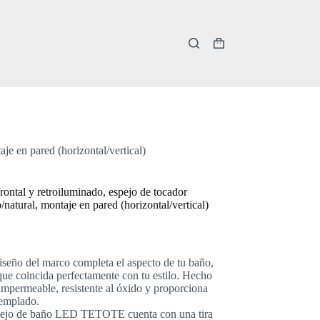
Carro
de
compra
e en pared (horizontal/vertical)
tal y retroiluminado, espejo de tocador
/natural, montaje en pared (horizontal/vertical)
seño del marco completa el aspecto de tu baño,
que coincida perfectamente con tu estilo. Hecho
 impermeable, resistente al óxido y proporciona
templado.
 espejo de baño LED TETOTE cuenta con una tira