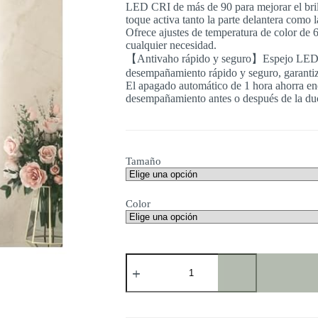
LED CRI de más de 90 para mejorar el brill
toque activa tanto la parte delantera como 
Ofrece ajustes de temperatura de color de
cualquier necesidad.
【Antivaho rápido y seguro】Espejo LED 
desempañamiento rápido y seguro, garantiza
El apagado automático de 1 hora ahorra ene
desempañamiento antes o después de la duch
Tamaño
Color
TETOTE
Espejo
de
baño
LED