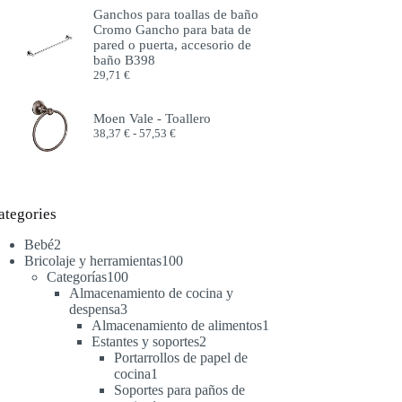
precios:
Ganchos para toallas de baño
desde
Cromo Gancho para bata de
51,99 €
pared o puerta, accesorio de
hasta
baño B398
57,99 €
29,71
€
Moen Vale - Toallero
Rango
38,37
€
-
57,53
€
de
precios:
desde
38,37 €
hasta
ategories
57,53 €
2
Bebé
2
productos
100
Bricolaje y herramientas
100
100
productos
Categorías
100
productos
Almacenamiento de cocina y
3
despensa
3
productos
1
Almacenamiento de alimentos
1
2
producto
Estantes y soportes
2
productos
Portarrollos de papel de
1
cocina
1
producto
Soportes para paños de