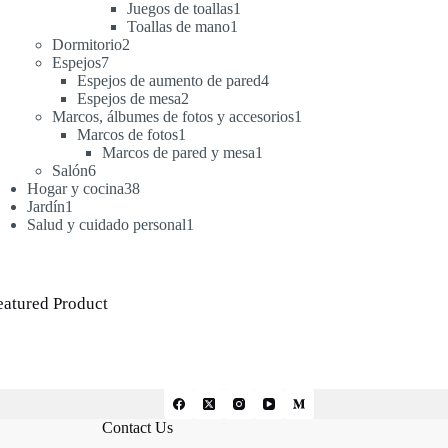
productos
1
Juegos de toallas
1
1
producto
Toallas de mano
1
2
producto
Dormitorio
2
7
productos
Espejos
7
productos
4
Espejos de aumento de pared
4
2
productos
Espejos de mesa
2
productos
1
Marcos, álbumes de fotos y accesorios
1
1
producto
Marcos de fotos
1
producto
1
Marcos de pared y mesa
1
6
producto
Salón
6
productos
38
Hogar y cocina
38
1
productos
Jardín
1
producto
1
Salud y cuidado personal
1
producto
eatured Product
Contact Us