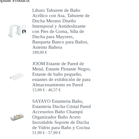
opular Products
Libaro Taburete de Baño
Acrílico con Asa, Taburete de
Ducha Merano Diseño
Intemporal y Antideslizante
con Pies de Goma, Silla de
Ducha para Mayores,
Banqueta Banco para Baños,
Asiento Bañera
189,00
€
JOOM Estante de Pared de
Metal, Estante Flotante Negro,
Estante de baño pequeño,
estantes de exhibición de para
Almacenamiento en Pared
Rango
15,99
€
-
46,57
€
de
precios:
SAYAYO Estanteria Baño,
desde
Estanteria Ducha Cristal Pared
15,99 €
Accesorios Baño Champú
hasta
Organizador Baño Acero
46,57 €
Inoxidable Soporte de Ducha
de Vidrio para Baño y Cocina
Rango
51,99
€
-
57,99
€
de