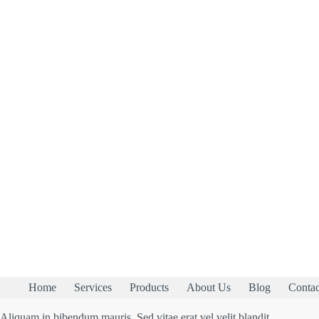
Home
Services
Products
About Us
Blog
Contac
Aliquam in bibendum mauris. Sed vitae erat vel velit blandit