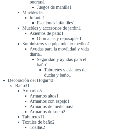
1
puertas
1
producto
1
Juegos de manilla
1
18
producto
Muebles
18
productos
1
Infantil
1
producto
1
Escalones infantiles
1
producto
1
Muebles y accesorios de jardín
1
1
producto
Asientos de patio
1
producto
1
Otomanas y reposapiés
1
producto
1
Suministros y equipamiento médico
1
producto
Ayudas para la movilidad y vida
1
diaria
1
producto
Seguridad y ayudas para el
1
baño
1
producto
Taburetes y asientos de
1
ducha y baño
1
40
producto
Decoración del Hogar
40
31
productos
Baño
31
productos
5
Armarios
5
productos
1
Armarios altos
1
producto
1
Armarios con espejo
1
producto
1
Armarios de medicinas
1
2
producto
Armarios de suelo
2
11
productos
Taburetes
11
productos
2
Textiles de baño
2
2
productos
Toallas
2