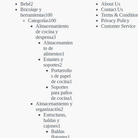
2
Bebé
2
About Us
productos
Bricolaje y
Contact Us
100
herramientas
100
Terms & Conditio
productos
100
Categorías
100
Privacy Policy
productos
Almacenamiento
Customer Service
de cocina y
3
despensa
3
productos
Almacenamien
to de
1
alimentos
1
producto
Estantes y
2
soportes
2
productos
Portarrollo
s de papel
1
de cocina
1
producto
Soportes
para paños
1
de cocina
1
producto
Almacenamiento y
2
organización
2
productos
Estructuras,
baldas y
1
cajones
1
producto
Baldas
1
flotantes
1