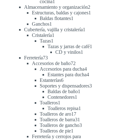
1
cocina
1
producto
2
Almacenamiento y organización
2
productos
1
Estructuras, baldas y cajones
1
1
producto
Baldas flotantes
1
1
producto
Ganchos
1
producto
1
Cubertería, vajilla y cristalería
1
1
producto
Cristalería
1
1
producto
Tazas
1
producto
1
Tazas y jarras de café
1
1
producto
CD y vinilos
1
73
producto
Ferretería
73
productos
72
Accesorios de baño
72
productos
4
Accesorios para ducha
4
productos
4
Estantes para ducha
4
6
productos
Estanterías
6
productos
3
Soportes y dispensadores
3
1
productos
Baldas de baño
1
1
producto
Contenedores
1
1
producto
Toalleros
1
producto
1
Toalleros repisa
1
17
producto
Toalleros de aro
17
productos
31
Toalleros de barra
31
productos
3
Toalleros de gancho
3
1
productos
Toalleros de pie
1
producto
Ferretería y cerrojos para