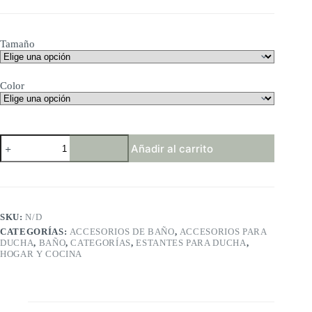
Tamaño
Color
SAYAYO
Añadir al carrito
Estanteria
Baño
Pared
Estante
Ducha
Cristal
SKU:
N/D
cantidad
CATEGORÍAS:
ACCESORIOS DE BAÑO
,
ACCESORIOS PARA
DUCHA
,
BAÑO
,
CATEGORÍAS
,
ESTANTES PARA DUCHA
,
HOGAR Y COCINA