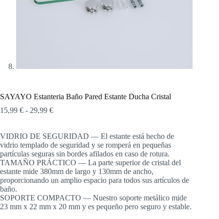
SAYAYO Estanteria Baño Pared Estante Ducha Cristal
Rango
15,99
€
-
29,99
€
de
precios:
VIDRIO DE SEGURIDAD — El estante está hecho de
desde
vidrio templado de seguridad y se romperá en pequeñas
15,99 €
partículas seguras sin bordes afilados en caso de rotura.
hasta
TAMAÑO PRÁCTICO — La parte superior de cristal del
29,99 €
estante mide 380mm de largo y 130mm de ancho,
proporcionando un amplio espacio para todos sus artículos de
baño.
SOPORTE COMPACTO — Nuestro soporte metálico mide
23 mm x 22 mm x 20 mm y es pequeño pero seguro y estable.