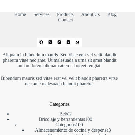
Home
Services
Products
About Us
Blog
Contact
Aliquam in bibendum mauris. Sed vitae erat vel velit blandit
pharetra vitae nec ante. Ut malesuada a urna sit amet blandit
nullam lorem aliquam at eros laoreet feugiat.
Bibendum mauris sed vitae erat vel velit blandit pharetra vitae
nec ante malesuada blandit pharetra.
Categories
2
Bebé
2
productos
100
Bricolaje y herramientas
100
100
productos
Categorías
100
productos
3
Almacenamiento de cocina y despensa
3