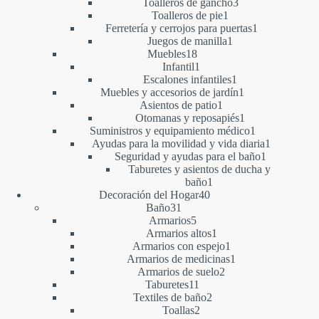
productos
3
Toalleros de gancho
3
1
productos
Toalleros de pie
1
producto
1
Ferretería y cerrojos para puertas
1
1
producto
Juegos de manilla
1
18
producto
Muebles
18
productos
1
Infantil
1
producto
1
Escalones infantiles
1
producto
1
Muebles y accesorios de jardín
1
1
producto
Asientos de patio
1
producto
1
Otomanas y reposapiés
1
producto
1
Suministros y equipamiento médico
1
producto
1
Ayudas para la movilidad y vida diaria
1
1
producto
Seguridad y ayudas para el baño
1
producto
Taburetes y asientos de ducha y
1
baño
1
40
producto
Decoración del Hogar
40
31
productos
Baño
31
productos
5
Armarios
5
productos
1
Armarios altos
1
producto
1
Armarios con espejo
1
producto
1
Armarios de medicinas
1
2
producto
Armarios de suelo
2
11
productos
Taburetes
11
productos
2
Textiles de baño
2
2
productos
Toallas
2