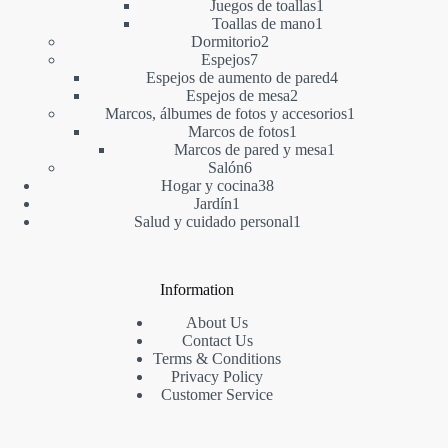
productos
1
Juegos de toallas
1
1
producto
Toallas de mano
1
2
producto
Dormitorio
2
7
productos
Espejos
7
productos
4
Espejos de aumento de pared
4
2
productos
Espejos de mesa
2
productos
1
Marcos, álbumes de fotos y accesorios
1
1
producto
Marcos de fotos
1
producto
1
Marcos de pared y mesa
1
6
producto
Salón
6
productos
38
Hogar y cocina
38
1
productos
Jardín
1
producto
1
Salud y cuidado personal
1
producto
Information
About Us
Contact Us
Terms & Conditions
Privacy Policy
Customer Service