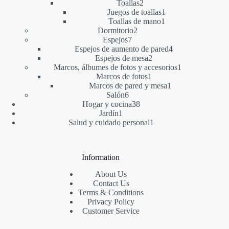
2
productos
Toallas
2
productos
1
Juegos de toallas
1
1
producto
Toallas de mano
1
2
producto
Dormitorio
2
7
productos
Espejos
7
productos
4
Espejos de aumento de pared
4
2
productos
Espejos de mesa
2
productos
1
Marcos, álbumes de fotos y accesorios
1
1
producto
Marcos de fotos
1
producto
1
Marcos de pared y mesa
1
6
producto
Salón
6
productos
38
Hogar y cocina
38
1
productos
Jardín
1
producto
1
Salud y cuidado personal
1
producto
Information
About Us
Contact Us
Terms & Conditions
Privacy Policy
Customer Service