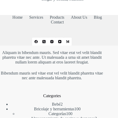
Home
Services
Products
About Us
Blog
Contact
Aliquam in bibendum mauris. Sed vitae erat vel velit blandit
pharetra vitae nec ante. Ut malesuada a urna sit amet blandit
nullam lorem aliquam at eros laoreet feugiat.
Bibendum mauris sed vitae erat vel velit blandit pharetra vitae
nec ante malesuada blandit pharetra.
Categories
2
Bebé
2
productos
100
Bricolaje y herramientas
100
100
productos
Categorías
100