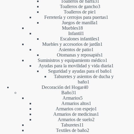
productos
31
Toalleros de barra
31
productos
3
Toalleros de gancho
3
1
productos
Toalleros de pie
1
producto
1
Ferretería y cerrojos para puertas
1
1
producto
Juegos de manilla
1
18
producto
Muebles
18
productos
1
Infantil
1
producto
1
Escalones infantiles
1
producto
1
Muebles y accesorios de jardín
1
1
producto
Asientos de patio
1
producto
1
Otomanas y reposapiés
1
producto
1
Suministros y equipamiento médico
1
producto
1
Ayudas para la movilidad y vida diaria
1
1
producto
Seguridad y ayudas para el baño
1
producto
Taburetes y asientos de ducha y
1
baño
1
40
producto
Decoración del Hogar
40
31
productos
Baño
31
productos
5
Armarios
5
productos
1
Armarios altos
1
producto
1
Armarios con espejo
1
producto
1
Armarios de medicinas
1
2
producto
Armarios de suelo
2
11
productos
Taburetes
11
productos
2
Textiles de baño
2