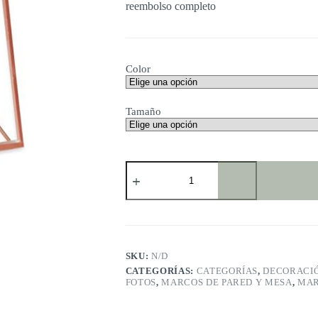
reembolso completo
Color
Tamaño
Umbra
Prisma
Marco
para
Fotos
cantidad
SKU:
N/D
CATEGORÍAS:
CATEGORÍAS
,
DECORACI
FOTOS
,
MARCOS DE PARED Y MESA
,
MAR