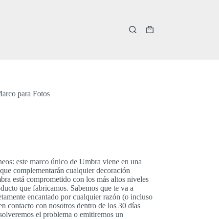
Carro
de
compra
arco para Fotos
eos: este marco único de Umbra viene en una
s que complementarán cualquier decoración
mbra está comprometido con los más altos niveles
roducto que fabricamos. Sabemos que te va a
etamente encantado por cualquier razón (o incluso
en contacto con nosotros dentro de los 30 días
resolveremos el problema o emitiremos un