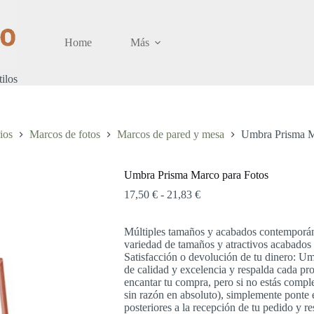
Home
Más
tilos
ios
Marcos de fotos
Marcos de pared y mesa
Umbra Prisma M
Umbra Prisma Marco para Fotos
Rango
17,50
€
-
21,83
€
de
precios:
Múltiples tamaños y acabados contemporán
desde
variedad de tamaños y atractivos acabado
17,50 €
Satisfacción o devolución de tu dinero: U
hasta
de calidad y excelencia y respalda cada p
21,83 €
encantar tu compra, pero si no estás compl
sin razón en absoluto), simplemente ponte 
posteriores a la recepción de tu pedido y 