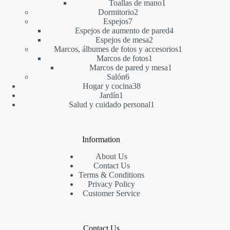
1
producto
Toallas de mano
1
2
producto
Dormitorio
2
7
productos
Espejos
7
productos
4
Espejos de aumento de pared
4
2
productos
Espejos de mesa
2
productos
1
Marcos, álbumes de fotos y accesorios
1
1
producto
Marcos de fotos
1
producto
1
Marcos de pared y mesa
1
6
producto
Salón
6
productos
38
Hogar y cocina
38
1
productos
Jardín
1
producto
1
Salud y cuidado personal
1
producto
Information
About Us
Contact Us
Terms & Conditions
Privacy Policy
Customer Service
Contact Us