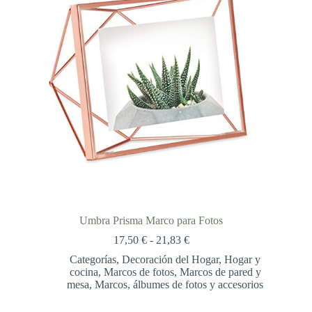
Umbra Prisma Marco para Fotos
Rango
17,50
€
-
21,83
€
de
Categorías
,
Decoración del Hogar
,
Hogar y
precios:
cocina
,
Marcos de fotos
,
Marcos de pared y
desde
mesa
,
Marcos, álbumes de fotos y accesorios
17,50 €
hasta