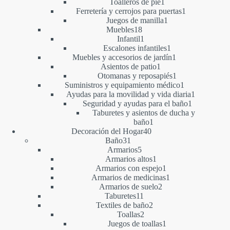
1
productos
Toalleros de pie
1
producto
1
Ferretería y cerrojos para puertas
1
1
producto
Juegos de manilla
1
18
producto
Muebles
18
productos
1
Infantil
1
producto
1
Escalones infantiles
1
producto
1
Muebles y accesorios de jardín
1
1
producto
Asientos de patio
1
producto
1
Otomanas y reposapiés
1
producto
1
Suministros y equipamiento médico
1
producto
1
Ayudas para la movilidad y vida diaria
1
1
producto
Seguridad y ayudas para el baño
1
producto
Taburetes y asientos de ducha y
1
baño
1
40
producto
Decoración del Hogar
40
31
productos
Baño
31
productos
5
Armarios
5
productos
1
Armarios altos
1
producto
1
Armarios con espejo
1
producto
1
Armarios de medicinas
1
2
producto
Armarios de suelo
2
11
productos
Taburetes
11
productos
2
Textiles de baño
2
2
productos
Toallas
2
productos
1
Juegos de toallas
1