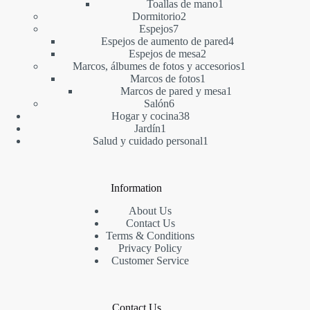
1
producto
Toallas de mano
1
2
producto
Dormitorio
2
7
productos
Espejos
7
productos
4
Espejos de aumento de pared
4
2
productos
Espejos de mesa
2
productos
1
Marcos, álbumes de fotos y accesorios
1
1
producto
Marcos de fotos
1
producto
1
Marcos de pared y mesa
1
6
producto
Salón
6
productos
38
Hogar y cocina
38
1
productos
Jardín
1
producto
1
Salud y cuidado personal
1
producto
Information
About Us
Contact Us
Terms & Conditions
Privacy Policy
Customer Service
Contact Us