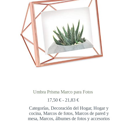
Umbra Prisma Marco para Fotos
Rango
17,50
€
-
21,83
€
de
Categorías
,
Decoración del Hogar
,
Hogar y
precios:
cocina
,
Marcos de fotos
,
Marcos de pared y
desde
mesa
,
Marcos, álbumes de fotos y accesorios
17,50 €
hasta