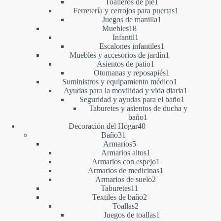
1
productos
Toalleros de pie
1
producto
1
Ferretería y cerrojos para puertas
1
1
producto
Juegos de manilla
1
18
producto
Muebles
18
productos
1
Infantil
1
producto
1
Escalones infantiles
1
producto
1
Muebles y accesorios de jardín
1
1
producto
Asientos de patio
1
producto
1
Otomanas y reposapiés
1
producto
1
Suministros y equipamiento médico
1
producto
1
Ayudas para la movilidad y vida diaria
1
1
producto
Seguridad y ayudas para el baño
1
producto
Taburetes y asientos de ducha y
1
baño
1
40
producto
Decoración del Hogar
40
31
productos
Baño
31
productos
5
Armarios
5
productos
1
Armarios altos
1
producto
1
Armarios con espejo
1
producto
1
Armarios de medicinas
1
2
producto
Armarios de suelo
2
11
productos
Taburetes
11
productos
2
Textiles de baño
2
2
productos
Toallas
2
productos
1
Juegos de toallas
1