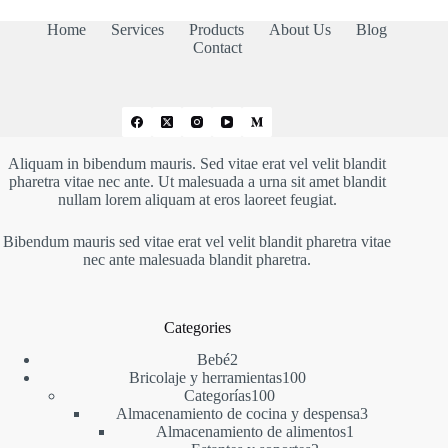
21,83 €
Home
Services
Products
About Us
Blog
Contact
Aliquam in bibendum mauris. Sed vitae erat vel velit blandit
pharetra vitae nec ante. Ut malesuada a urna sit amet blandit
nullam lorem aliquam at eros laoreet feugiat.
Bibendum mauris sed vitae erat vel velit blandit pharetra vitae
nec ante malesuada blandit pharetra.
Categories
2
Bebé
2
productos
100
Bricolaje y herramientas
100
100
productos
Categorías
100
productos
3
Almacenamiento de cocina y despensa
3
1
productos
Almacenamiento de alimentos
1