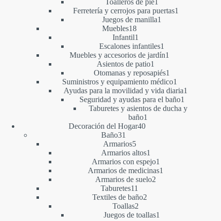
1
productos
Toalleros de pie
1
producto
1
Ferretería y cerrojos para puertas
1
1
producto
Juegos de manilla
1
18
producto
Muebles
18
productos
1
Infantil
1
producto
1
Escalones infantiles
1
producto
1
Muebles y accesorios de jardín
1
1
producto
Asientos de patio
1
producto
1
Otomanas y reposapiés
1
producto
1
Suministros y equipamiento médico
1
producto
1
Ayudas para la movilidad y vida diaria
1
1
producto
Seguridad y ayudas para el baño
1
producto
Taburetes y asientos de ducha y
1
baño
1
40
producto
Decoración del Hogar
40
31
productos
Baño
31
productos
5
Armarios
5
productos
1
Armarios altos
1
producto
1
Armarios con espejo
1
producto
1
Armarios de medicinas
1
2
producto
Armarios de suelo
2
11
productos
Taburetes
11
productos
2
Textiles de baño
2
2
productos
Toallas
2
productos
1
Juegos de toallas
1