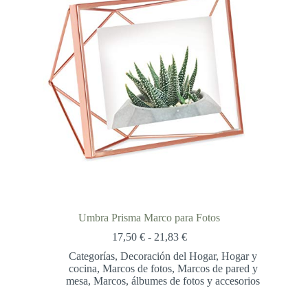
Umbra Prisma Marco para Fotos
Rango
17,50
€
-
21,83
€
de
Categorías
,
Decoración del Hogar
,
Hogar y
precios:
cocina
,
Marcos de fotos
,
Marcos de pared y
desde
mesa
,
Marcos, álbumes de fotos y accesorios
17,50 €
hasta