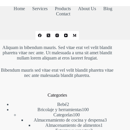
21,83 €
Home
Services
Products
About Us
Blog
Contact
Aliquam in bibendum mauris. Sed vitae erat vel velit blandit
pharetra vitae nec ante. Ut malesuada a urna sit amet blandit
nullam lorem aliquam at eros laoreet feugiat.
Bibendum mauris sed vitae erat vel velit blandit pharetra vitae
nec ante malesuada blandit pharetra.
Categories
2
Bebé
2
productos
100
Bricolaje y herramientas
100
100
productos
Categorías
100
productos
3
Almacenamiento de cocina y despensa
3
1
productos
Almacenamiento de alimentos
1