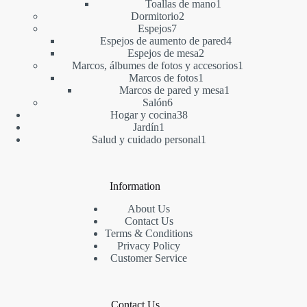
1
producto
Toallas de mano
1
2
producto
Dormitorio
2
7
productos
Espejos
7
productos
4
Espejos de aumento de pared
4
2
productos
Espejos de mesa
2
productos
1
Marcos, álbumes de fotos y accesorios
1
1
producto
Marcos de fotos
1
producto
1
Marcos de pared y mesa
1
6
producto
Salón
6
productos
38
Hogar y cocina
38
1
productos
Jardín
1
producto
1
Salud y cuidado personal
1
producto
Information
About Us
Contact Us
Terms & Conditions
Privacy Policy
Customer Service
Contact Us