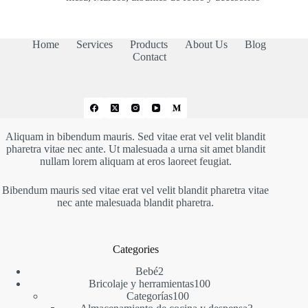
17,50 €
hasta
21,83 €
Home
Services
Products
About Us
Blog
Contact
Aliquam in bibendum mauris. Sed vitae erat vel velit blandit
pharetra vitae nec ante. Ut malesuada a urna sit amet blandit
nullam lorem aliquam at eros laoreet feugiat.
Bibendum mauris sed vitae erat vel velit blandit pharetra vitae
nec ante malesuada blandit pharetra.
Categories
2
Bebé
2
productos
100
Bricolaje y herramientas
100
100
productos
Categorías
100
productos
3