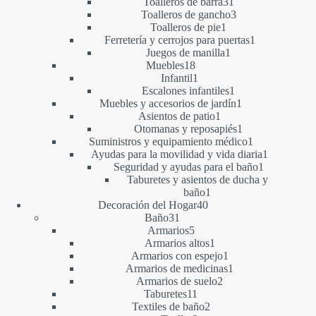
productos
31
Toalleros de barra
31
productos
3
Toalleros de gancho
3
1
productos
Toalleros de pie
1
producto
1
Ferretería y cerrojos para puertas
1
1
producto
Juegos de manilla
1
18
producto
Muebles
18
productos
1
Infantil
1
producto
1
Escalones infantiles
1
producto
1
Muebles y accesorios de jardín
1
1
producto
Asientos de patio
1
producto
1
Otomanas y reposapiés
1
producto
1
Suministros y equipamiento médico
1
producto
1
Ayudas para la movilidad y vida diaria
1
1
producto
Seguridad y ayudas para el baño
1
producto
Taburetes y asientos de ducha y
1
baño
1
40
producto
Decoración del Hogar
40
31
productos
Baño
31
productos
5
Armarios
5
productos
1
Armarios altos
1
producto
1
Armarios con espejo
1
producto
1
Armarios de medicinas
1
2
producto
Armarios de suelo
2
11
productos
Taburetes
11
productos
2
Textiles de baño
2