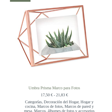
56,40 €
Umbra Prisma Marco para Fotos
Rango
17,50
€
-
21,83
€
de
Categorías
,
Decoración del Hogar
,
Hogar y
precios:
cocina
,
Marcos de fotos
,
Marcos de pared y
desde
mesa
,
Marcos, álbumes de fotos y accesorios