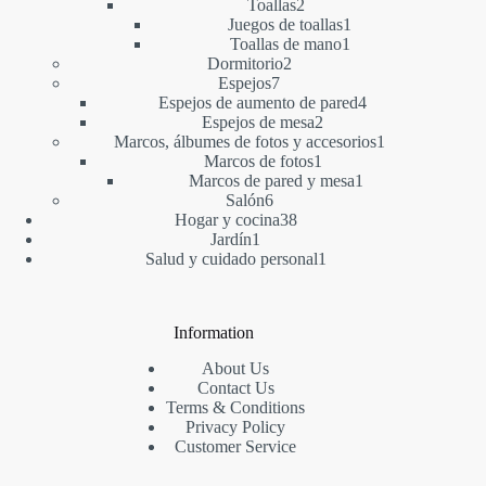
2
productos
Toallas
2
productos
1
Juegos de toallas
1
1
producto
Toallas de mano
1
2
producto
Dormitorio
2
7
productos
Espejos
7
productos
4
Espejos de aumento de pared
4
2
productos
Espejos de mesa
2
productos
1
Marcos, álbumes de fotos y accesorios
1
1
producto
Marcos de fotos
1
producto
1
Marcos de pared y mesa
1
6
producto
Salón
6
productos
38
Hogar y cocina
38
1
productos
Jardín
1
producto
1
Salud y cuidado personal
1
producto
Information
About Us
Contact Us
Terms & Conditions
Privacy Policy
Customer Service