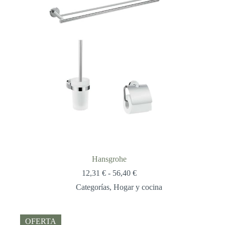
Hansgrohe
Rango
12,31
€
-
56,40
€
de
Categorías
,
Hogar y cocina
precios:
desde
12,31 €
hasta
OFERTA