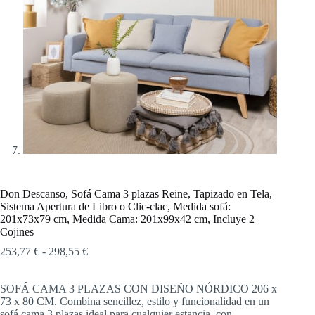
Don Descanso, Sofá Cama 3 plazas Reine, Tapizado en Tela,
Sistema Apertura de Libro o Clic-clac, Medida sofá:
201x73x79 cm, Medida Cama: 201x99x42 cm, Incluye 2
Cojines
Rango
253,77
€
-
298,55
€
de
precios:
SOFÁ CAMA 3 PLAZAS CON DISEÑO NÓRDICO 206 x
desde
73 x 80 CM. Combina sencillez, estilo y funcionalidad en un
253,77 €
sofá cama 3 plazas ideal para cualquier estancia, con
hasta