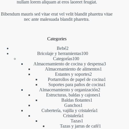
nullam lorem aliquam at eros laoreet feugiat.
Bibendum mauris sed vitae erat vel velit blandit pharetra vitae
nec ante malesuada blandit pharetra.
Categories
2
Bebé
2
productos
100
Bricolaje y herramientas
100
100
productos
Categorías
100
productos
3
Almacenamiento de cocina y despensa
3
1
productos
Almacenamiento de alimentos
1
2
producto
Estantes y soportes
2
productos
1
Portarrollos de papel de cocina
1
1
producto
Soportes para paños de cocina
1
2
producto
Almacenamiento y organización
2
productos
1
Estructuras, baldas y cajones
1
1
producto
Baldas flotantes
1
1
producto
Ganchos
1
producto
1
Cubertería, vajilla y cristalería
1
1
producto
Cristalería
1
1
producto
Tazas
1
producto
1
Tazas y jarras de café
1