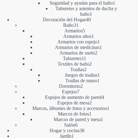
1
producto
Seguridad y ayudas para el baño
1
producto
Taburetes y asientos de ducha y
1
baño
1
40
producto
Decoración del Hogar
40
31
productos
Baño
31
productos
5
Armarios
5
productos
1
Armarios altos
1
producto
1
Armarios con espejo
1
producto
1
Armarios de medicinas
1
2
producto
Armarios de suelo
2
11
productos
Taburetes
11
productos
2
Textiles de baño
2
2
productos
Toallas
2
productos
1
Juegos de toallas
1
1
producto
Toallas de mano
1
2
producto
Dormitorio
2
7
productos
Espejos
7
productos
4
Espejos de aumento de pared
4
2
productos
Espejos de mesa
2
productos
1
Marcos, álbumes de fotos y accesorios
1
1
producto
Marcos de fotos
1
producto
1
Marcos de pared y mesa
1
6
producto
Salón
6
productos
38
Hogar y cocina
38
1
productos
Jardín
1