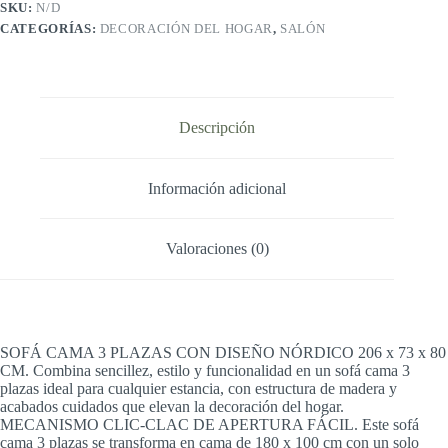
SKU:
N/D
Tapizado
CATEGORÍAS:
DECORACIÓN DEL HOGAR
,
SALÓN
en
Tela,
Sistema
Apertura
de
Libro
Descripción
o
Clic-
clac,
Medida
Información adicional
sofá:
201x73x79
cm,
Valoraciones (0)
Medida
Cama:
201x99x42
cm,
Incluye
2
SOFÁ CAMA 3 PLAZAS CON DISEÑO NÓRDICO 206 x 73 x 80
Cojines
CM. Combina sencillez, estilo y funcionalidad en un sofá cama 3
cantidad
plazas ideal para cualquier estancia, con estructura de madera y
acabados cuidados que elevan la decoración del hogar.
MECANISMO CLIC-CLAC DE APERTURA FÁCIL. Este sofá
cama 3 plazas se transforma en cama de 180 x 100 cm con un solo