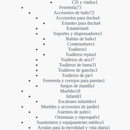
1
producto
CD y vinilos
1
73
producto
Ferretería
73
productos
72
Accesorios de baño
72
productos
4
Accesorios para ducha
4
productos
4
Estantes para ducha
4
6
productos
Estanterías
6
productos
3
Soportes y dispensadores
3
1
productos
Baldas de baño
1
1
producto
Contenedores
1
1
producto
Toalleros
1
producto
1
Toalleros repisa
1
17
producto
Toalleros de aro
17
productos
31
Toalleros de barra
31
productos
3
Toalleros de gancho
3
1
productos
Toalleros de pie
1
producto
1
Ferretería y cerrojos para puertas
1
1
producto
Juegos de manilla
1
18
producto
Muebles
18
productos
1
Infantil
1
producto
1
Escalones infantiles
1
producto
1
Muebles y accesorios de jardín
1
1
producto
Asientos de patio
1
producto
1
Otomanas y reposapiés
1
producto
1
Suministros y equipamiento médico
1
producto
1
Ayudas para la movilidad y vida diaria
1