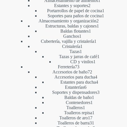
1
productos
Almacenamiento de alimentos
1
2
producto
Estantes y soportes
2
productos
1
Portarrollos de papel de cocina
1
1
producto
Soportes para paños de cocina
1
2
producto
Almacenamiento y organización
2
productos
1
Estructuras, baldas y cajones
1
1
producto
Baldas flotantes
1
1
producto
Ganchos
1
producto
1
Cubertería, vajilla y cristalería
1
1
producto
Cristalería
1
1
producto
Tazas
1
producto
1
Tazas y jarras de café
1
1
producto
CD y vinilos
1
73
producto
Ferretería
73
productos
72
Accesorios de baño
72
productos
4
Accesorios para ducha
4
productos
4
Estantes para ducha
4
6
productos
Estanterías
6
productos
3
Soportes y dispensadores
3
1
productos
Baldas de baño
1
1
producto
Contenedores
1
1
producto
Toalleros
1
producto
1
Toalleros repisa
1
17
producto
Toalleros de aro
17
productos
31
Toalleros de barra
31