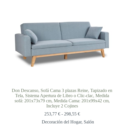
Don Descanso, Sofá Cama 3 plazas Reine, Tapizado en
Tela, Sistema Apertura de Libro o Clic-clac, Medida
sofá: 201x73x79 cm, Medida Cama: 201x99x42 cm,
Incluye 2 Cojines
Rango
253,77
€
-
298,55
€
de
Decoración del Hogar
,
Salón
precios: