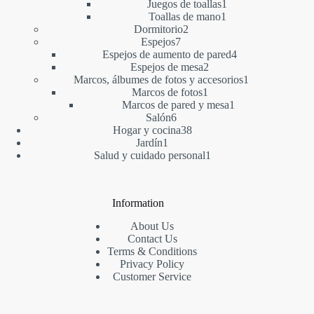
productos
1
Juegos de toallas
1
1
producto
Toallas de mano
1
2
producto
Dormitorio
2
7
productos
Espejos
7
productos
4
Espejos de aumento de pared
4
2
productos
Espejos de mesa
2
productos
1
Marcos, álbumes de fotos y accesorios
1
1
producto
Marcos de fotos
1
producto
1
Marcos de pared y mesa
1
6
producto
Salón
6
productos
38
Hogar y cocina
38
1
productos
Jardín
1
producto
1
Salud y cuidado personal
1
producto
Information
About Us
Contact Us
Terms & Conditions
Privacy Policy
Customer Service