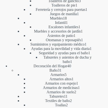
productos
3
Toalleros de gancho
3
1
productos
Toalleros de pie
1
producto
1
Ferretería y cerrojos para puertas
1
1
producto
Juegos de manilla
1
18
producto
Muebles
18
productos
1
Infantil
1
producto
1
Escalones infantiles
1
producto
1
Muebles y accesorios de jardín
1
1
producto
Asientos de patio
1
producto
1
Otomanas y reposapiés
1
producto
1
Suministros y equipamiento médico
1
producto
1
Ayudas para la movilidad y vida diaria
1
1
producto
Seguridad y ayudas para el baño
1
producto
Taburetes y asientos de ducha y
1
baño
1
40
producto
Decoración del Hogar
40
31
productos
Baño
31
productos
5
Armarios
5
productos
1
Armarios altos
1
producto
1
Armarios con espejo
1
producto
1
Armarios de medicinas
1
2
producto
Armarios de suelo
2
11
productos
Taburetes
11
productos
2
Textiles de baño
2
2
productos
Toallas
2