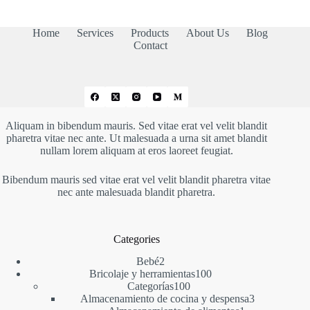
desde
253,77 €
hasta
Home
Services
Products
About Us
Blog
298,55 €
Contact
Aliquam in bibendum mauris. Sed vitae erat vel velit blandit
pharetra vitae nec ante. Ut malesuada a urna sit amet blandit
nullam lorem aliquam at eros laoreet feugiat.
Bibendum mauris sed vitae erat vel velit blandit pharetra vitae
nec ante malesuada blandit pharetra.
Categories
2
Bebé
2
productos
100
Bricolaje y herramientas
100
100
productos
Categorías
100
productos
3
Almacenamiento de cocina y despensa
3