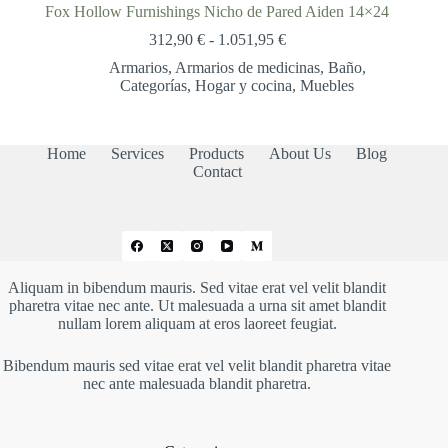
Fox Hollow Furnishings Nicho de Pared Aiden 14×24
Rango
312,90
€
-
1.051,95
€
de
Armarios
,
Armarios de medicinas
,
Baño
,
precios:
Categorías
,
Hogar y cocina
,
Muebles
desde
312,90 €
hasta
1.051,95 €
Home
Services
Products
About Us
Blog
Contact
Aliquam in bibendum mauris. Sed vitae erat vel velit blandit
pharetra vitae nec ante. Ut malesuada a urna sit amet blandit
nullam lorem aliquam at eros laoreet feugiat.
Bibendum mauris sed vitae erat vel velit blandit pharetra vitae
nec ante malesuada blandit pharetra.