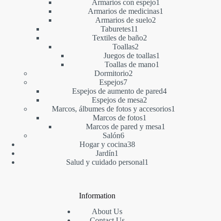
producto
1
Armarios con espejo
1
producto
1
Armarios de medicinas
1
2
producto
Armarios de suelo
2
11
productos
Taburetes
11
productos
2
Textiles de baño
2
2
productos
Toallas
2
productos
1
Juegos de toallas
1
1
producto
Toallas de mano
1
2
producto
Dormitorio
2
7
productos
Espejos
7
productos
4
Espejos de aumento de pared
4
2
productos
Espejos de mesa
2
productos
1
Marcos, álbumes de fotos y accesorios
1
1
producto
Marcos de fotos
1
producto
1
Marcos de pared y mesa
1
6
producto
Salón
6
productos
38
Hogar y cocina
38
1
productos
Jardín
1
producto
1
Salud y cuidado personal
1
producto
Information
About Us
Contact Us