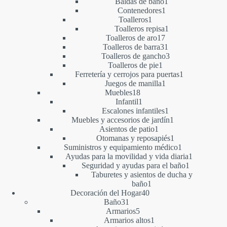
1
productos
Baldas de baño
1
1
producto
Contenedores
1
1
producto
Toalleros
1
producto
1
Toalleros repisa
1
17
producto
Toalleros de aro
17
productos
31
Toalleros de barra
31
productos
3
Toalleros de gancho
3
1
productos
Toalleros de pie
1
producto
1
Ferretería y cerrojos para puertas
1
1
producto
Juegos de manilla
1
18
producto
Muebles
18
productos
1
Infantil
1
producto
1
Escalones infantiles
1
producto
1
Muebles y accesorios de jardín
1
1
producto
Asientos de patio
1
producto
1
Otomanas y reposapiés
1
producto
1
Suministros y equipamiento médico
1
producto
1
Ayudas para la movilidad y vida diaria
1
1
producto
Seguridad y ayudas para el baño
1
producto
Taburetes y asientos de ducha y
1
baño
1
40
producto
Decoración del Hogar
40
31
productos
Baño
31
productos
5
Armarios
5
productos
1
Armarios altos
1