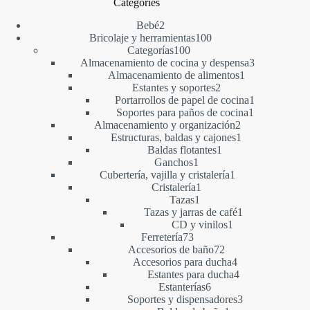
Categories
2
Bebé
2
productos
100
Bricolaje y herramientas
100
100
productos
Categorías
100
productos
3
Almacenamiento de cocina y despensa
3
1
productos
Almacenamiento de alimentos
1
2
producto
Estantes y soportes
2
productos
1
Portarrollos de papel de cocina
1
1
producto
Soportes para paños de cocina
1
2
producto
Almacenamiento y organización
2
productos
1
Estructuras, baldas y cajones
1
1
producto
Baldas flotantes
1
1
producto
Ganchos
1
producto
1
Cubertería, vajilla y cristalería
1
1
producto
Cristalería
1
1
producto
Tazas
1
producto
1
Tazas y jarras de café
1
1
producto
CD y vinilos
1
73
producto
Ferretería
73
productos
72
Accesorios de baño
72
productos
4
Accesorios para ducha
4
productos
4
Estantes para ducha
4
6
productos
Estanterías
6
productos
3
Soportes y dispensadores
3