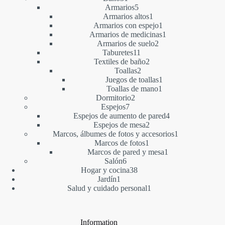
productos
5
Armarios
5
productos
1
Armarios altos
1
producto
1
Armarios con espejo
1
producto
1
Armarios de medicinas
1
2
producto
Armarios de suelo
2
11
productos
Taburetes
11
productos
2
Textiles de baño
2
2
productos
Toallas
2
productos
1
Juegos de toallas
1
1
producto
Toallas de mano
1
2
producto
Dormitorio
2
7
productos
Espejos
7
productos
4
Espejos de aumento de pared
4
2
productos
Espejos de mesa
2
productos
1
Marcos, álbumes de fotos y accesorios
1
1
producto
Marcos de fotos
1
producto
1
Marcos de pared y mesa
1
6
producto
Salón
6
productos
38
Hogar y cocina
38
1
productos
Jardín
1
producto
1
Salud y cuidado personal
1
producto
Information