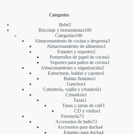
Categories
2
Bebé
2
productos
100
Bricolaje y herramientas
100
100
productos
Categorías
100
productos
3
Almacenamiento de cocina y despensa
3
1
productos
Almacenamiento de alimentos
1
2
producto
Estantes y soportes
2
productos
1
Portarrollos de papel de cocina
1
1
producto
Soportes para paños de cocina
1
2
producto
Almacenamiento y organización
2
productos
1
Estructuras, baldas y cajones
1
1
producto
Baldas flotantes
1
1
producto
Ganchos
1
producto
1
Cubertería, vajilla y cristalería
1
1
producto
Cristalería
1
1
producto
Tazas
1
producto
1
Tazas y jarras de café
1
1
producto
CD y vinilos
1
73
producto
Ferretería
73
productos
72
Accesorios de baño
72
productos
4
Accesorios para ducha
4
productos
4
Estantes para ducha
4