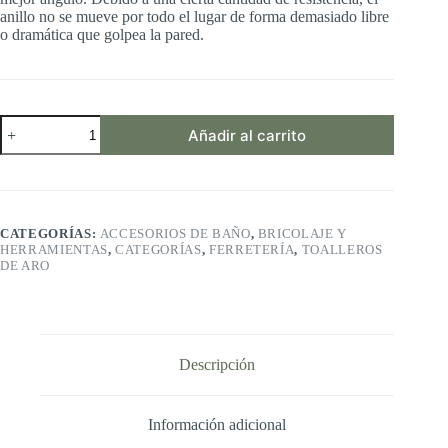
anillo no se mueve por todo el lugar de forma demasiado libre
o dramática que golpea la pared.
TowelRing,
Añadir al carrito
APL
StainlessSteelSwivelKitchenHand
-
Colgador
de
toallas,
CATEGORÍAS:
ACCESORIOS DE BAÑO
,
BRICOLAJE Y
Toallero,
HERRAMIENTAS
,
CATEGORÍAS
,
FERRETERÍA
,
TOALLEROS
Porta
DE ARO
Toallas
cantidad
Descripción
Información adicional