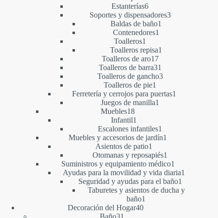
6
productos
Estanterías
6
productos
3
Soportes y dispensadores
3
1
productos
Baldas de baño
1
1
producto
Contenedores
1
1
producto
Toalleros
1
producto
1
Toalleros repisa
1
17
producto
Toalleros de aro
17
productos
31
Toalleros de barra
31
productos
3
Toalleros de gancho
3
1
productos
Toalleros de pie
1
producto
1
Ferretería y cerrojos para puertas
1
1
producto
Juegos de manilla
1
18
producto
Muebles
18
productos
1
Infantil
1
producto
1
Escalones infantiles
1
producto
1
Muebles y accesorios de jardín
1
1
producto
Asientos de patio
1
producto
1
Otomanas y reposapiés
1
producto
1
Suministros y equipamiento médico
1
producto
1
Ayudas para la movilidad y vida diaria
1
1
producto
Seguridad y ayudas para el baño
1
producto
Taburetes y asientos de ducha y
1
baño
1
40
producto
Decoración del Hogar
40
31
productos
Baño
31