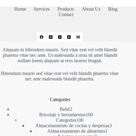
Home
Services
Products
About Us
Blog
Contact
Aliquam in bibendum mauris. Sed vitae erat vel velit blandit
pharetra vitae nec ante. Ut malesuada a urna sit amet blandit
nullam lorem aliquam at eros laoreet feugiat.
Bibendum mauris sed vitae erat vel velit blandit pharetra vitae
nec ante malesuada blandit pharetra.
Categories
2
Bebé
2
productos
100
Bricolaje y herramientas
100
100
productos
Categorías
100
productos
3
Almacenamiento de cocina y despensa
3
1
productos
Almacenamiento de alimentos
1