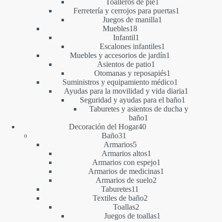
1
productos
Toalleros de pie
1
producto
1
Ferretería y cerrojos para puertas
1
1
producto
Juegos de manilla
1
18
producto
Muebles
18
productos
1
Infantil
1
producto
1
Escalones infantiles
1
producto
1
Muebles y accesorios de jardín
1
1
producto
Asientos de patio
1
producto
1
Otomanas y reposapiés
1
producto
1
Suministros y equipamiento médico
1
producto
1
Ayudas para la movilidad y vida diaria
1
1
producto
Seguridad y ayudas para el baño
1
producto
Taburetes y asientos de ducha y
1
baño
1
40
producto
Decoración del Hogar
40
31
productos
Baño
31
productos
5
Armarios
5
productos
1
Armarios altos
1
producto
1
Armarios con espejo
1
producto
1
Armarios de medicinas
1
2
producto
Armarios de suelo
2
11
productos
Taburetes
11
productos
2
Textiles de baño
2
2
productos
Toallas
2
productos
1
Juegos de toallas
1