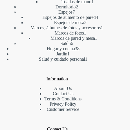
1
producto
Toallas de mano
1
2
producto
Dormitorio
2
7
productos
Espejos
7
productos
4
Espejos de aumento de pared
4
2
productos
Espejos de mesa
2
productos
1
Marcos, álbumes de fotos y accesorios
1
1
producto
Marcos de fotos
1
producto
1
Marcos de pared y mesa
1
6
producto
Salón
6
productos
38
Hogar y cocina
38
1
productos
Jardín
1
producto
1
Salud y cuidado personal
1
producto
Information
About Us
Contact Us
Terms & Conditions
Privacy Policy
Customer Service
Contact Us