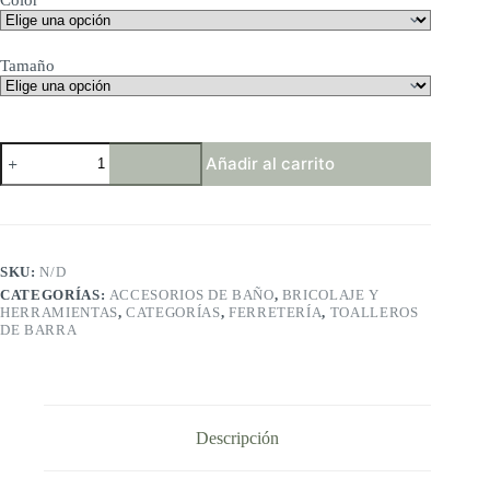
Tamaño
Meetart
Añadir al carrito
Toalleros
BLG-
MJJ
cantidad
SKU:
N/D
CATEGORÍAS:
ACCESORIOS DE BAÑO
,
BRICOLAJE Y
HERRAMIENTAS
,
CATEGORÍAS
,
FERRETERÍA
,
TOALLEROS
DE BARRA
Descripción