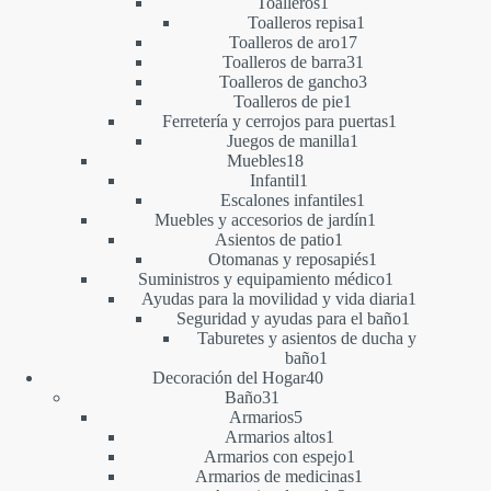
1
producto
Toalleros
1
producto
1
Toalleros repisa
1
17
producto
Toalleros de aro
17
productos
31
Toalleros de barra
31
productos
3
Toalleros de gancho
3
1
productos
Toalleros de pie
1
producto
1
Ferretería y cerrojos para puertas
1
1
producto
Juegos de manilla
1
18
producto
Muebles
18
productos
1
Infantil
1
producto
1
Escalones infantiles
1
producto
1
Muebles y accesorios de jardín
1
1
producto
Asientos de patio
1
producto
1
Otomanas y reposapiés
1
producto
1
Suministros y equipamiento médico
1
producto
1
Ayudas para la movilidad y vida diaria
1
1
producto
Seguridad y ayudas para el baño
1
producto
Taburetes y asientos de ducha y
1
baño
1
40
producto
Decoración del Hogar
40
31
productos
Baño
31
productos
5
Armarios
5
productos
1
Armarios altos
1
producto
1
Armarios con espejo
1
producto
1
Armarios de medicinas
1