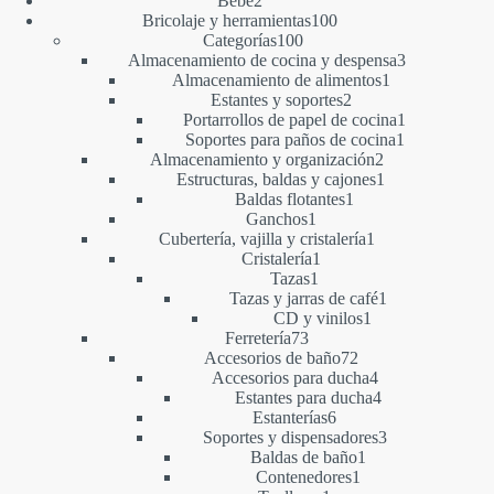
Bebé
2
productos
100
Bricolaje y herramientas
100
100
productos
Categorías
100
productos
3
Almacenamiento de cocina y despensa
3
1
productos
Almacenamiento de alimentos
1
2
producto
Estantes y soportes
2
productos
1
Portarrollos de papel de cocina
1
1
producto
Soportes para paños de cocina
1
2
producto
Almacenamiento y organización
2
productos
1
Estructuras, baldas y cajones
1
1
producto
Baldas flotantes
1
1
producto
Ganchos
1
producto
1
Cubertería, vajilla y cristalería
1
1
producto
Cristalería
1
1
producto
Tazas
1
producto
1
Tazas y jarras de café
1
1
producto
CD y vinilos
1
73
producto
Ferretería
73
productos
72
Accesorios de baño
72
productos
4
Accesorios para ducha
4
productos
4
Estantes para ducha
4
6
productos
Estanterías
6
productos
3
Soportes y dispensadores
3
1
productos
Baldas de baño
1
1
producto
Contenedores
1