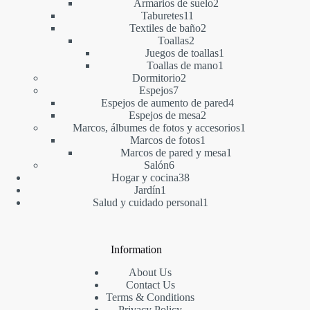
2
producto
Armarios de suelo
2
11
productos
Taburetes
11
productos
2
Textiles de baño
2
2
productos
Toallas
2
productos
1
Juegos de toallas
1
1
producto
Toallas de mano
1
2
producto
Dormitorio
2
7
productos
Espejos
7
productos
4
Espejos de aumento de pared
4
2
productos
Espejos de mesa
2
productos
1
Marcos, álbumes de fotos y accesorios
1
1
producto
Marcos de fotos
1
producto
1
Marcos de pared y mesa
1
6
producto
Salón
6
productos
38
Hogar y cocina
38
1
productos
Jardín
1
producto
1
Salud y cuidado personal
1
producto
Information
About Us
Contact Us
Terms & Conditions
Privacy Policy