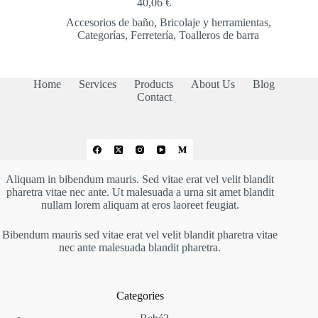
40,06
€
Accesorios de baño
,
Bricolaje y herramientas
,
Categorías
,
Ferretería
,
Toalleros de barra
Home
Services
Products
About Us
Blog
Contact
Aliquam in bibendum mauris. Sed vitae erat vel velit blandit
pharetra vitae nec ante. Ut malesuada a urna sit amet blandit
nullam lorem aliquam at eros laoreet feugiat.
Bibendum mauris sed vitae erat vel velit blandit pharetra vitae
nec ante malesuada blandit pharetra.
Categories
2