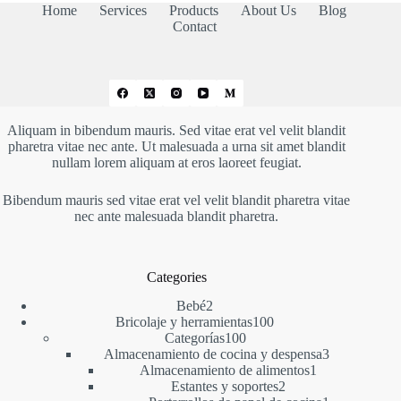
Home
Services
Products
About Us
Blog
Contact
Aliquam in bibendum mauris. Sed vitae erat vel velit blandit
pharetra vitae nec ante. Ut malesuada a urna sit amet blandit
nullam lorem aliquam at eros laoreet feugiat.
Bibendum mauris sed vitae erat vel velit blandit pharetra vitae
nec ante malesuada blandit pharetra.
Categories
2
Bebé
2
productos
100
Bricolaje y herramientas
100
100
productos
Categorías
100
productos
3
Almacenamiento de cocina y despensa
3
1
productos
Almacenamiento de alimentos
1
2
producto
Estantes y soportes
2