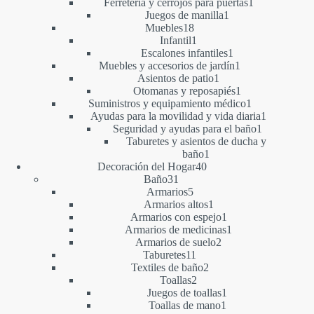
producto
1
Ferretería y cerrojos para puertas
1
1
producto
Juegos de manilla
1
18
producto
Muebles
18
productos
1
Infantil
1
producto
1
Escalones infantiles
1
producto
1
Muebles y accesorios de jardín
1
1
producto
Asientos de patio
1
producto
1
Otomanas y reposapiés
1
producto
1
Suministros y equipamiento médico
1
producto
1
Ayudas para la movilidad y vida diaria
1
1
producto
Seguridad y ayudas para el baño
1
producto
Taburetes y asientos de ducha y
1
baño
1
40
producto
Decoración del Hogar
40
31
productos
Baño
31
productos
5
Armarios
5
productos
1
Armarios altos
1
producto
1
Armarios con espejo
1
producto
1
Armarios de medicinas
1
2
producto
Armarios de suelo
2
11
productos
Taburetes
11
productos
2
Textiles de baño
2
2
productos
Toallas
2
productos
1
Juegos de toallas
1
1
producto
Toallas de mano
1