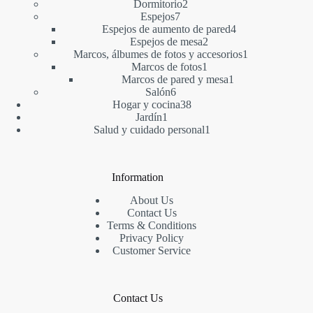
2
producto
Dormitorio
2
7
productos
Espejos
7
productos
4
Espejos de aumento de pared
4
2
productos
Espejos de mesa
2
productos
1
Marcos, álbumes de fotos y accesorios
1
1
producto
Marcos de fotos
1
producto
1
Marcos de pared y mesa
1
6
producto
Salón
6
productos
38
Hogar y cocina
38
1
productos
Jardín
1
producto
1
Salud y cuidado personal
1
producto
Information
About Us
Contact Us
Terms & Conditions
Privacy Policy
Customer Service
Contact Us