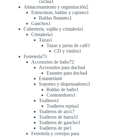
1
cocina
1
producto
2
Almacenamiento y organización
2
productos
1
Estructuras, baldas y cajones
1
1
producto
Baldas flotantes
1
1
producto
Ganchos
1
producto
1
Cubertería, vajilla y cristalería
1
1
producto
Cristalería
1
1
producto
Tazas
1
producto
1
Tazas y jarras de café
1
1
producto
CD y vinilos
1
73
producto
Ferretería
73
productos
72
Accesorios de baño
72
productos
4
Accesorios para ducha
4
productos
4
Estantes para ducha
4
6
productos
Estanterías
6
productos
3
Soportes y dispensadores
3
1
productos
Baldas de baño
1
1
producto
Contenedores
1
1
producto
Toalleros
1
producto
1
Toalleros repisa
1
17
producto
Toalleros de aro
17
productos
31
Toalleros de barra
31
productos
3
Toalleros de gancho
3
1
productos
Toalleros de pie
1
producto
Ferretería y cerrojos para