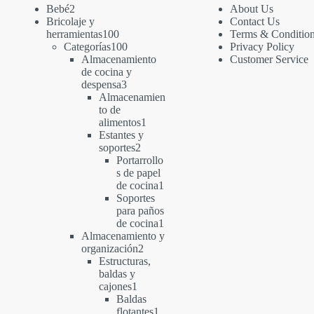
2
Bebé
2
About Us
productos
Bricolaje y
Contact Us
100
herramientas
100
Terms & Conditio
productos
100
Categorías
100
Privacy Policy
productos
Almacenamiento
Customer Service
de cocina y
3
despensa
3
productos
Almacenamien
to de
1
alimentos
1
producto
Estantes y
2
soportes
2
productos
Portarrollo
s de papel
1
de cocina
1
producto
Soportes
para paños
1
de cocina
1
producto
Almacenamiento y
2
organización
2
productos
Estructuras,
baldas y
1
cajones
1
producto
Baldas
1
flotantes
1