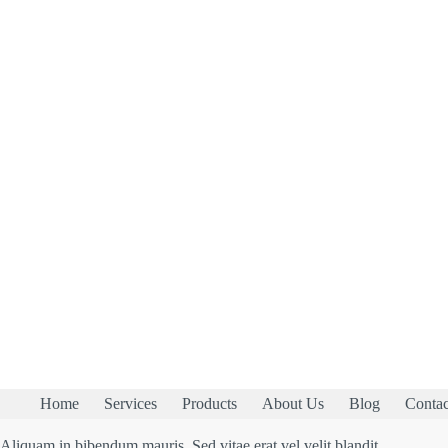
Home
Services
Products
About Us
Blog
Contac
Aliquam in bibendum mauris. Sed vitae erat vel velit blandit