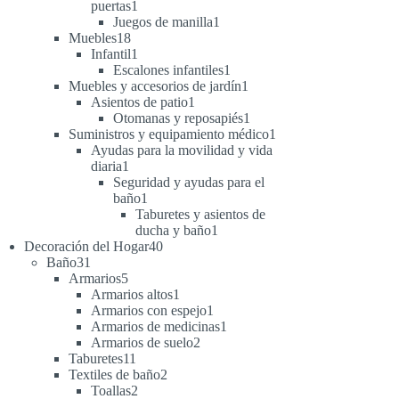
1
puertas
1
producto
1
Juegos de manilla
1
18
producto
Muebles
18
productos
1
Infantil
1
producto
1
Escalones infantiles
1
producto
1
Muebles y accesorios de jardín
1
1
producto
Asientos de patio
1
producto
1
Otomanas y reposapiés
1
producto
1
Suministros y equipamiento médico
1
producto
Ayudas para la movilidad y vida
1
diaria
1
producto
Seguridad y ayudas para el
1
baño
1
producto
Taburetes y asientos de
1
ducha y baño
1
40
producto
Decoración del Hogar
40
31
productos
Baño
31
productos
5
Armarios
5
productos
1
Armarios altos
1
producto
1
Armarios con espejo
1
producto
1
Armarios de medicinas
1
2
producto
Armarios de suelo
2
11
productos
Taburetes
11
productos
2
Textiles de baño
2
2
productos
Toallas
2