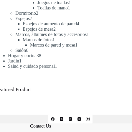
productos
1
Juegos de toallas
1
1
producto
Toallas de mano
1
2
producto
Dormitorio
2
7
productos
Espejos
7
productos
4
Espejos de aumento de pared
4
2
productos
Espejos de mesa
2
productos
1
Marcos, álbumes de fotos y accesorios
1
1
producto
Marcos de fotos
1
producto
1
Marcos de pared y mesa
1
6
producto
Salón
6
productos
38
Hogar y cocina
38
1
productos
Jardín
1
producto
1
Salud y cuidado personal
1
producto
eatured Product
Contact Us