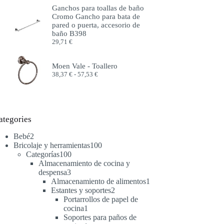
precios:
Ganchos para toallas de baño
desde
Cromo Gancho para bata de
51,99 €
pared o puerta, accesorio de
hasta
baño B398
57,99 €
29,71
€
Moen Vale - Toallero
Rango
38,37
€
-
57,53
€
de
precios:
desde
38,37 €
hasta
ategories
57,53 €
2
Bebé
2
productos
100
Bricolaje y herramientas
100
100
productos
Categorías
100
productos
Almacenamiento de cocina y
3
despensa
3
productos
1
Almacenamiento de alimentos
1
2
producto
Estantes y soportes
2
productos
Portarrollos de papel de
1
cocina
1
producto
Soportes para paños de