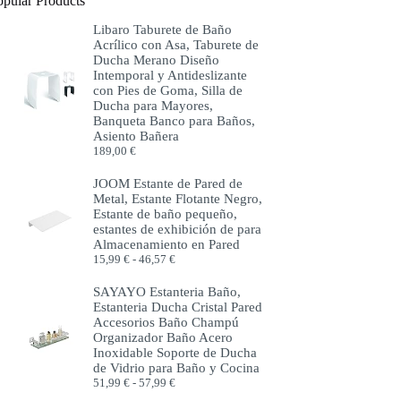
opular Products
Libaro Taburete de Baño
Acrílico con Asa, Taburete de
Ducha Merano Diseño
Intemporal y Antideslizante
con Pies de Goma, Silla de
Ducha para Mayores,
Banqueta Banco para Baños,
Asiento Bañera
189,00
€
JOOM Estante de Pared de
Metal, Estante Flotante Negro,
Estante de baño pequeño,
estantes de exhibición de para
Almacenamiento en Pared
Rango
15,99
€
-
46,57
€
de
precios:
SAYAYO Estanteria Baño,
desde
Estanteria Ducha Cristal Pared
15,99 €
Accesorios Baño Champú
hasta
Organizador Baño Acero
46,57 €
Inoxidable Soporte de Ducha
de Vidrio para Baño y Cocina
Rango
51,99
€
-
57,99
€
de