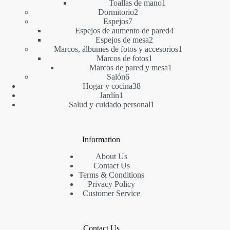
1
producto
Toallas de mano
1
2
producto
Dormitorio
2
7
productos
Espejos
7
productos
4
Espejos de aumento de pared
4
2
productos
Espejos de mesa
2
productos
1
Marcos, álbumes de fotos y accesorios
1
1
producto
Marcos de fotos
1
producto
1
Marcos de pared y mesa
1
6
producto
Salón
6
productos
38
Hogar y cocina
38
1
productos
Jardín
1
producto
1
Salud y cuidado personal
1
producto
Information
About Us
Contact Us
Terms & Conditions
Privacy Policy
Customer Service
Contact Us