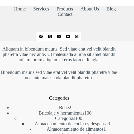
Home
Services
Products
About Us
Blog
Contact
Aliquam in bibendum mauris. Sed vitae erat vel velit blandit
pharetra vitae nec ante. Ut malesuada a urna sit amet blandit
nullam lorem aliquam at eros laoreet feugiat.
Bibendum mauris sed vitae erat vel velit blandit pharetra vitae
nec ante malesuada blandit pharetra.
Categories
2
Bebé
2
productos
100
Bricolaje y herramientas
100
100
productos
Categorías
100
productos
3
Almacenamiento de cocina y despensa
3
1
productos
Almacenamiento de alimentos
1