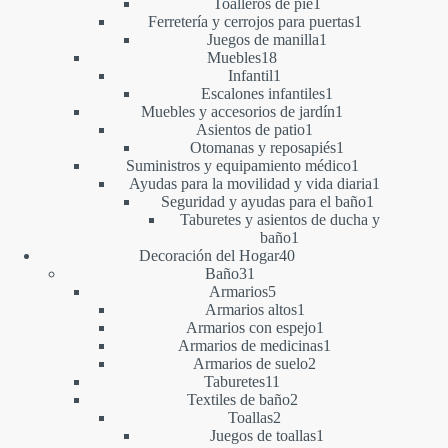
1
productos
Toalleros de pie
1
producto
1
Ferretería y cerrojos para puertas
1
1
producto
Juegos de manilla
1
18
producto
Muebles
18
productos
1
Infantil
1
producto
1
Escalones infantiles
1
producto
1
Muebles y accesorios de jardín
1
1
producto
Asientos de patio
1
producto
1
Otomanas y reposapiés
1
producto
1
Suministros y equipamiento médico
1
producto
1
Ayudas para la movilidad y vida diaria
1
1
producto
Seguridad y ayudas para el baño
1
producto
Taburetes y asientos de ducha y
1
baño
1
40
producto
Decoración del Hogar
40
31
productos
Baño
31
productos
5
Armarios
5
productos
1
Armarios altos
1
producto
1
Armarios con espejo
1
producto
1
Armarios de medicinas
1
2
producto
Armarios de suelo
2
11
productos
Taburetes
11
productos
2
Textiles de baño
2
2
productos
Toallas
2
productos
1
Juegos de toallas
1