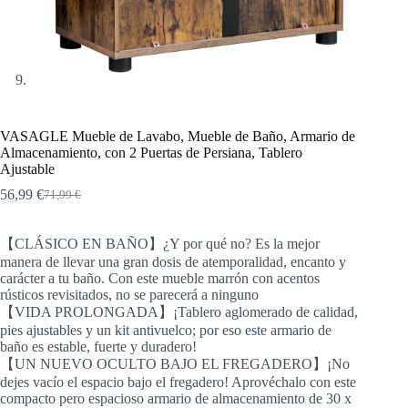
VASAGLE Mueble de Lavabo, Mueble de Baño, Armario de
Almacenamiento, con 2 Puertas de Persiana, Tablero
Ajustable
56,99
€
71,99
€
El
El
precio
precio
original
actual
【CLÁSICO EN BAÑO】¿Y por qué no? Es la mejor
era:
es:
manera de llevar una gran dosis de atemporalidad, encanto y
71,99 €.
56,99 €.
carácter a tu baño. Con este mueble marrón con acentos
rústicos revisitados, no se parecerá a ninguno
【VIDA PROLONGADA】¡Tablero aglomerado de calidad,
pies ajustables y un kit antivuelco; por eso este armario de
baño es estable, fuerte y duradero!
【UN NUEVO OCULTO BAJO EL FREGADERO】¡No
dejes vacío el espacio bajo el fregadero! Aprovéchalo con este
compacto pero espacioso armario de almacenamiento de 30 x