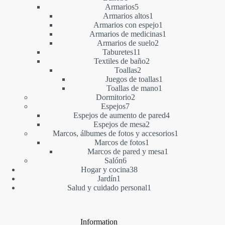
productos
5
Armarios
5
productos
1
Armarios altos
1
producto
1
Armarios con espejo
1
producto
1
Armarios de medicinas
1
2
producto
Armarios de suelo
2
11
productos
Taburetes
11
productos
2
Textiles de baño
2
2
productos
Toallas
2
productos
1
Juegos de toallas
1
1
producto
Toallas de mano
1
2
producto
Dormitorio
2
7
productos
Espejos
7
productos
4
Espejos de aumento de pared
4
2
productos
Espejos de mesa
2
productos
1
Marcos, álbumes de fotos y accesorios
1
1
producto
Marcos de fotos
1
producto
1
Marcos de pared y mesa
1
6
producto
Salón
6
productos
38
Hogar y cocina
38
1
productos
Jardín
1
producto
1
Salud y cuidado personal
1
producto
Information