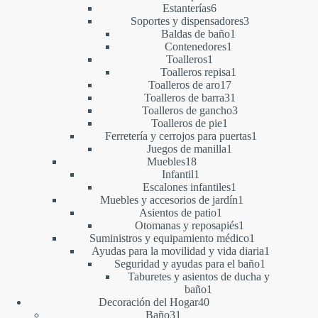
6
productos
Estanterías
6
productos
3
Soportes y dispensadores
3
1
productos
Baldas de baño
1
1
producto
Contenedores
1
1
producto
Toalleros
1
producto
1
Toalleros repisa
1
17
producto
Toalleros de aro
17
productos
31
Toalleros de barra
31
productos
3
Toalleros de gancho
3
1
productos
Toalleros de pie
1
producto
1
Ferretería y cerrojos para puertas
1
1
producto
Juegos de manilla
1
18
producto
Muebles
18
productos
1
Infantil
1
producto
1
Escalones infantiles
1
producto
1
Muebles y accesorios de jardín
1
1
producto
Asientos de patio
1
producto
1
Otomanas y reposapiés
1
producto
1
Suministros y equipamiento médico
1
producto
1
Ayudas para la movilidad y vida diaria
1
1
producto
Seguridad y ayudas para el baño
1
producto
Taburetes y asientos de ducha y
1
baño
1
40
producto
Decoración del Hogar
40
31
productos
Baño
31