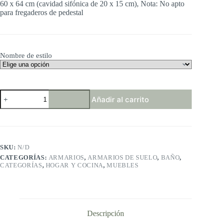
60 x 64 cm (cavidad sifónica de 20 x 15 cm), Nota: No apto
para fregaderos de pedestal
Nombre de estilo
VASAGLE
Añadir al carrito
Mueble
de
Lavabo,
Mueble
de
Baño,
SKU:
N/D
Armario
CATEGORÍAS:
ARMARIOS
,
ARMARIOS DE SUELO
,
BAÑO
,
de
CATEGORÍAS
,
HOGAR Y COCINA
,
MUEBLES
Almacenamiento,
con
2
Puertas
de
Persiana,
Descripción
Tablero