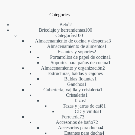
Categories
2
Bebé
2
productos
100
Bricolaje y herramientas
100
100
productos
Categorías
100
productos
3
Almacenamiento de cocina y despensa
3
1
productos
Almacenamiento de alimentos
1
2
producto
Estantes y soportes
2
productos
1
Portarrollos de papel de cocina
1
1
producto
Soportes para paños de cocina
1
2
producto
Almacenamiento y organización
2
productos
1
Estructuras, baldas y cajones
1
1
producto
Baldas flotantes
1
1
producto
Ganchos
1
producto
1
Cubertería, vajilla y cristalería
1
1
producto
Cristalería
1
1
producto
Tazas
1
producto
1
Tazas y jarras de café
1
1
producto
CD y vinilos
1
73
producto
Ferretería
73
productos
72
Accesorios de baño
72
productos
4
Accesorios para ducha
4
productos
4
Estantes para ducha
4