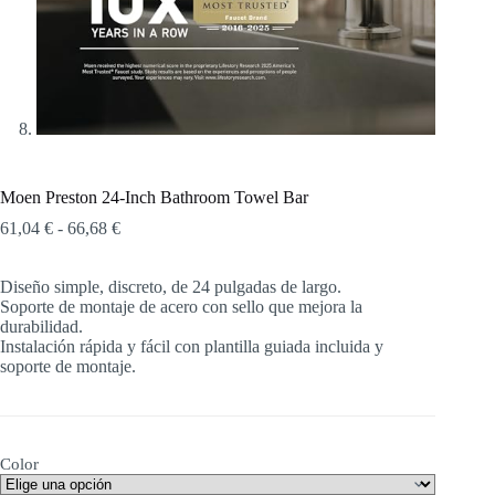
Moen Preston 24-Inch Bathroom Towel Bar
Rango
61,04
€
-
66,68
€
de
precios:
Diseño simple, discreto, de 24 pulgadas de largo.
desde
Soporte de montaje de acero con sello que mejora la
61,04 €
durabilidad.
hasta
Instalación rápida y fácil con plantilla guiada incluida y
66,68 €
soporte de montaje.
Color