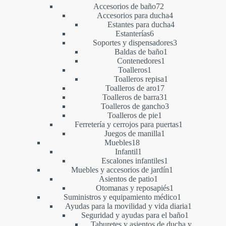
productos
72
Accesorios de baño
72
productos
4
Accesorios para ducha
4
productos
4
Estantes para ducha
4
6
productos
Estanterías
6
productos
3
Soportes y dispensadores
3
1
productos
Baldas de baño
1
1
producto
Contenedores
1
1
producto
Toalleros
1
producto
1
Toalleros repisa
1
17
producto
Toalleros de aro
17
productos
31
Toalleros de barra
31
productos
3
Toalleros de gancho
3
1
productos
Toalleros de pie
1
producto
1
Ferretería y cerrojos para puertas
1
1
producto
Juegos de manilla
1
18
producto
Muebles
18
productos
1
Infantil
1
producto
1
Escalones infantiles
1
producto
1
Muebles y accesorios de jardín
1
1
producto
Asientos de patio
1
producto
1
Otomanas y reposapiés
1
producto
1
Suministros y equipamiento médico
1
producto
1
Ayudas para la movilidad y vida diaria
1
1
producto
Seguridad y ayudas para el baño
1
producto
Taburetes y asientos de ducha y