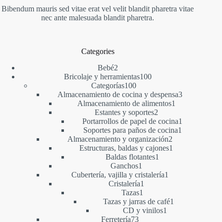
Bibendum mauris sed vitae erat vel velit blandit pharetra vitae
nec ante malesuada blandit pharetra.
Categories
2
Bebé
2
productos
100
Bricolaje y herramientas
100
100
productos
Categorías
100
productos
3
Almacenamiento de cocina y despensa
3
1
productos
Almacenamiento de alimentos
1
2
producto
Estantes y soportes
2
productos
1
Portarrollos de papel de cocina
1
1
producto
Soportes para paños de cocina
1
2
producto
Almacenamiento y organización
2
productos
1
Estructuras, baldas y cajones
1
1
producto
Baldas flotantes
1
1
producto
Ganchos
1
producto
1
Cubertería, vajilla y cristalería
1
1
producto
Cristalería
1
1
producto
Tazas
1
producto
1
Tazas y jarras de café
1
1
producto
CD y vinilos
1
73
producto
Ferretería
73