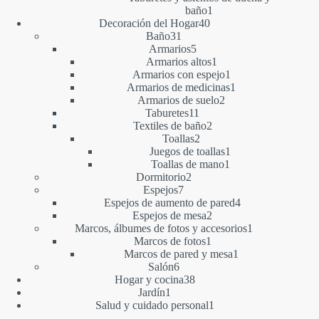
1
baño
1
40
producto
Decoración del Hogar
40
31
productos
Baño
31
productos
5
Armarios
5
productos
1
Armarios altos
1
producto
1
Armarios con espejo
1
producto
1
Armarios de medicinas
1
2
producto
Armarios de suelo
2
11
productos
Taburetes
11
productos
2
Textiles de baño
2
2
productos
Toallas
2
productos
1
Juegos de toallas
1
1
producto
Toallas de mano
1
2
producto
Dormitorio
2
7
productos
Espejos
7
productos
4
Espejos de aumento de pared
4
2
productos
Espejos de mesa
2
productos
1
Marcos, álbumes de fotos y accesorios
1
1
producto
Marcos de fotos
1
producto
1
Marcos de pared y mesa
1
6
producto
Salón
6
productos
38
Hogar y cocina
38
1
productos
Jardín
1
producto
1
Salud y cuidado personal
1
producto