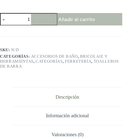
Moen
Añadir al carrito
Preston
24-
Inch
Bathroom
Towel
Bar
SKU:
N/D
cantidad
CATEGORÍAS:
ACCESORIOS DE BAÑO
,
BRICOLAJE Y
HERRAMIENTAS
,
CATEGORÍAS
,
FERRETERÍA
,
TOALLEROS
DE BARRA
Descripción
Información adicional
Valoraciones (0)