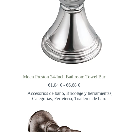
Moen Preston 24-Inch Bathroom Towel Bar
Rango
61,04
€
-
66,68
€
de
Accesorios de baño
,
Bricolaje y herramientas
,
precios:
Categorías
,
Ferretería
,
Toalleros de barra
desde
61,04 €
hasta
66,68 €