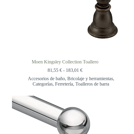
Moen Kingsley Collection Toallero
Rango
81,55
€
-
183,01
€
de
Accesorios de baño
,
Bricolaje y herramientas
,
precios:
Categorías
,
Ferretería
,
Toalleros de barra
desde
81,55 €
hasta
183,01 €