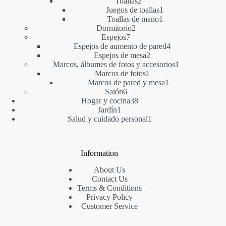
2
productos
Toallas
2
productos
1
Juegos de toallas
1
1
producto
Toallas de mano
1
2
producto
Dormitorio
2
7
productos
Espejos
7
productos
4
Espejos de aumento de pared
4
2
productos
Espejos de mesa
2
productos
1
Marcos, álbumes de fotos y accesorios
1
1
producto
Marcos de fotos
1
producto
1
Marcos de pared y mesa
1
6
producto
Salón
6
productos
38
Hogar y cocina
38
1
productos
Jardín
1
producto
1
Salud y cuidado personal
1
producto
Information
About Us
Contact Us
Terms & Conditions
Privacy Policy
Customer Service