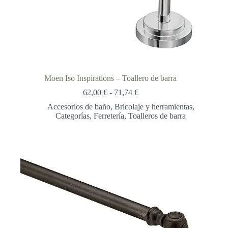
Moen Iso Inspirations – Toallero de barra
Rango
62,00
€
-
71,74
€
de
Accesorios de baño
,
Bricolaje y herramientas
,
precios:
Categorías
,
Ferretería
,
Toalleros de barra
desde
62,00 €
hasta
71,74 €