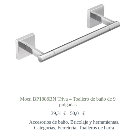
Moen BP1886BN Triva – Toallero de baño de 9
pulgadas
Rango
39,31
€
-
50,01
€
de
Accesorios de baño
,
Bricolaje y herramientas
,
precios:
Categorías
,
Ferretería
,
Toalleros de barra
desde
39,31 €