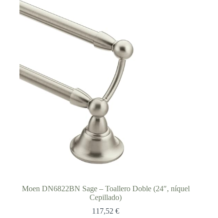
hasta
50,01 €
Moen DN6822BN Sage – Toallero Doble (24″, níquel
Cepillado)
117,52
€