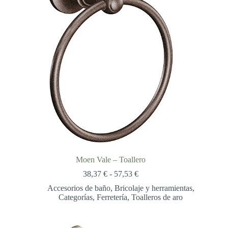
Moen Vale – Toallero
Rango
38,37
€
-
57,53
€
de
Accesorios de baño
,
Bricolaje y herramientas
,
precios:
Categorías
,
Ferretería
,
Toalleros de aro
desde
38,37 €
hasta