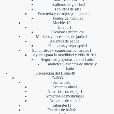
productos
3
Toalleros de gancho
3
1
productos
Toalleros de pie
1
producto
1
Ferretería y cerrojos para puertas
1
1
producto
Juegos de manilla
1
18
producto
Muebles
18
productos
1
Infantil
1
producto
1
Escalones infantiles
1
producto
1
Muebles y accesorios de jardín
1
1
producto
Asientos de patio
1
producto
1
Otomanas y reposapiés
1
producto
1
Suministros y equipamiento médico
1
producto
1
Ayudas para la movilidad y vida diaria
1
1
producto
Seguridad y ayudas para el baño
1
producto
Taburetes y asientos de ducha y
1
baño
1
40
producto
Decoración del Hogar
40
31
productos
Baño
31
productos
5
Armarios
5
productos
1
Armarios altos
1
producto
1
Armarios con espejo
1
producto
1
Armarios de medicinas
1
2
producto
Armarios de suelo
2
11
productos
Taburetes
11
productos
2
Textiles de baño
2