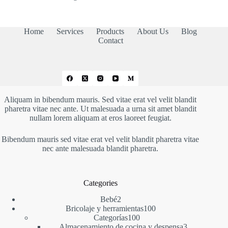
Home
Services
Products
About Us
Blog
Contact
Aliquam in bibendum mauris. Sed vitae erat vel velit blandit
pharetra vitae nec ante. Ut malesuada a urna sit amet blandit
nullam lorem aliquam at eros laoreet feugiat.
Bibendum mauris sed vitae erat vel velit blandit pharetra vitae
nec ante malesuada blandit pharetra.
Categories
2
Bebé
2
productos
100
Bricolaje y herramientas
100
100
productos
Categorías
100
productos
3
Almacenamiento de cocina y despensa
3