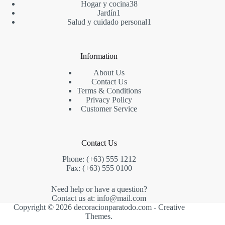
productos
38
Hogar y cocina
38
1
productos
Jardín
1
producto
1
Salud y cuidado personal
1
producto
Information
About Us
Contact Us
Terms & Conditions
Privacy Policy
Customer Service
Contact Us
Phone: (+63) 555 1212
Fax: (+63) 555 0100
Need help or have a question?
Contact us at: info@mail.com
Copyright © 2026 decoracionparatodo.com -
Creative
Themes
.