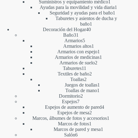
producto
1
Suministros y equipamiento médico
1
producto
1
Ayudas para la movilidad y vida diaria
1
1
producto
Seguridad y ayudas para el baño
1
producto
Taburetes y asientos de ducha y
1
baño
1
40
producto
Decoración del Hogar
40
31
productos
Baño
31
productos
5
Armarios
5
productos
1
Armarios altos
1
producto
1
Armarios con espejo
1
producto
1
Armarios de medicinas
1
2
producto
Armarios de suelo
2
11
productos
Taburetes
11
productos
2
Textiles de baño
2
2
productos
Toallas
2
productos
1
Juegos de toallas
1
1
producto
Toallas de mano
1
2
producto
Dormitorio
2
7
productos
Espejos
7
productos
4
Espejos de aumento de pared
4
2
productos
Espejos de mesa
2
productos
1
Marcos, álbumes de fotos y accesorios
1
1
producto
Marcos de fotos
1
producto
1
Marcos de pared y mesa
1
6
producto
Salón
6