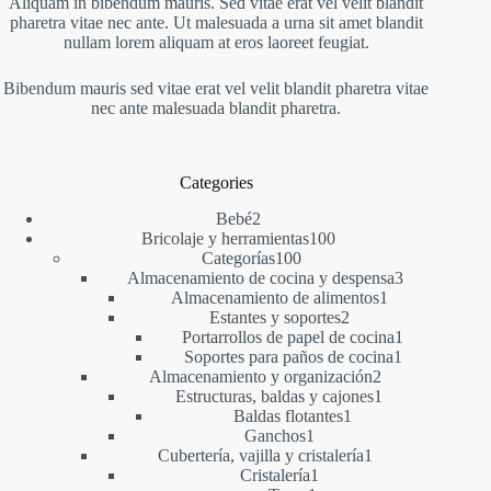
Aliquam in bibendum mauris. Sed vitae erat vel velit blandit
pharetra vitae nec ante. Ut malesuada a urna sit amet blandit
nullam lorem aliquam at eros laoreet feugiat.
Bibendum mauris sed vitae erat vel velit blandit pharetra vitae
nec ante malesuada blandit pharetra.
Categories
2
Bebé
2
productos
100
Bricolaje y herramientas
100
100
productos
Categorías
100
productos
3
Almacenamiento de cocina y despensa
3
1
productos
Almacenamiento de alimentos
1
2
producto
Estantes y soportes
2
productos
1
Portarrollos de papel de cocina
1
1
producto
Soportes para paños de cocina
1
2
producto
Almacenamiento y organización
2
productos
1
Estructuras, baldas y cajones
1
1
producto
Baldas flotantes
1
1
producto
Ganchos
1
producto
1
Cubertería, vajilla y cristalería
1
1
producto
Cristalería
1