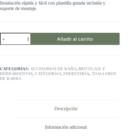
Instalación rápida y fácil con plantilla guiada incluida y
soporte de montaje.
Moen
Añadir al carrito
DN8418BN
Preston
-
Toallero
de
baño
CATEGORÍAS:
ACCESORIOS DE BAÑO
,
BRICOLAJE Y
(18",
HERRAMIENTAS
,
CATEGORÍAS
,
FERRETERÍA
,
TOALLEROS
níquel
DE BARRA
Cepillado)
cantidad
Descripción
Información adicional