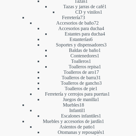
1
producto
Tazas
1
producto
1
Tazas y jarras de café
1
1
producto
CD y vinilos
1
73
producto
Ferretería
73
productos
72
Accesorios de baño
72
productos
4
Accesorios para ducha
4
productos
4
Estantes para ducha
4
6
productos
Estanterías
6
productos
3
Soportes y dispensadores
3
1
productos
Baldas de baño
1
1
producto
Contenedores
1
1
producto
Toalleros
1
producto
1
Toalleros repisa
1
17
producto
Toalleros de aro
17
productos
31
Toalleros de barra
31
productos
3
Toalleros de gancho
3
1
productos
Toalleros de pie
1
producto
1
Ferretería y cerrojos para puertas
1
1
producto
Juegos de manilla
1
18
producto
Muebles
18
productos
1
Infantil
1
producto
1
Escalones infantiles
1
producto
1
Muebles y accesorios de jardín
1
1
producto
Asientos de patio
1
producto
1
Otomanas y reposapiés
1