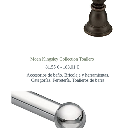
Moen Kingsley Collection Toallero
Rango
81,55
€
-
183,01
€
de
Accesorios de baño
,
Bricolaje y herramientas
,
precios:
Categorías
,
Ferretería
,
Toalleros de barra
desde
81,55 €
hasta
183,01 €