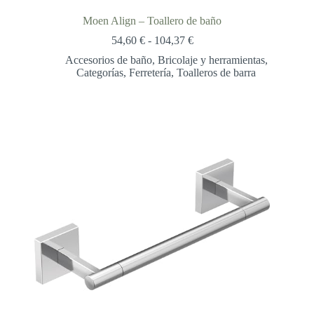
Moen Align – Toallero de baño
Rango
54,60
€
-
104,37
€
de
Accesorios de baño
,
Bricolaje y herramientas
,
precios:
Categorías
,
Ferretería
,
Toalleros de barra
desde
54,60 €
hasta
104,37 €