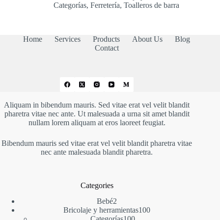
Categorías
,
Ferretería
,
Toalleros de barra
Home
Services
Products
About Us
Blog
Contact
Aliquam in bibendum mauris. Sed vitae erat vel velit blandit
pharetra vitae nec ante. Ut malesuada a urna sit amet blandit
nullam lorem aliquam at eros laoreet feugiat.
Bibendum mauris sed vitae erat vel velit blandit pharetra vitae
nec ante malesuada blandit pharetra.
Categories
2
Bebé
2
productos
100
Bricolaje y herramientas
100
100
productos
Categorías
100