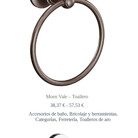
Moen Vale – Toallero
Rango
38,37
€
-
57,53
€
de
Accesorios de baño
,
Bricolaje y herramientas
,
precios:
Categorías
,
Ferretería
,
Toalleros de aro
desde
38,37 €
hasta