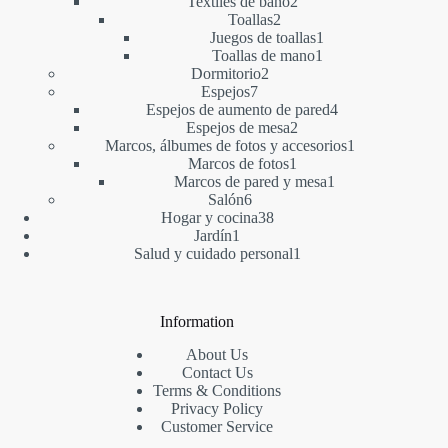
productos
2
Textiles de baño
2
2
productos
Toallas
2
productos
1
Juegos de toallas
1
1
producto
Toallas de mano
1
2
producto
Dormitorio
2
7
productos
Espejos
7
productos
4
Espejos de aumento de pared
4
2
productos
Espejos de mesa
2
productos
1
Marcos, álbumes de fotos y accesorios
1
1
producto
Marcos de fotos
1
producto
1
Marcos de pared y mesa
1
6
producto
Salón
6
productos
38
Hogar y cocina
38
1
productos
Jardín
1
producto
1
Salud y cuidado personal
1
producto
Information
About Us
Contact Us
Terms & Conditions
Privacy Policy
Customer Service