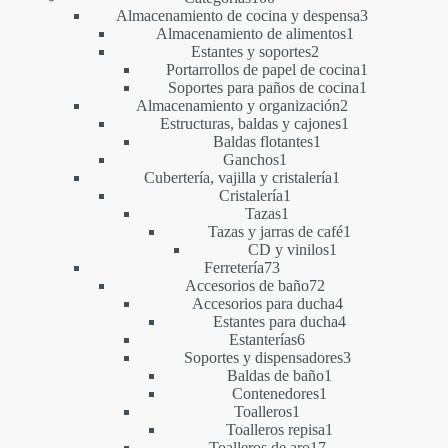
productos
3
Almacenamiento de cocina y despensa
3
1
productos
Almacenamiento de alimentos
1
2
producto
Estantes y soportes
2
productos
1
Portarrollos de papel de cocina
1
1
producto
Soportes para paños de cocina
1
2
producto
Almacenamiento y organización
2
productos
1
Estructuras, baldas y cajones
1
1
producto
Baldas flotantes
1
1
producto
Ganchos
1
producto
1
Cubertería, vajilla y cristalería
1
1
producto
Cristalería
1
1
producto
Tazas
1
producto
1
Tazas y jarras de café
1
1
producto
CD y vinilos
1
73
producto
Ferretería
73
productos
72
Accesorios de baño
72
productos
4
Accesorios para ducha
4
productos
4
Estantes para ducha
4
6
productos
Estanterías
6
productos
3
Soportes y dispensadores
3
1
productos
Baldas de baño
1
1
producto
Contenedores
1
1
producto
Toalleros
1
producto
1
Toalleros repisa
1
17
producto
Toalleros de aro
17