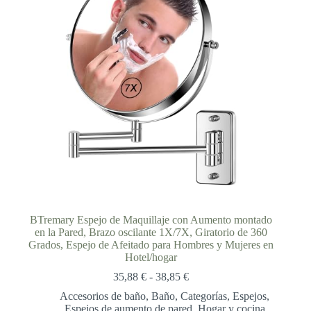
BTremary Espejo de Maquillaje con Aumento montado
en la Pared, Brazo oscilante 1X/7X, Giratorio de 360
Grados, Espejo de Afeitado para Hombres y Mujeres en
Hotel/hogar
Rango
35,88
€
-
38,85
€
de
Accesorios de baño
,
Baño
,
Categorías
,
Espejos
,
precios:
Espejos de aumento de pared
,
Hogar y cocina