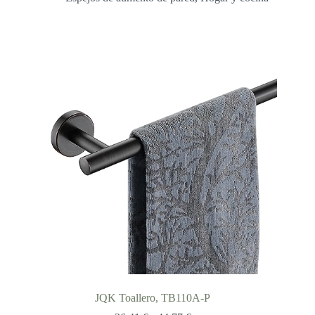
desde
35,88 €
hasta
38,85 €
JQK Toallero, TB110A-P