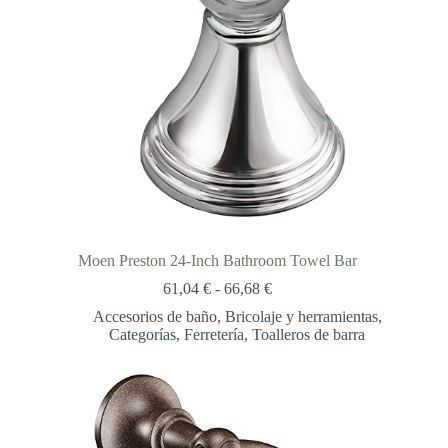
Moen Preston 24-Inch Bathroom Towel Bar
Rango
61,04
€
-
66,68
€
de
Accesorios de baño
,
Bricolaje y herramientas
,
precios:
Categorías
,
Ferretería
,
Toalleros de barra
desde
61,04 €
hasta
66,68 €