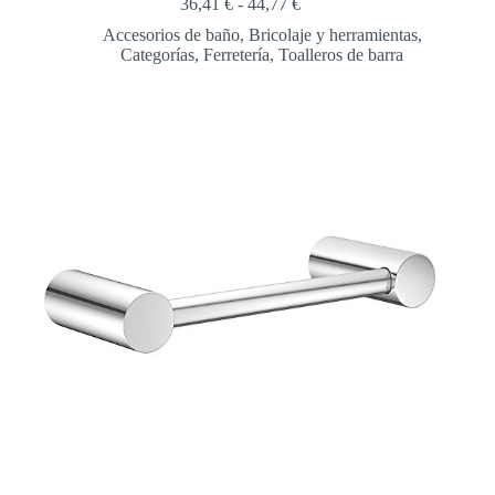
Rango
36,41
€
-
44,77
€
de
Accesorios de baño
,
Bricolaje y herramientas
,
precios:
Categorías
,
Ferretería
,
Toalleros de barra
desde
36,41 €
hasta
44,77 €