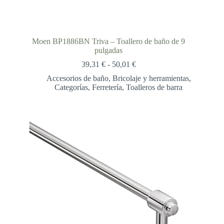
Moen BP1886BN Triva – Toallero de baño de 9
pulgadas
Rango
39,31
€
-
50,01
€
de
Accesorios de baño
,
Bricolaje y herramientas
,
precios:
Categorías
,
Ferretería
,
Toalleros de barra
desde
39,31 €
hasta
50,01 €