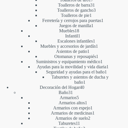
productos
31
Toalleros de barra
31
productos
3
Toalleros de gancho
3
1
productos
Toalleros de pie
1
producto
1
Ferretería y cerrojos para puertas
1
1
producto
Juegos de manilla
1
18
producto
Muebles
18
productos
1
Infantil
1
producto
1
Escalones infantiles
1
producto
1
Muebles y accesorios de jardín
1
1
producto
Asientos de patio
1
producto
1
Otomanas y reposapiés
1
producto
1
Suministros y equipamiento médico
1
producto
1
Ayudas para la movilidad y vida diaria
1
1
producto
Seguridad y ayudas para el baño
1
producto
Taburetes y asientos de ducha y
1
baño
1
40
producto
Decoración del Hogar
40
31
productos
Baño
31
productos
5
Armarios
5
productos
1
Armarios altos
1
producto
1
Armarios con espejo
1
producto
1
Armarios de medicinas
1
2
producto
Armarios de suelo
2
11
productos
Taburetes
11