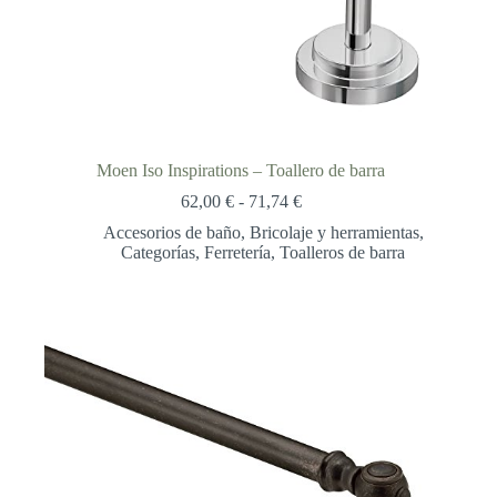
Moen Iso Inspirations – Toallero de barra
Rango
62,00
€
-
71,74
€
de
Accesorios de baño
,
Bricolaje y herramientas
,
precios:
Categorías
,
Ferretería
,
Toalleros de barra
desde
62,00 €
hasta
71,74 €