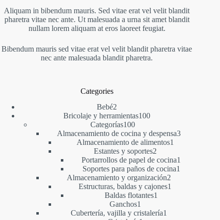
Aliquam in bibendum mauris. Sed vitae erat vel velit blandit
pharetra vitae nec ante. Ut malesuada a urna sit amet blandit
nullam lorem aliquam at eros laoreet feugiat.
Bibendum mauris sed vitae erat vel velit blandit pharetra vitae
nec ante malesuada blandit pharetra.
Categories
2
Bebé
2
productos
100
Bricolaje y herramientas
100
100
productos
Categorías
100
productos
3
Almacenamiento de cocina y despensa
3
1
productos
Almacenamiento de alimentos
1
2
producto
Estantes y soportes
2
productos
1
Portarrollos de papel de cocina
1
1
producto
Soportes para paños de cocina
1
2
producto
Almacenamiento y organización
2
productos
1
Estructuras, baldas y cajones
1
1
producto
Baldas flotantes
1
1
producto
Ganchos
1
producto
1
Cubertería, vajilla y cristalería
1