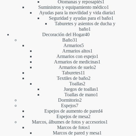
producto
1
Otomanas y reposapiés
1
producto
1
Suministros y equipamiento médico
1
producto
1
Ayudas para la movilidad y vida diaria
1
1
producto
Seguridad y ayudas para el baño
1
producto
Taburetes y asientos de ducha y
1
baño
1
40
producto
Decoración del Hogar
40
31
productos
Baño
31
productos
5
Armarios
5
productos
1
Armarios altos
1
producto
1
Armarios con espejo
1
producto
1
Armarios de medicinas
1
2
producto
Armarios de suelo
2
11
productos
Taburetes
11
productos
2
Textiles de baño
2
2
productos
Toallas
2
productos
1
Juegos de toallas
1
1
producto
Toallas de mano
1
2
producto
Dormitorio
2
7
productos
Espejos
7
productos
4
Espejos de aumento de pared
4
2
productos
Espejos de mesa
2
productos
1
Marcos, álbumes de fotos y accesorios
1
1
producto
Marcos de fotos
1
producto
1
Marcos de pared y mesa
1