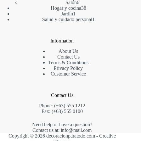
6
producto
Salón
6
productos
38
Hogar y cocina
38
1
productos
Jardín
1
producto
1
Salud y cuidado personal
1
producto
Information
About Us
Contact Us
Terms & Conditions
Privacy Policy
Customer Service
Contact Us
Phone: (+63) 555 1212
Fax: (+63) 555 0100
Need help or have a question?
Contact us at: info@mail.com
Copyright © 2026 decoracionparatodo.com -
Creative