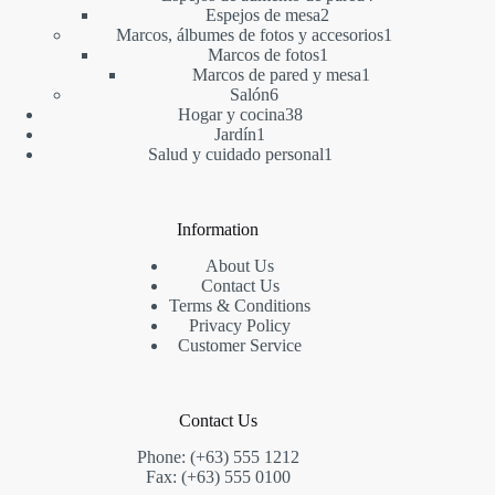
2
productos
Espejos de mesa
2
productos
1
Marcos, álbumes de fotos y accesorios
1
1
producto
Marcos de fotos
1
producto
1
Marcos de pared y mesa
1
6
producto
Salón
6
productos
38
Hogar y cocina
38
1
productos
Jardín
1
producto
1
Salud y cuidado personal
1
producto
Information
About Us
Contact Us
Terms & Conditions
Privacy Policy
Customer Service
Contact Us
Phone: (+63) 555 1212
Fax: (+63) 555 0100