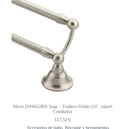
Moen DN6822BN Sage – Toallero Doble (24″, níquel
Cepillado)
117,52
€
Accesorios de baño
,
Bricolaje y herramientas
,