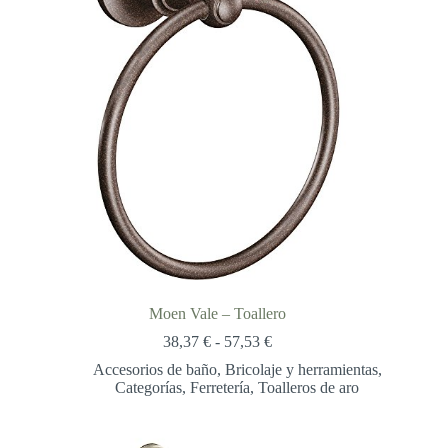
Moen Vale – Toallero
Rango
38,37
€
-
57,53
€
de
Accesorios de baño
,
Bricolaje y herramientas
,
precios:
Categorías
,
Ferretería
,
Toalleros de aro
desde
38,37 €
hasta