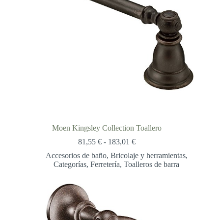
Moen Kingsley Collection Toallero
Rango
81,55
€
-
183,01
€
de
Accesorios de baño
,
Bricolaje y herramientas
,
precios:
Categorías
,
Ferretería
,
Toalleros de barra
desde
81,55 €
hasta
183,01 €