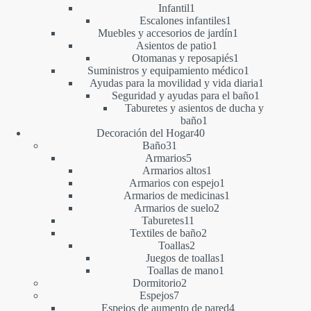
productos
1
Infantil
1
producto
1
Escalones infantiles
1
producto
1
Muebles y accesorios de jardín
1
1
producto
Asientos de patio
1
producto
1
Otomanas y reposapiés
1
producto
1
Suministros y equipamiento médico
1
producto
1
Ayudas para la movilidad y vida diaria
1
1
producto
Seguridad y ayudas para el baño
1
producto
Taburetes y asientos de ducha y
1
baño
1
40
producto
Decoración del Hogar
40
31
productos
Baño
31
productos
5
Armarios
5
productos
1
Armarios altos
1
producto
1
Armarios con espejo
1
producto
1
Armarios de medicinas
1
2
producto
Armarios de suelo
2
11
productos
Taburetes
11
productos
2
Textiles de baño
2
2
productos
Toallas
2
productos
1
Juegos de toallas
1
1
producto
Toallas de mano
1
2
producto
Dormitorio
2
7
productos
Espejos
7
productos
4
Espejos de aumento de pared
4