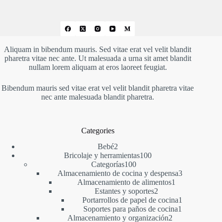
Aliquam in bibendum mauris. Sed vitae erat vel velit blandit
pharetra vitae nec ante. Ut malesuada a urna sit amet blandit
nullam lorem aliquam at eros laoreet feugiat.
Bibendum mauris sed vitae erat vel velit blandit pharetra vitae
nec ante malesuada blandit pharetra.
Categories
2
Bebé
2
productos
100
Bricolaje y herramientas
100
100
productos
Categorías
100
productos
3
Almacenamiento de cocina y despensa
3
1
productos
Almacenamiento de alimentos
1
2
producto
Estantes y soportes
2
productos
1
Portarrollos de papel de cocina
1
1
producto
Soportes para paños de cocina
1
2
producto
Almacenamiento y organización
2