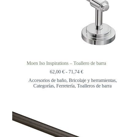
Moen Iso Inspirations – Toallero de barra
Rango
62,00
€
-
71,74
€
de
Accesorios de baño
,
Bricolaje y herramientas
,
precios:
Categorías
,
Ferretería
,
Toalleros de barra
desde
62,00 €
hasta
71,74 €