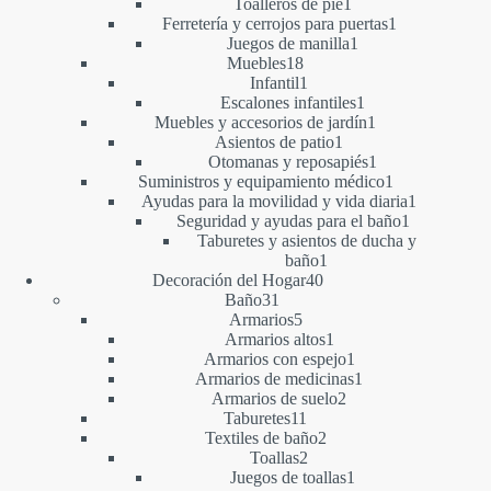
1
productos
Toalleros de pie
1
producto
1
Ferretería y cerrojos para puertas
1
1
producto
Juegos de manilla
1
18
producto
Muebles
18
productos
1
Infantil
1
producto
1
Escalones infantiles
1
producto
1
Muebles y accesorios de jardín
1
1
producto
Asientos de patio
1
producto
1
Otomanas y reposapiés
1
producto
1
Suministros y equipamiento médico
1
producto
1
Ayudas para la movilidad y vida diaria
1
1
producto
Seguridad y ayudas para el baño
1
producto
Taburetes y asientos de ducha y
1
baño
1
40
producto
Decoración del Hogar
40
31
productos
Baño
31
productos
5
Armarios
5
productos
1
Armarios altos
1
producto
1
Armarios con espejo
1
producto
1
Armarios de medicinas
1
2
producto
Armarios de suelo
2
11
productos
Taburetes
11
productos
2
Textiles de baño
2
2
productos
Toallas
2
productos
1
Juegos de toallas
1