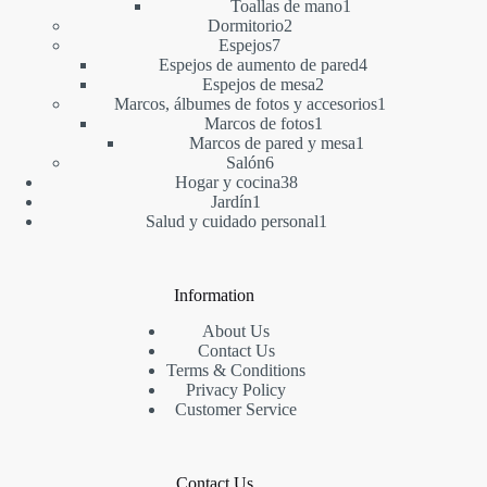
1
producto
Toallas de mano
1
2
producto
Dormitorio
2
7
productos
Espejos
7
productos
4
Espejos de aumento de pared
4
2
productos
Espejos de mesa
2
productos
1
Marcos, álbumes de fotos y accesorios
1
1
producto
Marcos de fotos
1
producto
1
Marcos de pared y mesa
1
6
producto
Salón
6
productos
38
Hogar y cocina
38
1
productos
Jardín
1
producto
1
Salud y cuidado personal
1
producto
Information
About Us
Contact Us
Terms & Conditions
Privacy Policy
Customer Service
Contact Us