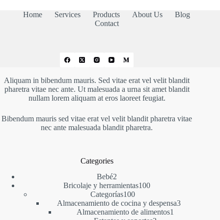
Home
Services
Products
About Us
Blog
Contact
Aliquam in bibendum mauris. Sed vitae erat vel velit blandit
pharetra vitae nec ante. Ut malesuada a urna sit amet blandit
nullam lorem aliquam at eros laoreet feugiat.
Bibendum mauris sed vitae erat vel velit blandit pharetra vitae
nec ante malesuada blandit pharetra.
Categories
2
Bebé
2
productos
100
Bricolaje y herramientas
100
100
productos
Categorías
100
productos
3
Almacenamiento de cocina y despensa
3
1
productos
Almacenamiento de alimentos
1