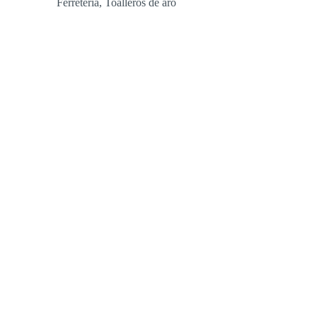
Ferretería
,
Toalleros de aro