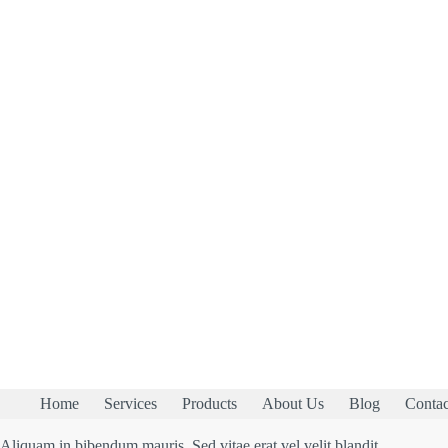
Home
Services
Products
About Us
Blog
Contac
Aliquam in bibendum mauris. Sed vitae erat vel velit blandit