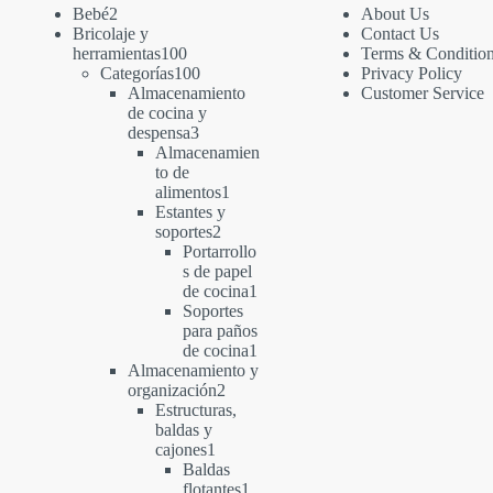
2
Bebé
2
About Us
productos
Bricolaje y
Contact Us
100
herramientas
100
Terms & Conditio
productos
100
Categorías
100
Privacy Policy
productos
Almacenamiento
Customer Service
de cocina y
3
despensa
3
productos
Almacenamien
to de
1
alimentos
1
producto
Estantes y
2
soportes
2
productos
Portarrollo
s de papel
1
de cocina
1
producto
Soportes
para paños
1
de cocina
1
producto
Almacenamiento y
2
organización
2
productos
Estructuras,
baldas y
1
cajones
1
producto
Baldas
1
flotantes
1