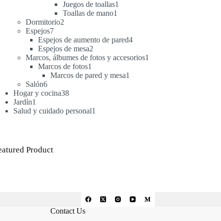
productos
1
Juegos de toallas
1
1
producto
Toallas de mano
1
2
producto
Dormitorio
2
7
productos
Espejos
7
productos
4
Espejos de aumento de pared
4
2
productos
Espejos de mesa
2
productos
1
Marcos, álbumes de fotos y accesorios
1
1
producto
Marcos de fotos
1
producto
1
Marcos de pared y mesa
1
6
producto
Salón
6
productos
38
Hogar y cocina
38
1
productos
Jardín
1
producto
1
Salud y cuidado personal
1
producto
eatured Product
Contact Us