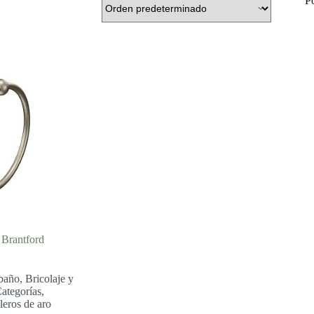
P
Brantford
baño
,
Bricolaje y
ategorías
,
leros de aro