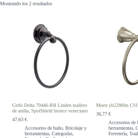
Mostrando los 2 resultados
Grifo Delta 79446-RB Linden toallero
Moen yb2286bn CSI 
de anilla, SpotShield bronce veneciano
36,77
€
47,63
€
Accesorios de 
Accesorios de baño
,
Bricolaje y
herramientas
,
C
herramientas
,
Categorías
,
Ferretería
,
Toal