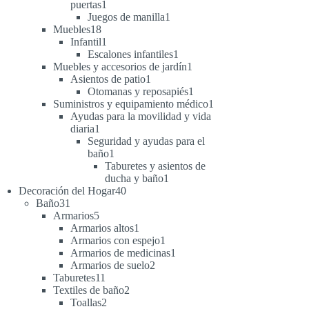
1
puertas
1
producto
1
Juegos de manilla
1
18
producto
Muebles
18
productos
1
Infantil
1
producto
1
Escalones infantiles
1
producto
1
Muebles y accesorios de jardín
1
1
producto
Asientos de patio
1
producto
1
Otomanas y reposapiés
1
producto
1
Suministros y equipamiento médico
1
producto
Ayudas para la movilidad y vida
1
diaria
1
producto
Seguridad y ayudas para el
1
baño
1
producto
Taburetes y asientos de
1
ducha y baño
1
40
producto
Decoración del Hogar
40
31
productos
Baño
31
productos
5
Armarios
5
productos
1
Armarios altos
1
producto
1
Armarios con espejo
1
producto
1
Armarios de medicinas
1
2
producto
Armarios de suelo
2
11
productos
Taburetes
11
productos
2
Textiles de baño
2
2
productos
Toallas
2