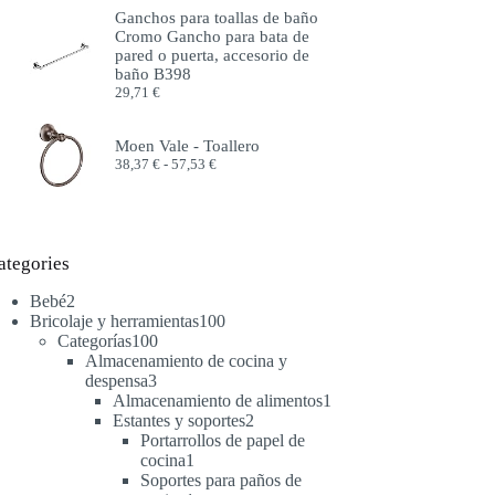
precios:
Ganchos para toallas de baño
desde
Cromo Gancho para bata de
51,99 €
pared o puerta, accesorio de
hasta
baño B398
57,99 €
29,71
€
Moen Vale - Toallero
Rango
38,37
€
-
57,53
€
de
precios:
desde
38,37 €
hasta
ategories
57,53 €
2
Bebé
2
productos
100
Bricolaje y herramientas
100
100
productos
Categorías
100
productos
Almacenamiento de cocina y
3
despensa
3
productos
1
Almacenamiento de alimentos
1
2
producto
Estantes y soportes
2
productos
Portarrollos de papel de
1
cocina
1
producto
Soportes para paños de