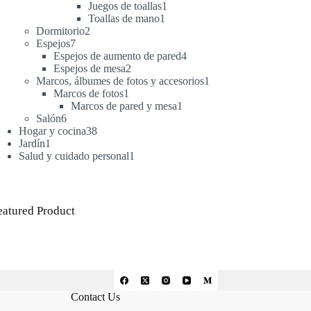
productos
1
Juegos de toallas
1
1
producto
Toallas de mano
1
2
producto
Dormitorio
2
7
productos
Espejos
7
productos
4
Espejos de aumento de pared
4
2
productos
Espejos de mesa
2
productos
1
Marcos, álbumes de fotos y accesorios
1
1
producto
Marcos de fotos
1
producto
1
Marcos de pared y mesa
1
6
producto
Salón
6
productos
38
Hogar y cocina
38
1
productos
Jardín
1
producto
1
Salud y cuidado personal
1
producto
eatured Product
Contact Us