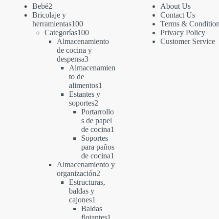
2
Bebé
2
About Us
productos
Bricolaje y
Contact Us
100
herramientas
100
Terms & Conditio
productos
100
Categorías
100
Privacy Policy
productos
Almacenamiento
Customer Service
de cocina y
3
despensa
3
productos
Almacenamien
to de
1
alimentos
1
producto
Estantes y
2
soportes
2
productos
Portarrollo
s de papel
1
de cocina
1
producto
Soportes
para paños
1
de cocina
1
producto
Almacenamiento y
2
organización
2
productos
Estructuras,
baldas y
1
cajones
1
producto
Baldas
1
flotantes
1