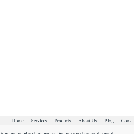
Home
Services
Products
About Us
Blog
Contac
Aliquam in bibendum mauris. Sed vitae erat vel velit blandit