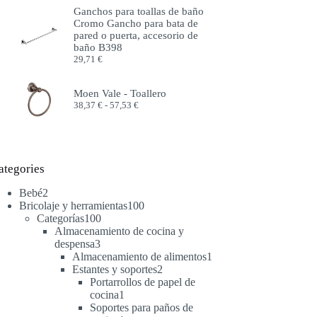
precios:
Ganchos para toallas de baño
desde
Cromo Gancho para bata de
51,99 €
pared o puerta, accesorio de
hasta
baño B398
57,99 €
29,71
€
Moen Vale - Toallero
Rango
38,37
€
-
57,53
€
de
precios:
desde
38,37 €
hasta
ategories
57,53 €
2
Bebé
2
productos
100
Bricolaje y herramientas
100
100
productos
Categorías
100
productos
Almacenamiento de cocina y
3
despensa
3
productos
1
Almacenamiento de alimentos
1
2
producto
Estantes y soportes
2
productos
Portarrollos de papel de
1
cocina
1
producto
Soportes para paños de