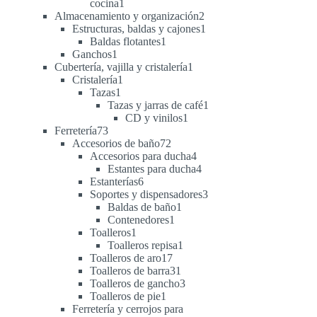
1
cocina
1
producto
2
Almacenamiento y organización
2
productos
1
Estructuras, baldas y cajones
1
1
producto
Baldas flotantes
1
1
producto
Ganchos
1
producto
1
Cubertería, vajilla y cristalería
1
1
producto
Cristalería
1
1
producto
Tazas
1
producto
1
Tazas y jarras de café
1
1
producto
CD y vinilos
1
73
producto
Ferretería
73
productos
72
Accesorios de baño
72
productos
4
Accesorios para ducha
4
productos
4
Estantes para ducha
4
6
productos
Estanterías
6
productos
3
Soportes y dispensadores
3
1
productos
Baldas de baño
1
1
producto
Contenedores
1
1
producto
Toalleros
1
producto
1
Toalleros repisa
1
17
producto
Toalleros de aro
17
productos
31
Toalleros de barra
31
productos
3
Toalleros de gancho
3
1
productos
Toalleros de pie
1
producto
Ferretería y cerrojos para