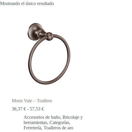
Mostrando el único resultado
Moen Vale – Toallero
Rango
38,37
€
-
57,53
€
de
Accesorios de baño
,
Bricolaje y
precios:
herramientas
,
Categorías
,
desde
Ferretería
,
Toalleros de aro
38,37 €