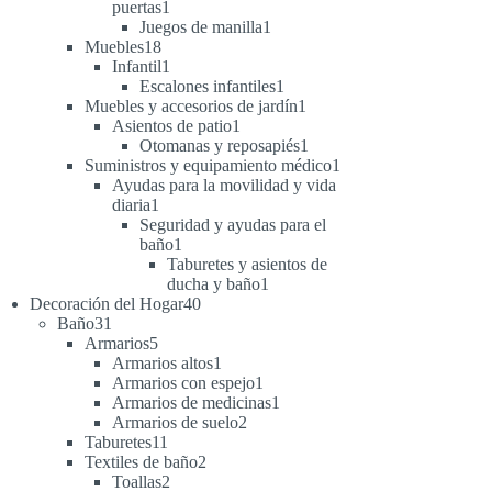
1
puertas
1
producto
1
Juegos de manilla
1
18
producto
Muebles
18
productos
1
Infantil
1
producto
1
Escalones infantiles
1
producto
1
Muebles y accesorios de jardín
1
1
producto
Asientos de patio
1
producto
1
Otomanas y reposapiés
1
producto
1
Suministros y equipamiento médico
1
producto
Ayudas para la movilidad y vida
1
diaria
1
producto
Seguridad y ayudas para el
1
baño
1
producto
Taburetes y asientos de
1
ducha y baño
1
40
producto
Decoración del Hogar
40
31
productos
Baño
31
productos
5
Armarios
5
productos
1
Armarios altos
1
producto
1
Armarios con espejo
1
producto
1
Armarios de medicinas
1
2
producto
Armarios de suelo
2
11
productos
Taburetes
11
productos
2
Textiles de baño
2
2
productos
Toallas
2