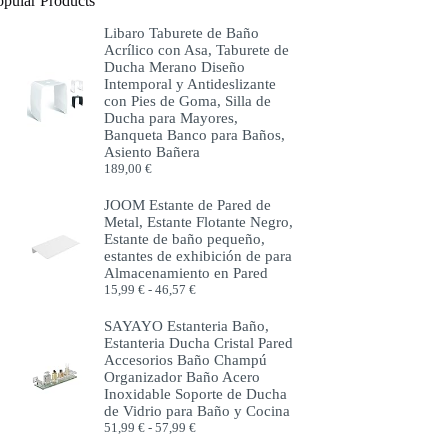
opular Products
Libaro Taburete de Baño
Acrílico con Asa, Taburete de
Ducha Merano Diseño
Intemporal y Antideslizante
con Pies de Goma, Silla de
Ducha para Mayores,
Banqueta Banco para Baños,
Asiento Bañera
189,00
€
JOOM Estante de Pared de
Metal, Estante Flotante Negro,
Estante de baño pequeño,
estantes de exhibición de para
Almacenamiento en Pared
Rango
15,99
€
-
46,57
€
de
precios:
SAYAYO Estanteria Baño,
desde
Estanteria Ducha Cristal Pared
15,99 €
Accesorios Baño Champú
hasta
Organizador Baño Acero
46,57 €
Inoxidable Soporte de Ducha
de Vidrio para Baño y Cocina
Rango
51,99
€
-
57,99
€
de