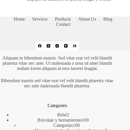
Home
Services
Products
About Us
Blog
Contact
Aliquam in bibendum mauris. Sed vitae erat vel velit blandit
pharetra vitae nec ante. Ut malesuada a urna sit amet blandit
nullam lorem aliquam at eros laoreet feugiat.
Bibendum mauris sed vitae erat vel velit blandit pharetra vitae
nec ante malesuada blandit pharetra.
Categories
2
Bebé
2
productos
100
Bricolaje y herramientas
100
100
productos
Categorías
100