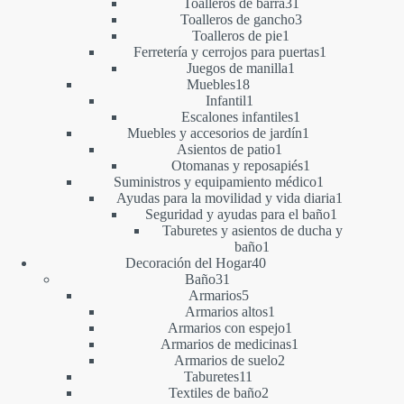
productos
31
Toalleros de barra
31
productos
3
Toalleros de gancho
3
1
productos
Toalleros de pie
1
producto
1
Ferretería y cerrojos para puertas
1
1
producto
Juegos de manilla
1
18
producto
Muebles
18
productos
1
Infantil
1
producto
1
Escalones infantiles
1
producto
1
Muebles y accesorios de jardín
1
1
producto
Asientos de patio
1
producto
1
Otomanas y reposapiés
1
producto
1
Suministros y equipamiento médico
1
producto
1
Ayudas para la movilidad y vida diaria
1
1
producto
Seguridad y ayudas para el baño
1
producto
Taburetes y asientos de ducha y
1
baño
1
40
producto
Decoración del Hogar
40
31
productos
Baño
31
productos
5
Armarios
5
productos
1
Armarios altos
1
producto
1
Armarios con espejo
1
producto
1
Armarios de medicinas
1
2
producto
Armarios de suelo
2
11
productos
Taburetes
11
productos
2
Textiles de baño
2