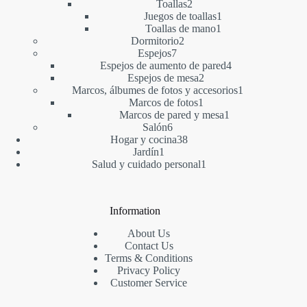
2
productos
Toallas
2
productos
1
Juegos de toallas
1
1
producto
Toallas de mano
1
2
producto
Dormitorio
2
7
productos
Espejos
7
productos
4
Espejos de aumento de pared
4
2
productos
Espejos de mesa
2
productos
1
Marcos, álbumes de fotos y accesorios
1
1
producto
Marcos de fotos
1
producto
1
Marcos de pared y mesa
1
6
producto
Salón
6
productos
38
Hogar y cocina
38
1
productos
Jardín
1
producto
1
Salud y cuidado personal
1
producto
Information
About Us
Contact Us
Terms & Conditions
Privacy Policy
Customer Service