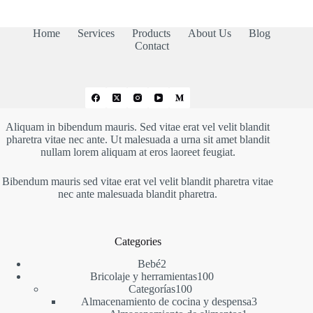
Home
Services
Products
About Us
Blog
Contact
Aliquam in bibendum mauris. Sed vitae erat vel velit blandit
pharetra vitae nec ante. Ut malesuada a urna sit amet blandit
nullam lorem aliquam at eros laoreet feugiat.
Bibendum mauris sed vitae erat vel velit blandit pharetra vitae
nec ante malesuada blandit pharetra.
Categories
2
Bebé
2
productos
100
Bricolaje y herramientas
100
100
productos
Categorías
100
productos
3
Almacenamiento de cocina y despensa
3