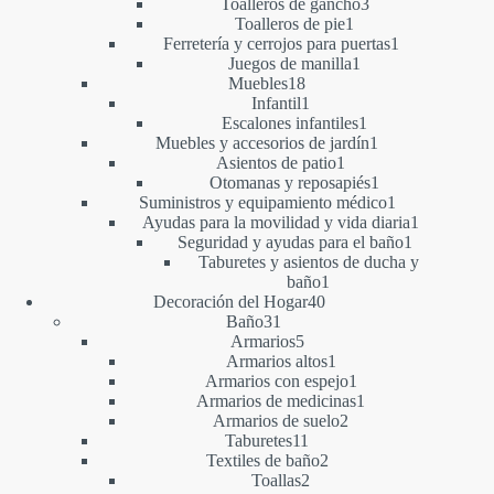
productos
3
Toalleros de gancho
3
1
productos
Toalleros de pie
1
producto
1
Ferretería y cerrojos para puertas
1
1
producto
Juegos de manilla
1
18
producto
Muebles
18
productos
1
Infantil
1
producto
1
Escalones infantiles
1
producto
1
Muebles y accesorios de jardín
1
1
producto
Asientos de patio
1
producto
1
Otomanas y reposapiés
1
producto
1
Suministros y equipamiento médico
1
producto
1
Ayudas para la movilidad y vida diaria
1
1
producto
Seguridad y ayudas para el baño
1
producto
Taburetes y asientos de ducha y
1
baño
1
40
producto
Decoración del Hogar
40
31
productos
Baño
31
productos
5
Armarios
5
productos
1
Armarios altos
1
producto
1
Armarios con espejo
1
producto
1
Armarios de medicinas
1
2
producto
Armarios de suelo
2
11
productos
Taburetes
11
productos
2
Textiles de baño
2
2
productos
Toallas
2