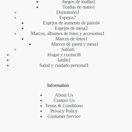
productos
1
Juegos de toallas
1
1
producto
Toallas de mano
1
2
producto
Dormitorio
2
7
productos
Espejos
7
productos
4
Espejos de aumento de pared
4
2
productos
Espejos de mesa
2
productos
1
Marcos, álbumes de fotos y accesorios
1
1
producto
Marcos de fotos
1
producto
1
Marcos de pared y mesa
1
6
producto
Salón
6
productos
38
Hogar y cocina
38
1
productos
Jardín
1
producto
1
Salud y cuidado personal
1
producto
Information
About Us
Contact Us
Terms & Conditions
Privacy Policy
Customer Service