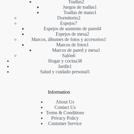
2
productos
Toallas
2
productos
1
Juegos de toallas
1
1
producto
Toallas de mano
1
2
producto
Dormitorio
2
7
productos
Espejos
7
productos
4
Espejos de aumento de pared
4
2
productos
Espejos de mesa
2
productos
1
Marcos, álbumes de fotos y accesorios
1
1
producto
Marcos de fotos
1
producto
1
Marcos de pared y mesa
1
6
producto
Salón
6
productos
38
Hogar y cocina
38
1
productos
Jardín
1
producto
1
Salud y cuidado personal
1
producto
Information
About Us
Contact Us
Terms & Conditions
Privacy Policy
Customer Service