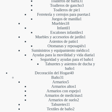
productos
31
Toalleros de barra
31
productos
3
Toalleros de gancho
3
1
productos
Toalleros de pie
1
producto
1
Ferretería y cerrojos para puertas
1
1
producto
Juegos de manilla
1
18
producto
Muebles
18
productos
1
Infantil
1
producto
1
Escalones infantiles
1
producto
1
Muebles y accesorios de jardín
1
1
producto
Asientos de patio
1
producto
1
Otomanas y reposapiés
1
producto
1
Suministros y equipamiento médico
1
producto
1
Ayudas para la movilidad y vida diaria
1
1
producto
Seguridad y ayudas para el baño
1
producto
Taburetes y asientos de ducha y
1
baño
1
40
producto
Decoración del Hogar
40
31
productos
Baño
31
productos
5
Armarios
5
productos
1
Armarios altos
1
producto
1
Armarios con espejo
1
producto
1
Armarios de medicinas
1
2
producto
Armarios de suelo
2
11
productos
Taburetes
11
productos
2
Textiles de baño
2