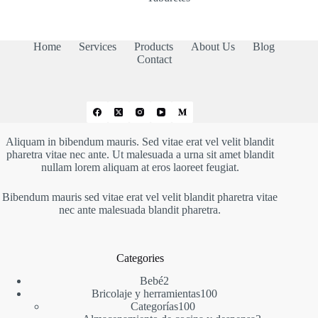
Home
Services
Products
About Us
Blog
Contact
Aliquam in bibendum mauris. Sed vitae erat vel velit blandit
pharetra vitae nec ante. Ut malesuada a urna sit amet blandit
nullam lorem aliquam at eros laoreet feugiat.
Bibendum mauris sed vitae erat vel velit blandit pharetra vitae
nec ante malesuada blandit pharetra.
Categories
2
Bebé
2
productos
100
Bricolaje y herramientas
100
100
productos
Categorías
100